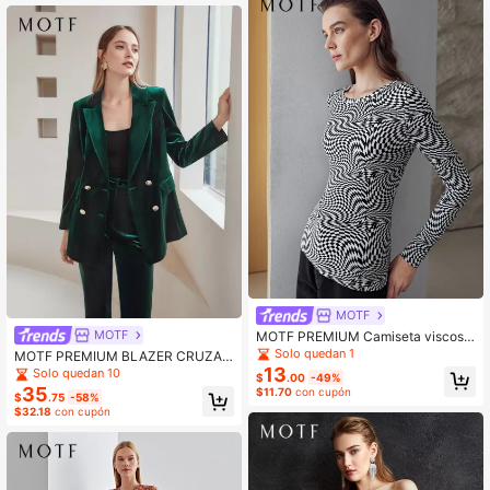
MOTF
MOTF
MOTF PREMIUM Camiseta viscosa
delgado de cuadros
Solo quedan 1
MOTF PREMIUM BLAZER CRUZAD
13
O DE TERCIOPELO
Solo quedan 10
$
.00
-49%
35
$11.70
con cupón
$
.75
-58%
$32.18
con cupón