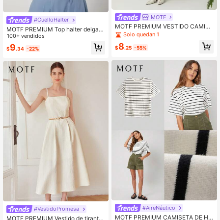
MOTF
#CuelloHalter
MOTF PREMIUM VESTIDO CAMISE
MOTF PREMIUM Top halter delgad
RO DE RAYON ACANALADO
Solo quedan 1
o
100+ vendidos
8
9
$
.25
-55%
$
.34
-22%
#AireNáutico
#VestidoPromesa
MOTF PREMIUM CAMISETA DE HO
MOTF PREMIUM Vestido de tirante