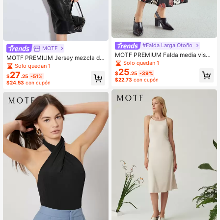
#Falda Larga Otoño
MOTF
MOTF PREMIUM Falda media visco
MOTF PREMIUM Jersey mezcla de
sa con diseño de cadena
Solo quedan 1
lana de cuello alto
Solo quedan 1
25
27
$
.25
-39%
$
.25
-51%
$22.73
con cupón
$24.53
con cupón