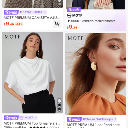
10
#PiezasPulidas
MOTF
MOTF PREMIUM CAMISETA AJUS
999K+ Vendido recientemente
TADA DE CUELLO ALTO
9
$
.49
-14%
999K+ Recompra
9
$
.34
4.6M Suscripción
MOTF
#ClassicGoldHoops
MOTF PREMIUM Top forma relajad
MOTF PREMIUM 1 par Pendientes
a con fruncido
200+ vendidos
(1000+)