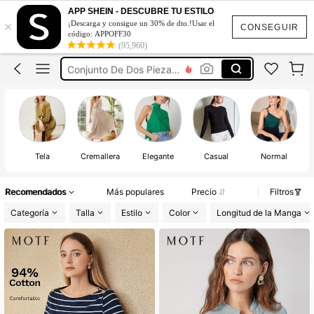
Pantalones De Mujer
APP SHEIN - DESCUBRE TU ESTILO
×
¡Descarga y consigue un 30% de dto.!Usar el
Vestidos Elegantes De Mujer
CONSEGUIR
código: APPOFF30
(95,960)
Blusas Bonitas De Mujer
Conjunto De Dos Piezas Mujer
Traje De Baño Mujer
Pantalones De Mujer
Vestidos Elegantes De Mujer
Tela
Cremallera
Elegante
Casual
Normal
Recomendados
Más populares
Precio
Filtros
Categoría
Talla
Estilo
Color
Longitud de la Manga