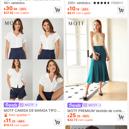
MBROS CAÍDOS
200+ vendidos
(1000+)
s con textura sin cinturón
60+ vendidos
30
10
$
.59
-24%
$
.19
-24%
$27.53
con cupón
$9.17
con cupón
MOTF
MOTF
MOTF CAMISA DE MANGA TIPO M
MOTF PREMIUM Vestido de corte si
25
URCIÉLAGO CON PUÑOS SÓLIDO
rena dos tonos de cuello halter
Solo quedan 1
$
.25
-52%
S
11
$22.73
con cupón
$
.25
-49%
$10.13
con cupón