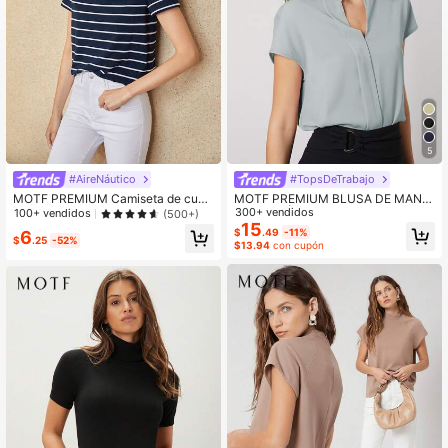
5
#AireNáutico
#TopsDeTrabajo
MOTF PREMIUM Camiseta de cuell
MOTF PREMIUM BLUSA DE MANG
o barco
A MURCIÉLAGO RECTA
300+ vendidos
100+ vendidos
(500+)
15
$
.49
-11%
6
$
.25
-52%
$13.94
con cupón