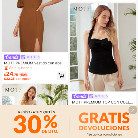
MOTF
MOTF PREMIUM Vestido con abert
ura de lyocell
Solo quedan 1
24
$
.75
-50%
$22.28
con cupón
MOTF
MOTF PREMIUM TOP CON CUELL
O HALTER DE MEZCLA DE VISCOS
Solo quedan 2
A FRUNCIDA
6
$
.75
-46%