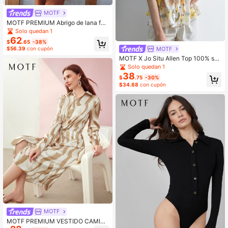
MOTF
MOTF PREMIUM Abrigo de lana for
ma relajada con cinturón
Solo quedan 1
62
$
.65
-38%
MOTF
$56.39
con cupón
MOTF X Jo Situ Allen Top 100% se
doso con estampado con cinturón
Solo quedan 1
38
$
.75
-30%
$34.88
con cupón
MOTF
MOTF PREMIUM VESTIDO CAMISE