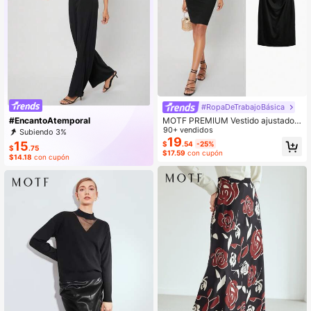
#RopaDeTrabajoBásica
MOTF PREMIUM Vestido ajustado r
#EncantoAtemporal
eunido de viscosa
90+ vendidos
Subiendo 3%
19
15
$
.54
-25%
$
.75
$17.59
con cupón
$14.18
con cupón