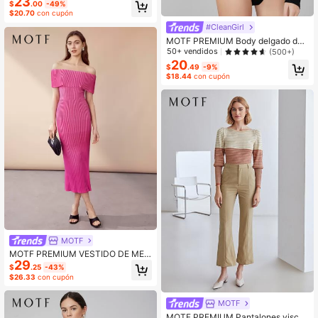
23
RO CON ESTAMPADO Y GIRO DEL
$
.00
-49%
ANTERO
$20.70
con cupón
#CleanGirl
MOTF PREMIUM Body delgado de
canalé de viscosa
50+ vendidos
(500+)
20
$
.49
-9%
$18.44
con cupón
MOTF
MOTF PREMIUM VESTIDO DE MEZ
29
CLA DE VISCOSA CON HOMBRO D
$
.25
-43%
ESCUBIERTO
$26.33
con cupón
MOTF
MOTF PREMIUM Pantalones viscos