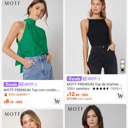
MOTF
MOTF PREMIUM Top de tirantes po
MOTF
liéster reciclado delgado
200+ vendidos
(1000+)
MOTF PREMIUM Top con cordón tr
12
asero
Solo quedan 1
$
.99
-10%
$11.69
con cupón
8
$
.75
-45%