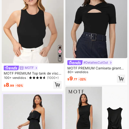
10
#DetallesCutOut
MOTF
MOTF PREMIUM Camiseta girante
delantero con abertura de cuello co
80+ vendidos
MOTF PREMIUM Top tank de visco
n abertura de ojo
sa
9
100+ vendidos
(1000+)
$
.77
-22%
8
$
.99
-10%