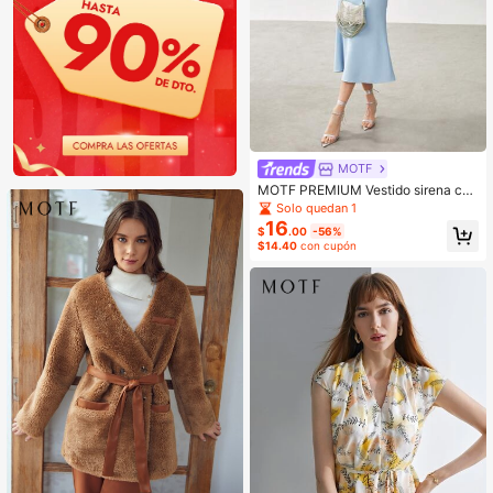
MOTF
MOTF PREMIUM Vestido sirena con
diamante de imitación
Solo quedan 1
16
$
.00
-56%
$14.40
con cupón