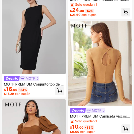
a pierna amplia con abertura
Solo quedan 1
24
$
.00
-52%
$21.60
con cupón
MOTF
MOTF PREMIUM Conjunto top de c
16
analé con falda
$
.99
-24%
$15.29
con cupón
MOTF
MOTF PREMIUM Camiseta viscosa
delgada
Solo quedan 1
10
$
.00
-33%
$9.00
con cupón