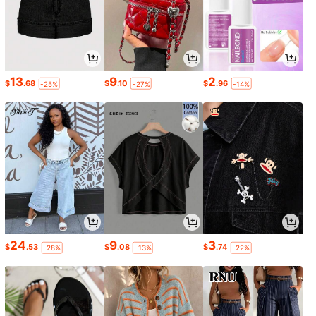
13
9
2
$
.68
$
.10
$
.96
-25%
-27%
-14%
24
9
3
$
.53
$
.08
$
.74
-28%
-13%
-22%