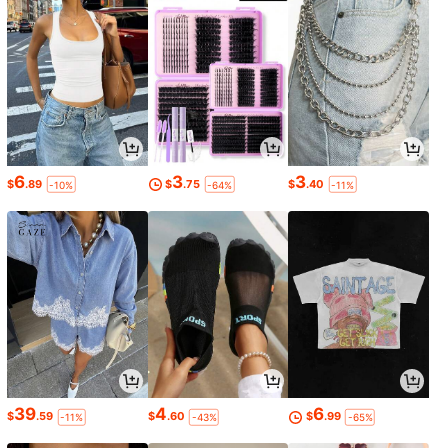
6
3
3
$
.89
$
.75
$
.40
-10%
-64%
-11%
39
4
6
$
.59
$
.60
$
.99
-11%
-43%
-65%