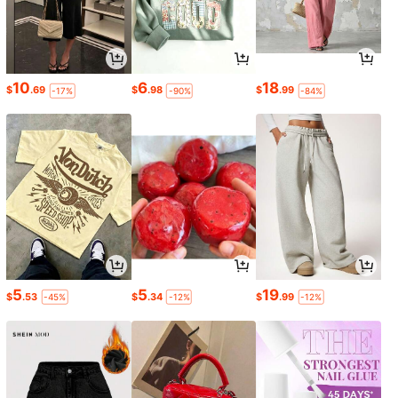
10
6
18
$
.69
$
.98
$
.99
-17%
-90%
-84%
5
5
19
$
.53
$
.34
$
.99
-45%
-12%
-12%