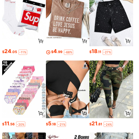
24
4
18
$
.05
$
.99
$
.11
-11%
-68%
-27%
11
5
21
$
.56
$
.18
$
.81
-20%
-21%
-24%