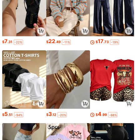
7
22
17
$
.31
$
.49
$
.73
-22%
-11%
-19%
5
3
4
$
.51
$
.12
$
.99
-94%
-20%
-68%