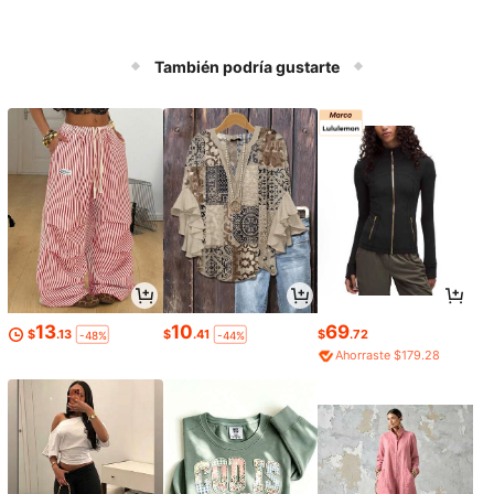
También podría gustarte
13
10
69
$
.13
$
.41
$
.72
-48%
-44%
Ahorraste $179.28