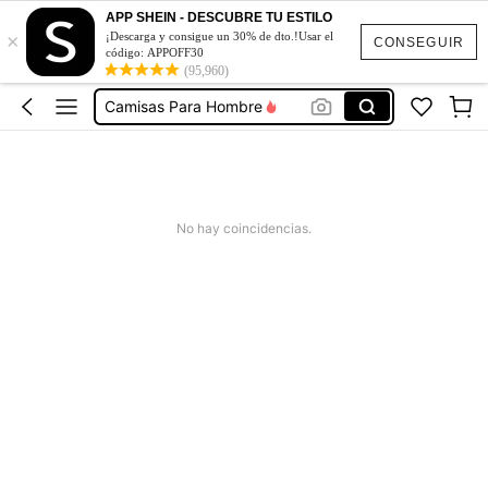
Shorts De Hombre
APP SHEIN - DESCUBRE TU ESTILO
×
¡Descarga y consigue un 30% de dto.!Usar el
Pantalones De Hombre
CONSEGUIR
código: APPOFF30
(95,960)
Camisas Para Hombre
Ropa De Hombre
Conjuntos Para Hombre
Shorts De Hombre
Pantalones De Hombre
No hay coincidencias.