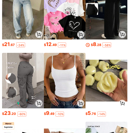
21
12
8
$
.67
$
.49
$
.28
-24%
-11%
-58%
23
9
5
$
.20
$
.49
$
.76
-60%
-10%
-14%