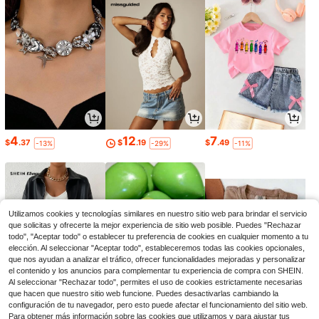
4
12
7
$
.37
$
.19
$
.49
-13%
-29%
-11%
Utilizamos cookies y tecnologías similares en nuestro sitio web para brindar el servicio
que solicitas y ofrecerte la mejor experiencia de sitio web posible. Puedes "Rechazar
todo", "Aceptar todo" o establecer tu preferencia de cookies en cualquier momento a tu
elección. Al seleccionar "Aceptar todo", estableceremos todas las cookies opcionales,
que nos ayudan a analizar el tráfico, ofrecer funcionalidades mejoradas y personalizar
el contenido y los anuncios para complementar tu experiencia de compra con SHEIN.
Al seleccionar "Rechazar todo", permites el uso de cookies estrictamente necesarias
que hacen que nuestro sitio web funcione. Puedes desactivarlas cambiando la
23
6
5
configuración de tu navegador, pero esto puede afectar el funcionamiento del sitio web.
$
.67
$
.11
$
.99
-29%
-48%
-92%
Para obtener más información sobre las cookies que utilizamos y para ajustar tus