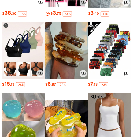
38
3
3
$
.30
$
.75
$
.40
-18%
-64%
-11%
15
6
7
$
.19
$
.87
$
.13
-24%
-22%
-23%