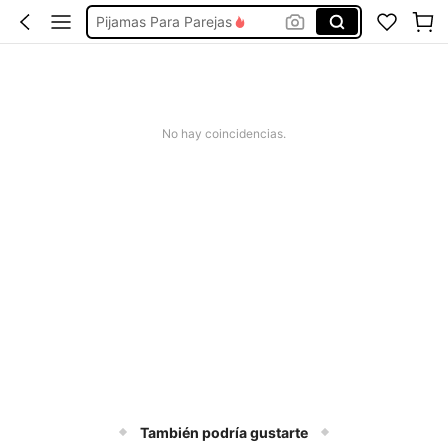
Pijamas Para Parejas
Pijamas De Parejas De Novios
Pillama De Hombre
Pijamas Navideñas Para Pareja
No hay coincidencias.
Pijama De Hombre
También podría gustarte