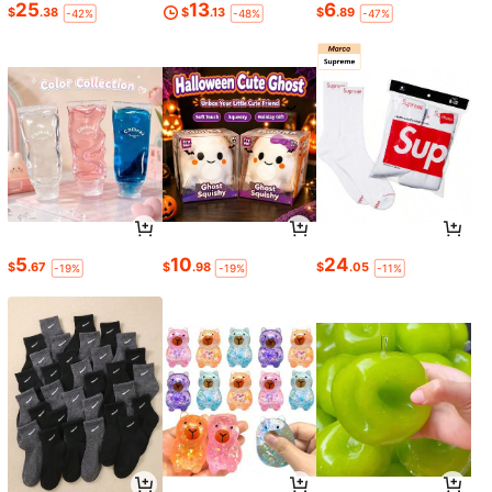
25
13
6
$
.38
$
.13
$
.89
-42%
-48%
-47%
5
10
24
$
.67
$
.98
$
.05
-19%
-19%
-11%