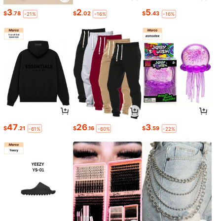
3
2
5
$
.78
$
.02
$
.43
-21%
-16%
-16%
47
26
3
$
.21
$
.16
$
.59
-61%
-60%
-22%