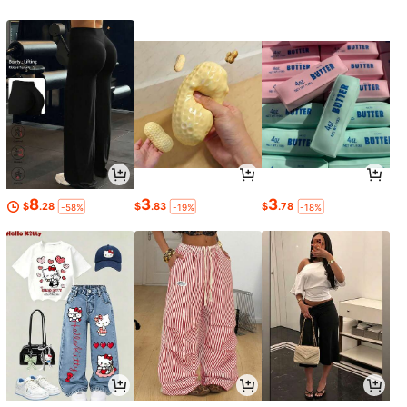
8
3
3
$
.28
$
.83
$
.78
-58%
-19%
-18%