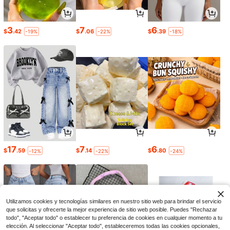
3
7
6
$
.42
$
.06
$
.39
-19%
-22%
-18%
17
7
6
$
.59
$
.14
$
.80
-12%
-22%
-24%
Utilizamos cookies y tecnologías similares en nuestro sitio web para brindar el servicio
que solicitas y ofrecerte la mejor experiencia de sitio web posible. Puedes "Rechazar
todo", "Aceptar todo" o establecer tu preferencia de cookies en cualquier momento a tu
elección. Al seleccionar "Aceptar todo", estableceremos todas las cookies opcionales,