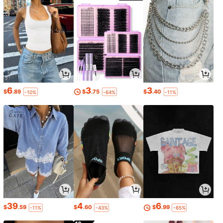
6
3
3
$
.89
$
.75
$
.40
-10%
-64%
-11%
39
4
6
$
.59
$
.60
$
.99
-11%
-43%
-65%