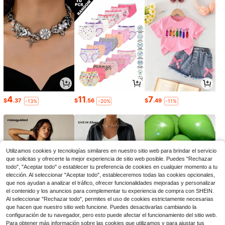
4
11
7
$
.37
$
.56
$
.49
-13%
-20%
-11%
Utilizamos cookies y tecnologías similares en nuestro sitio web para brindar el servicio
que solicitas y ofrecerte la mejor experiencia de sitio web posible. Puedes "Rechazar
todo", "Aceptar todo" o establecer tu preferencia de cookies en cualquier momento a tu
elección. Al seleccionar "Aceptar todo", estableceremos todas las cookies opcionales,
que nos ayudan a analizar el tráfico, ofrecer funcionalidades mejoradas y personalizar
el contenido y los anuncios para complementar tu experiencia de compra con SHEIN.
Al seleccionar "Rechazar todo", permites el uso de cookies estrictamente necesarias
que hacen que nuestro sitio web funcione. Puedes desactivarlas cambiando la
12
23
6
configuración de tu navegador, pero esto puede afectar el funcionamiento del sitio web.
$
.19
$
.67
$
.11
-29%
-29%
-48%
Para obtener más información sobre las cookies que utilizamos y para ajustar tus