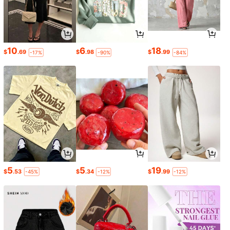
10
6
18
$
.69
$
.98
$
.99
-17%
-90%
-84%
5
5
19
$
.53
$
.34
$
.99
-45%
-12%
-12%