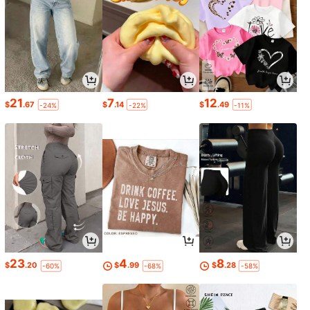
21
7
12
$
.67
$
.14
$
.49
-24%
-22%
-11%
23
4
8
$
.20
$
.99
$
.28
-60%
-68%
-58%