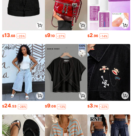
13
9
2
$
.68
$
.10
$
.96
-25%
-27%
-14%
24
9
3
$
.53
$
.08
$
.74
-28%
-13%
-22%