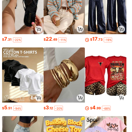
7
22
17
$
.31
$
.49
$
.73
-22%
-11%
-19%
5
3
4
$
.51
$
.12
$
.99
-94%
-20%
-68%