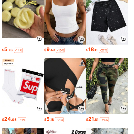
5
9
18
$
.76
$
.49
$
.11
-14%
-10%
-27%
24
5
21
$
.05
$
.18
$
.81
-11%
-21%
-24%