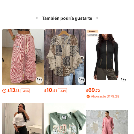
También podría gustarte
13
10
69
$
.13
$
.41
$
.72
-48%
-44%
Ahorraste $179.28