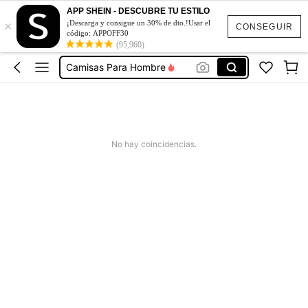
Shorts De Hombre
APP SHEIN - DESCUBRE TU ESTILO
×
Pantalones De Hombre
¡Descarga y consigue un 30% de dto.!Usar el
CONSEGUIR
código: APPOFF30
Camisas Para Hombre
(95,960)
Ropa De Hombre
Conjuntos Para Hombre
Shorts De Hombre
Pantalones De Hombre
No hay coincidencias.