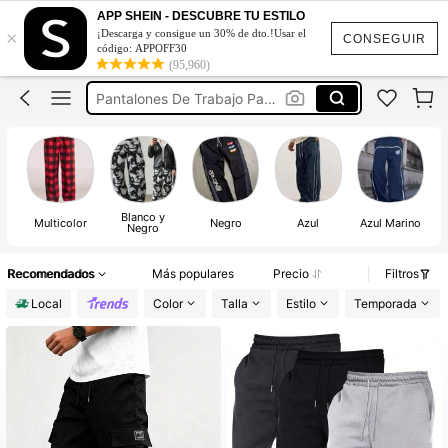
Ropa De Hombre
APP SHEIN - DESCUBRE TU ESTILO
×
¡Descarga y consigue un 30% de dto.!Usar el
Pantalones De Hombre
CONSEGUIR
código: APPOFF30
(95,960)
Pantalones De Trabajo Para Hombres
Jogger Hombre
Pantalón De Vestir De Hombre
Ropa De Hombre
Pantalones De Hombre
Blanco y
Multicolor
Negro
Azul
Azul Marino
Negro
Recomendados
Más populares
Precio
Filtros
Local
Color
Talla
Estilo
Temporada