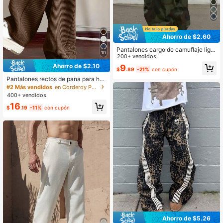
Ahorro de $2.60
Pantalones cargo de camuflaje liger
10
os y holgados de moda casual para
200+ vendidos
hombre, pantalones largos para ext
Ahorro de $2.10
9
$
.89
-21%
con cupón
eriores de otoño/invierno
Pantalones rectos de pana para ho
mbres, pantalones casuales cómod
#2 Más vendidos
en Corderoy Pantalones de hombre
os y sueltos de unicolor versátiles p
400+ vendidos
ara primavera y otoño
16
$
.19
-11%
con cupón
Ahorro de $5.26
#3 Más vendidos
en Invierno Pantalones de hombre