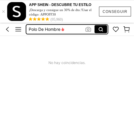
APP SHEIN - DESCUBRE TU ESTILO
×
Poloches De Hombres
¡Descarga y consigue un 30% de dto.!Usar el
CONSEGUIR
código: APPOFF30
Camisas Para Hombre
(95,960)
Polo De Hombre
Ropa De Hombre
Camisas De Hombre
Poloches De Hombres
No hay coincidencias.
Camisas Para Hombre