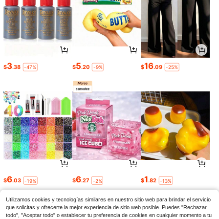
3
5
16
$
.38
$
.20
$
.09
-47%
-9%
-25%
6
6
1
$
.03
$
.27
$
.82
-19%
-2%
-13%
Utilizamos cookies y tecnologías similares en nuestro sitio web para brindar el servicio
que solicitas y ofrecerte la mejor experiencia de sitio web posible. Puedes "Rechazar
todo", "Aceptar todo" o establecer tu preferencia de cookies en cualquier momento a tu