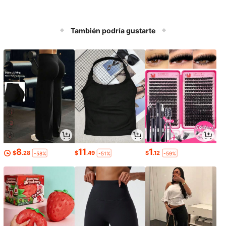
También podría gustarte
8
11
1
$
.28
$
.49
$
.12
-58%
-51%
-59%