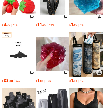
3
14
1
$
.30
$
.99
$
.40
-11%
-72%
-7%
38
1
1
$
.30
$
.60
$
.30
-18%
-11%
-7%