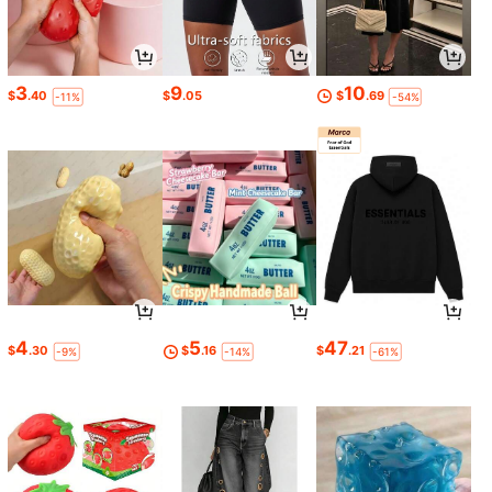
3
9
10
$
.40
$
.05
$
.69
-11%
-54%
4
5
47
$
.30
$
.16
$
.21
-9%
-14%
-61%