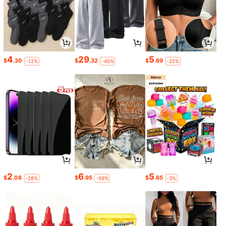
4
29
5
$
.30
$
.32
$
.69
-12%
-45%
-22%
2
6
5
$
.08
$
.95
$
.65
-28%
-59%
-3%