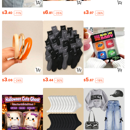
3
6
3
$
.40
$
.81
$
.97
-11%
-25%
-26%
3
3
5
$
.06
$
.44
$
.67
-24%
-30%
-19%