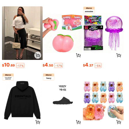
10
4
4
$
.69
$
.50
$
.37
-17%
-17%
-5%