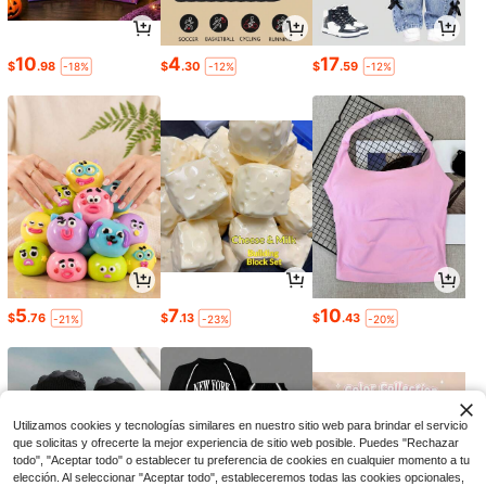
10
4
17
$
.98
$
.30
$
.59
-18%
-12%
-12%
5
7
10
$
.76
$
.13
$
.43
-21%
-23%
-20%
Utilizamos cookies y tecnologías similares en nuestro sitio web para brindar el servicio
que solicitas y ofrecerte la mejor experiencia de sitio web posible. Puedes "Rechazar
todo", "Aceptar todo" o establecer tu preferencia de cookies en cualquier momento a tu
elección. Al seleccionar "Aceptar todo", estableceremos todas las cookies opcionales,