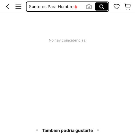
Sueteres Para Hombre
Ropa De Hombre
Busos De Hombre
Quarter Zip Men
No hay coincidencias.
Sudaderas Para Hombre
También podría gustarte