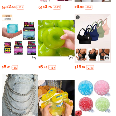
2
3
6
$
.56
$
.75
$
.99
-12%
-64%
-10%
5
5
15
$
.61
$
.43
$
.19
-8%
-16%
-24%