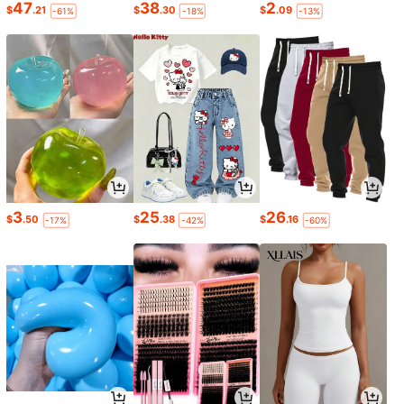
47
38
2
$
.21
$
.30
$
.09
-61%
-18%
-13%
3
25
26
$
.50
$
.38
$
.16
-17%
-42%
-60%