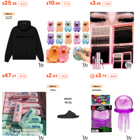
25
10
3
$
.38
$
.69
$
.42
-42%
-17%
-19%
47
2
3
$
.21
$
.02
$
.75
-61%
-16%
-64%