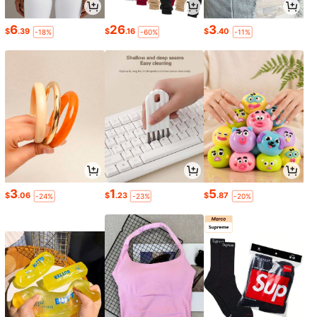
6
26
3
$
.39
$
.16
$
.40
-18%
-60%
-11%
3
1
5
$
.06
$
.23
$
.87
-24%
-23%
-20%