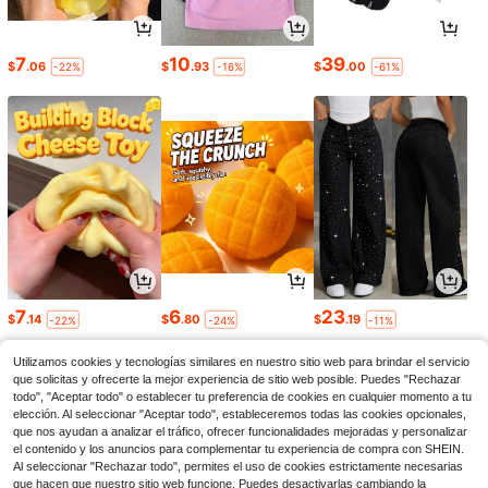
7
10
39
$
.06
$
.93
$
.00
-22%
-16%
-61%
7
6
23
$
.14
$
.80
$
.19
-22%
-24%
-11%
Utilizamos cookies y tecnologías similares en nuestro sitio web para brindar el servicio
que solicitas y ofrecerte la mejor experiencia de sitio web posible. Puedes "Rechazar
todo", "Aceptar todo" o establecer tu preferencia de cookies en cualquier momento a tu
elección. Al seleccionar "Aceptar todo", estableceremos todas las cookies opcionales,
que nos ayudan a analizar el tráfico, ofrecer funcionalidades mejoradas y personalizar
el contenido y los anuncios para complementar tu experiencia de compra con SHEIN.
Al seleccionar "Rechazar todo", permites el uso de cookies estrictamente necesarias
que hacen que nuestro sitio web funcione. Puedes desactivarlas cambiando la