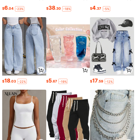
6
38
4
$
.04
$
.30
$
.37
-23%
-18%
-5%
18
5
17
$
.03
$
.67
$
.59
-22%
-19%
-12%