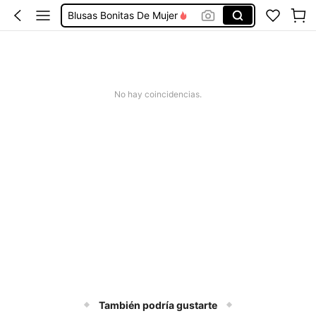
Blusas Bonitas De Mujer
Conjunto De Dos Piezas Mujer
Squishies
Vestidos De Mujer Casual
No hay coincidencias.
Vestidos Elegantes De Mujer
También podría gustarte