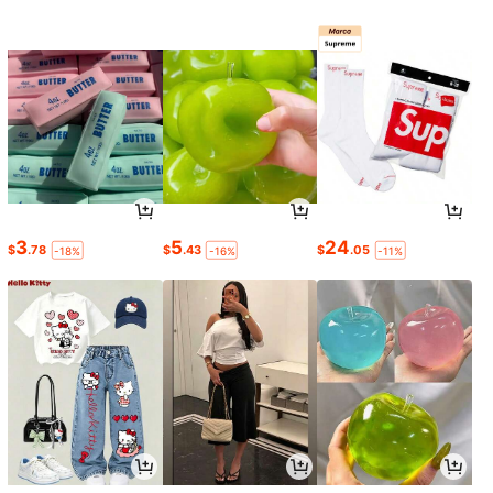
3
5
24
$
.78
$
.43
$
.05
-18%
-16%
-11%