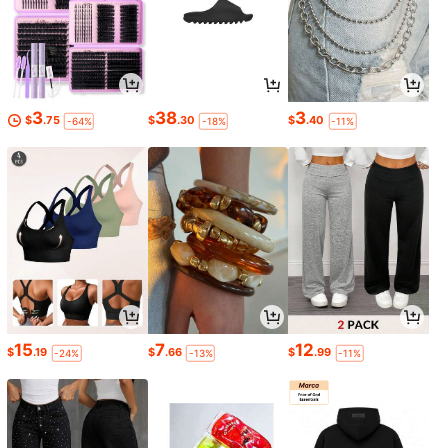
3
38
3
$
.75
$
.30
$
.40
-64%
-18%
-11%
15
7
12
$
.19
$
.66
$
.99
-24%
-13%
-11%