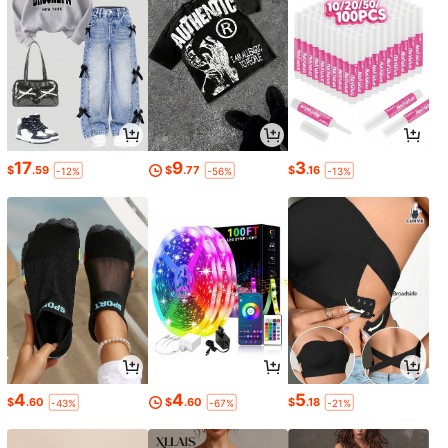
17
9
3
$
.59
$
.77
$
.16
-12%
-56%
-13%
4
4
5
$
.60
$
.60
$
.18
-43%
-67%
-21%