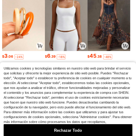
3
6
45
$
.06
$
.39
$
.38
-24%
-18%
-48%
Utilizamos cookies y tecnologías similares en nuestro sitio web para brindar el servicio
que solicitas y ofrecerte la mejor experiencia de sitio web posible. Puedes "Rechazar
todo", "Aceptar todo" o establecer tu preferencia de cookies en cualquier momento a tu
elección. Al seleccionar "Aceptar todo", estableceremos todas las cookies opcionales,
que nos ayudan a analizar el tráfico, ofrecer funcionalidades mejoradas y personalizar
el contenido y los anuncios para complementar tu experiencia de compra con SHEIN.
Al seleccionar "Rechazar todo", permites el uso de cookies estrictamente necesarias
que hacen que nuestro sitio web funcione. Puedes desactivarlas cambiando la
configuración de tu navegador, pero esto puede afectar el funcionamiento del sitio web.
Para obtener más información sobre las cookies que utilizamos y para ajustar tus
configuraciones de cookies opcionales, selecciona "Administrar cookies". Para obtener
más información sobre cómo procesamos los datos que recopilamos,
11
5
15
$
.79
$
.67
$
.79
-11%
-19%
-11%
Rechazar Todo