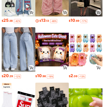
25
13
10
$
.38
$
.13
$
.69
-42%
-48%
-17%
20
10
2
$
.29
$
.98
$
.09
-12%
-19%
-13%