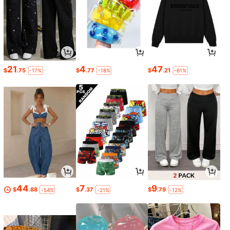
21
4
47
$
.75
$
.77
$
.21
-17%
-18%
-61%
44
7
9
$
.88
$
.37
$
.79
-54%
-21%
-12%