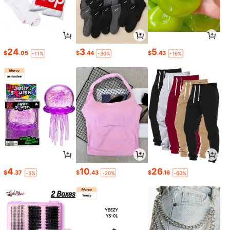
24
3
5
$
.05
$
.44
$
.43
-11%
-30%
-16%
4
10
26
$
.37
$
.43
$
.16
-5%
-20%
-60%