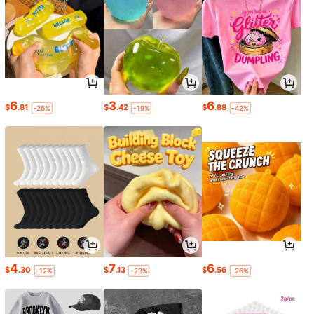
6
3
6
$
.81
$
.42
$
.88
-25%
-19%
-42%
4
7
6
$
.30
$
.13
$
.56
-12%
-23%
-26%