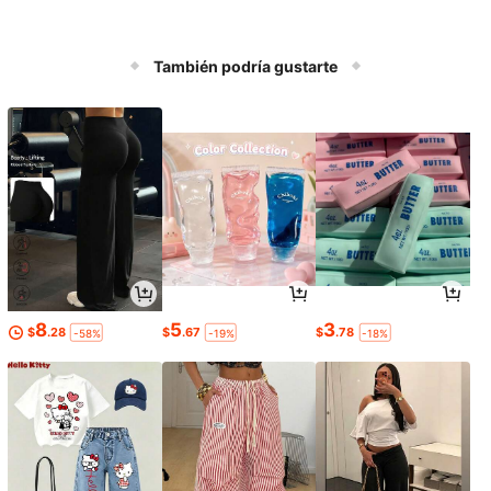
También podría gustarte
8
5
3
$
.28
$
.67
$
.78
-58%
-19%
-18%