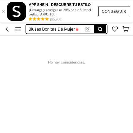
Vestidos De Mujer Casual
APP SHEIN - DESCUBRE TU ESTILO
×
¡Descarga y consigue un 30% de dto.!Usar el
Vestidos Elegantes De Mujer
CONSEGUIR
código: APPOFF30
(95,960)
Blusas Bonitas De Mujer
Conjunto De Dos Piezas Mujer
Squishies
Vestidos De Mujer Casual
Vestidos Elegantes De Mujer
No hay coincidencias.