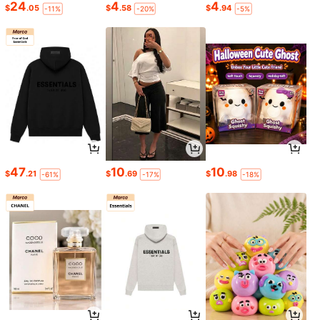
24
4
4
$
.05
$
.58
$
.94
-11%
-20%
-5%
47
10
10
$
.21
$
.69
$
.98
-61%
-17%
-18%