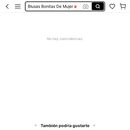
Blusas Bonitas De Mujer
Conjunto De Dos Piezas Mujer
Squishies
Vestidos De Mujer Casual
No hay coincidencias.
Vestidos Elegantes De Mujer
También podría gustarte