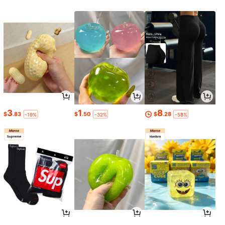
3
1
8
$
.83
$
.50
$
.28
-19%
-32%
-58%