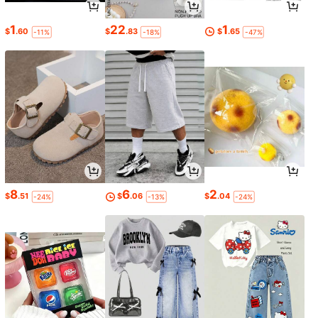
1
22
1
$
.60
$
.83
$
.65
-11%
-18%
-47%
8
6
2
$
.51
$
.06
$
.04
-24%
-13%
-24%