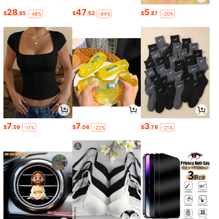
28
47
5
$
.85
$
.52
$
.87
-48%
-84%
-20%
7
7
3
$
.59
$
.06
$
.78
-11%
-22%
-21%