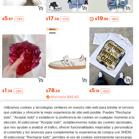
5
17
19
$
.67
$
.59
$
.66
-19%
-12%
-46%
1
78
5
$
.28
$
.20
$
.18
-29%
-43%
Ahorraste $86.80
Utilizamos cookies y tecnologías similares en nuestro sitio web para brindar el servicio
que solicitas y ofrecerte la mejor experiencia de sitio web posible. Puedes "Rechazar
todo", "Aceptar todo" o establecer tu preferencia de cookies en cualquier momento a tu
elección. Al seleccionar "Aceptar todo", estableceremos todas las cookies opcionales,
que nos ayudan a analizar el tráfico, ofrecer funcionalidades mejoradas y personalizar
el contenido y los anuncios para complementar tu experiencia de compra con SHEIN.
Al seleccionar "Rechazar todo", permites el uso de cookies estrictamente necesarias