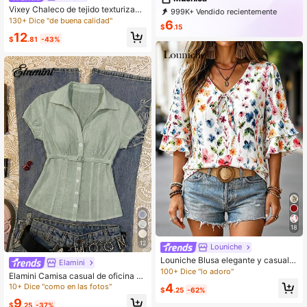
Vixey Chaleco de tejido texturizado
999K+ Vendido recientemente
liso con dobladillo asimétrico y un s
130+ Dice "de buena calidad"
500K+ Recompra
6
$
.15
olo botón
339K Suscripción
12
$
.81
-43%
18
12
Louniche
Louniche Blusa elegante y casual p
Elamini
ara mujer con volantes, manga cort
100+ Dice "lo adoro"
Elamini Camisa casual de oficina pa
a, cuello en V y estampado floral pe
ra mujer con hebilla cuadrada decor
4
10+ Dice "como en las fotos"
queño, corte holgado, adecuada pa
$
.25
-62%
ativa, textura a rayas YK2
ra uso diario, ir al trabajo, temporad
9
$
.25
-37%