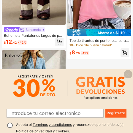
Bohemela
Ahorro de $1.10
Bohemela Pantalones largos de pun
to casuales y versátiles para uso di
Top de tirantes de punto rosa para
12
$
.42
-42%
ario con cintura de cordón y bloque
mujer con estampado 'Stronger Tha
10+ Dice "de buena calidad"
s de color para mujer
n The Storm', cuello redondo, ajuste
8
regular, casual de verano
$
.79
-11%
Regístrate
Acepto el
Términos y condiciones
y reconozco que he leído su(s)
1
Política de privacidad y cookies
.
0