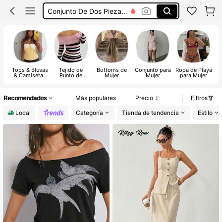
Conjunto De Dos Piezas Mujer
Traje De Baño Mujer
Pantalones De Mujer
Vestidos Elegantes De Mujer
Tops & Blusas
Tejido de
Bottoms de
Conjunto para
Ropa de Playa
& Camisetas
Punto de
Mujer
Mujer
para Mujer
de Mujer
Mujer
Recomendados
Más populares
Precio
Filtros
Local
Categoría
Tienda de tendencia
Estilo