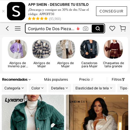
Vestidos Elegantes Para Fiesta De Gala
APP SHEIN - DESCUBRE TU ESTILO
×
¡Descarga y consigue un 30% de dto.!Usar el
Vestidos Elegantes De Mujer
CONSEGUIR
código: APPOFF30
(95,960)
Blusas Bonitas De Mujer
Conjunto De Dos Piezas Mujer
Traje De Baño Mujer
Vestidos Elegantes Para Fiesta De Gala
Vestidos Elegantes De Mujer
Abrigos de
Abrigos de
Abrigos de
Cazadoras
Chaquetas de
A
Invierno para
Mujer
Mujer
para Mujer
talla grande
Mujer
Recomendados
Más populares
Precio
Filtros
Categoría
Color
Detalles
Elasticidad de la tela
Tipo d