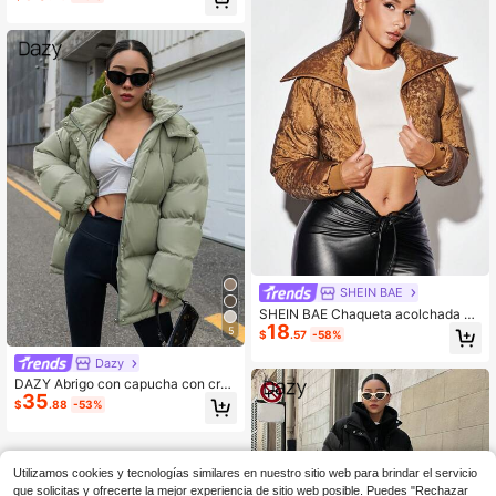
SHEIN BAE
SHEIN BAE Chaqueta acolchada co
18
n cremallera y corte en la cintura pa
5
$
.57
-58%
ra invierno
Dazy
DAZY Abrigo con capucha con cre
35
mallera, acolchado, con bolsillos gr
$
.88
-53%
uesos, abrigo de invierno para muje
r
Utilizamos cookies y tecnologías similares en nuestro sitio web para brindar el servicio
que solicitas y ofrecerte la mejor experiencia de sitio web posible. Puedes "Rechazar