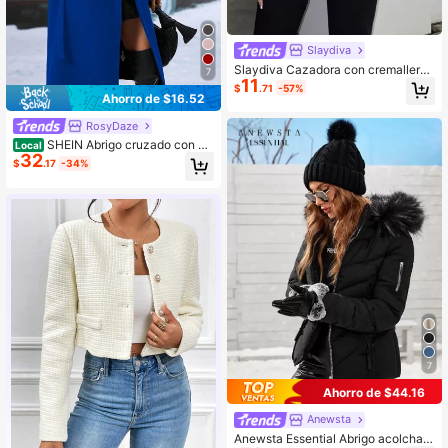
Slaydiva
Slaydiva Cazadora con cremallera
7
11
con bolsillo oblicuo
$
.71
-57%
Ahorro de $16.52
RosyDaze
SHEIN Abrigo cruzado con ci
Local
32
nturón y cuello de solapa para ropa
$
.17
-34%
de Año Nuevo
7
Ahorro de $44.16
Anewsta
Anewsta Essential Abrigo acolchad