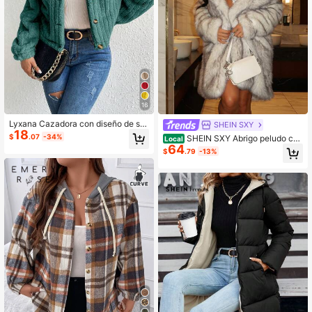
16
Lyxana Cazadora con diseño de sol
SHEIN SXY
18
apa franela
$
.07
-34%
SHEIN SXY Abrigo peludo con
Local
64
abertura frontal sexy para otoño e i
$
.79
-13%
nvierno