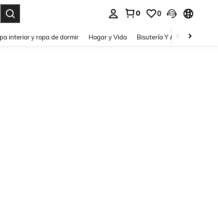
0
0
pa interior y ropa de dormir
Hogar y Vida
Bisutería Y Accesorios
Be