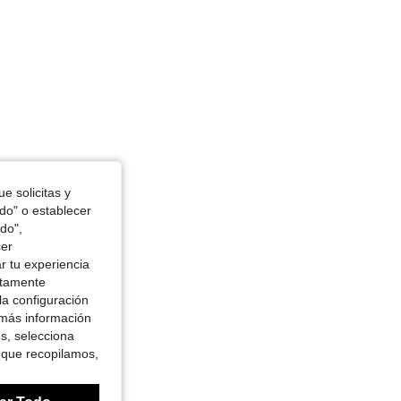
e solicitas y
odo" o establecer
do",
cer
r tu experiencia
ctamente
la configuración
 más información
es, selecciona
 que recopilamos,