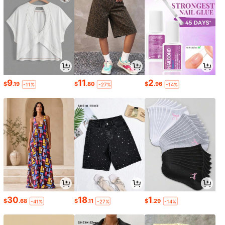
9
11
2
$
.19
$
.80
$
.96
-11%
-27%
-14%
30
18
1
$
.68
$
.11
$
.29
-41%
-27%
-14%