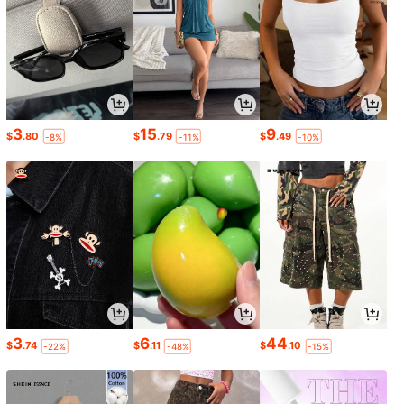
3
15
9
$
.80
$
.79
$
.49
-8%
-11%
-10%
3
6
44
$
.74
$
.11
$
.10
-22%
-48%
-15%