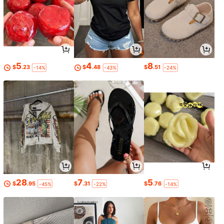
5
4
8
$
.23
$
.48
$
.51
-14%
-43%
-24%
28
7
5
$
.95
$
.31
$
.76
-45%
-22%
-14%