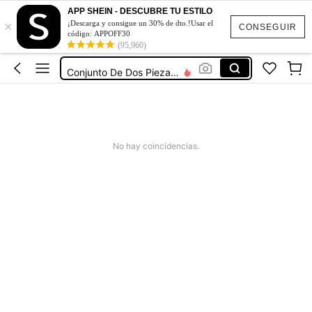
Vestidos De Mujer Casual
APP SHEIN - DESCUBRE TU ESTILO
×
¡Descarga y consigue un 30% de dto.!Usar el
Vestidos Elegantes De Mujer
CONSEGUIR
código: APPOFF30
Blusas Bonitas De Mujer
(95,960)
Conjunto De Dos Piezas Mujer
Squishies
Vestidos De Mujer Casual
Vestidos Elegantes De Mujer
No hay coincidencias.