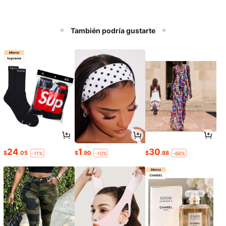
También podría gustarte
24
1
30
$
.05
$
.90
$
.88
-11%
-10%
-66%