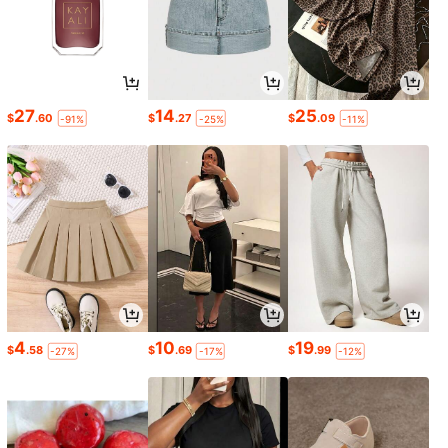
27
14
25
$
.60
$
.27
$
.09
-91%
-25%
-11%
4
10
19
$
.58
$
.69
$
.99
-27%
-17%
-12%