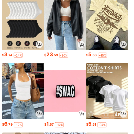
3
23
5
$
.74
$
.59
$
.53
-24%
-30%
-45%
6
1
5
$
.79
$
.67
$
.51
-12%
-12%
-94%