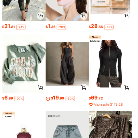
21
1
28
$
.81
$
.36
$
.85
-24%
-28%
-48%
6
19
69
$
.99
$
.99
$
.72
-90%
-50%
Ahorraste $179.28