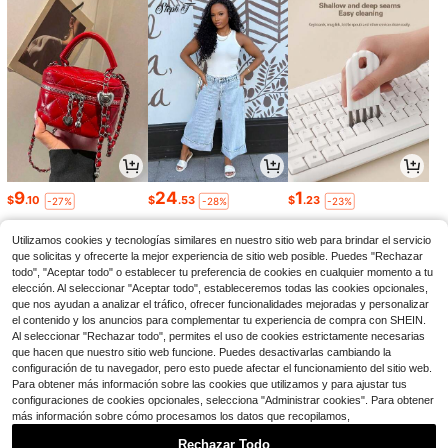
9
24
1
$
.10
$
.53
$
.23
-27%
-28%
-23%
Utilizamos cookies y tecnologías similares en nuestro sitio web para brindar el servicio
que solicitas y ofrecerte la mejor experiencia de sitio web posible. Puedes "Rechazar
todo", "Aceptar todo" o establecer tu preferencia de cookies en cualquier momento a tu
elección. Al seleccionar "Aceptar todo", estableceremos todas las cookies opcionales,
que nos ayudan a analizar el tráfico, ofrecer funcionalidades mejoradas y personalizar
el contenido y los anuncios para complementar tu experiencia de compra con SHEIN.
Al seleccionar "Rechazar todo", permites el uso de cookies estrictamente necesarias
que hacen que nuestro sitio web funcione. Puedes desactivarlas cambiando la
configuración de tu navegador, pero esto puede afectar el funcionamiento del sitio web.
Para obtener más información sobre las cookies que utilizamos y para ajustar tus
configuraciones de cookies opcionales, selecciona "Administrar cookies". Para obtener
más información sobre cómo procesamos los datos que recopilamos,
12
13
3
$
.49
$
.34
$
.40
-11%
-21%
-11%
Rechazar Todo