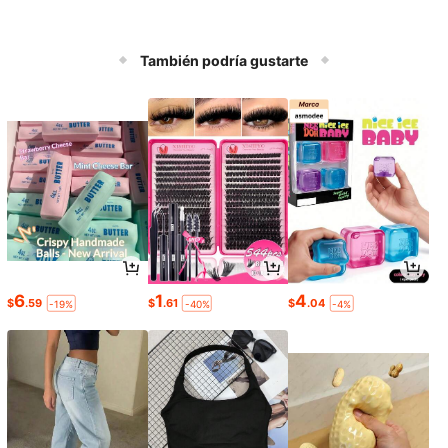
También podría gustarte
6
1
4
$
.59
$
.61
$
.04
-19%
-40%
-4%