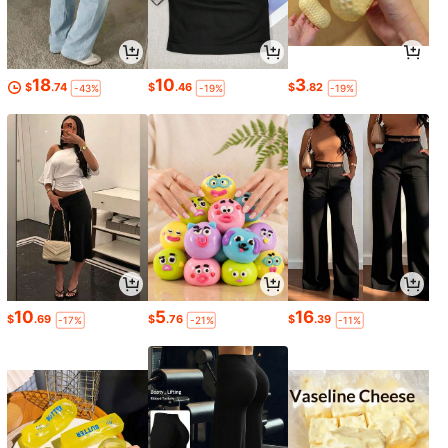
18
10
3
$
.74
$
.46
$
.82
-43%
-19%
-19%
10
5
16
$
.69
$
.76
$
.39
-17%
-21%
-11%