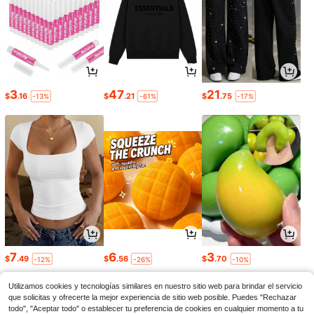
3
47
21
$
.16
$
.21
$
.75
-13%
-61%
-17%
7
6
3
$
.49
$
.56
$
.70
-12%
-26%
-10%
Utilizamos cookies y tecnologías similares en nuestro sitio web para brindar el servicio
que solicitas y ofrecerte la mejor experiencia de sitio web posible. Puedes "Rechazar
todo", "Aceptar todo" o establecer tu preferencia de cookies en cualquier momento a tu