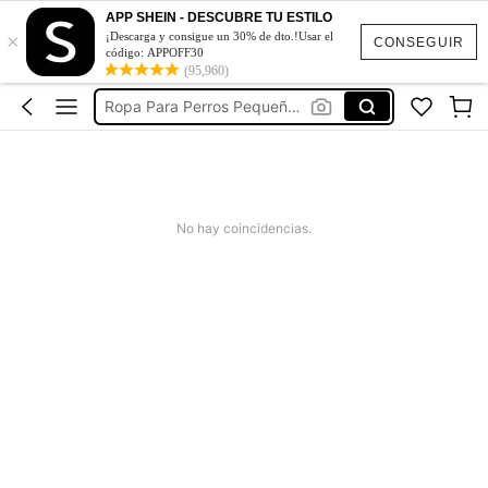
APP SHEIN - DESCUBRE TU ESTILO
×
Dog Clothes
¡Descarga y consigue un 30% de dto.!Usar el
CONSEGUIR
código: APPOFF30
Ropa Para Perros
(95,960)
Ropa Para Perros Pequeños
Ropa Para Gatos
Disfraz Para Perro
Dog Clothes
No hay coincidencias.
Ropa Para Perros