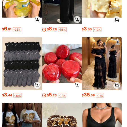
6
8
3
$
.81
$
.28
$
.60
-25%
-58%
-10%
3
5
35
$
.44
$
.23
$
.59
-30%
-14%
-11%