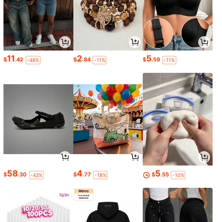
11
2
5
$
.42
$
.84
$
.59
-48%
-11%
-11%
58
4
5
$
.30
$
.77
$
.55
-43%
-18%
-10%