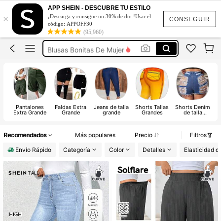
Traje De Baño Mujer Curvy
APP SHEIN - DESCUBRE TU ESTILO
×
¡Descarga y consigue un 30% de dto.!Usar el
Vestidos Elegantes De Mujer
CONSEGUIR
código: APPOFF30
(95,960)
Vestidos Elegantes De Mujer Gordita
Blusas Bonitas De Mujer
Blusas Elegantes Para Mujer Plus
Traje De Baño Mujer Curvy
Vestidos Elegantes De Mujer
Pantalones
Faldas Extra
Jeans de talla
Shorts Tallas
Shorts Denim
L
Extra Grande
Grande
grande
Grandes
de talla
t
grande
Recomendados
Más populares
Precio
Filtros
Envío Rápido
Categoría
Color
Detalles
Elasticidad de