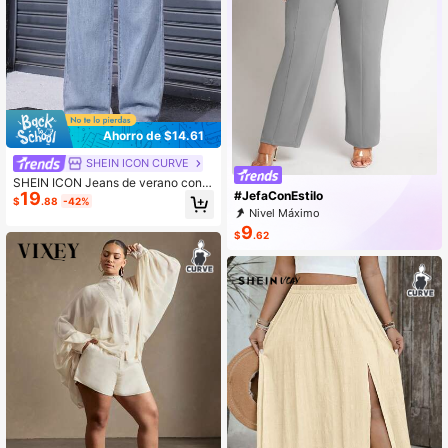
Ahorro de $14.61
SHEIN ICON CURVE
SHEIN ICON Jeans de verano con b
19
#JefaConEstilo
otones y bolsillos para mujer de tall
$
.88
-42%
a grande
Nivel Máximo
9
$
.62