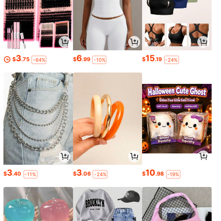
3
6
15
$
.75
$
.99
$
.19
-64%
-10%
-24%
3
3
10
$
.40
$
.06
$
.98
-11%
-24%
-19%