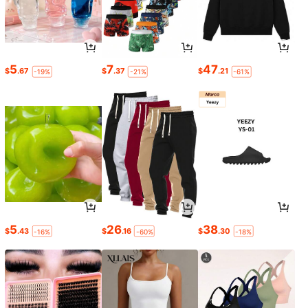
5
7
47
$
.67
$
.37
$
.21
-19%
-21%
-61%
5
26
38
$
.43
$
.16
$
.30
-16%
-60%
-18%