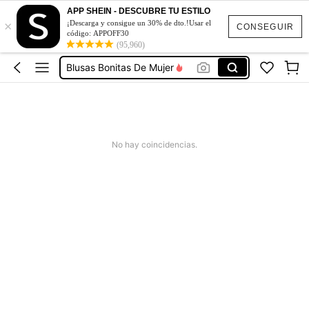
Vestidos De Mujer
APP SHEIN - DESCUBRE TU ESTILO
×
¡Descarga y consigue un 30% de dto.!Usar el
Vestidos Elegantes De Mujer
CONSEGUIR
código: APPOFF30
Blusas Bonitas De Mujer
(95,960)
Conjunto De Dos Piezas Mujer
Traje De Baño Mujer
Vestidos De Mujer
Vestidos Elegantes De Mujer
No hay coincidencias.