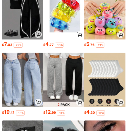
7
4
5
$
.03
$
.77
$
.76
-29%
-18%
-21%
19
12
4
$
.47
$
.99
$
.30
-16%
-11%
-12%