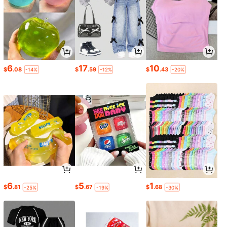
6
17
10
$
.08
$
.59
$
.43
-14%
-12%
-20%
6
5
1
$
.81
$
.67
$
.68
-25%
-19%
-30%