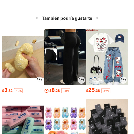
También podría gustarte
3
8
25
$
.82
$
.28
$
.38
-19%
-58%
-42%