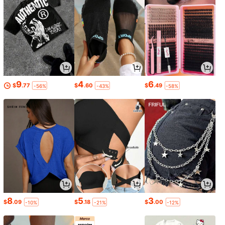
9
4
6
$
.77
$
.60
$
.49
-56%
-43%
-58%
8
5
3
$
.09
$
.18
$
.00
-10%
-21%
-12%