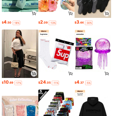
4
2
3
$
.50
$
.09
$
.44
-18%
-13%
-30%
10
24
4
$
.69
$
.05
$
.37
-17%
-11%
-5%