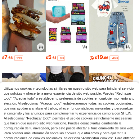
7
5
19
$
.66
$
.61
$
.66
-13%
-8%
-46%
Utilizamos cookies y tecnologías similares en nuestro sitio web para brindar el servicio
que solicitas y ofrecerte la mejor experiencia de sitio web posible. Puedes "Rechazar
todo", "Aceptar todo" o establecer tu preferencia de cookies en cualquier momento a tu
elección. Al seleccionar "Aceptar todo", estableceremos todas las cookies opcionales,
que nos ayudan a analizar el tráfico, ofrecer funcionalidades mejoradas y personalizar
el contenido y los anuncios para complementar tu experiencia de compra con SHEIN.
Al seleccionar "Rechazar todo", permites el uso de cookies estrictamente necesarias
que hacen que nuestro sitio web funcione. Puedes desactivarlas cambiando la
7
21
6
configuración de tu navegador, pero esto puede afectar el funcionamiento del sitio web.
$
.13
$
.75
$
.56
-23%
-17%
-26%
Para obtener más información sobre las cookies que utilizamos y para ajustar tus
configuraciones de cookies opcionales, selecciona "Administrar cookies". Para obtener