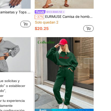
ntes de Mujer Asimétrico Canalé Color combinado Casual
EURMUSE
EURMUSE Camisa de hombros caídos con pantalones
-37%
Solo quedan 2
$20.25
e solicitas y
odo" o establecer
do",
cer
r tu experiencia
ctamente
la configuración