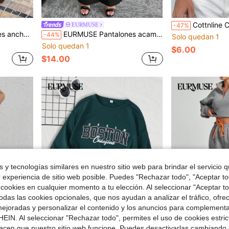
Cottnline Camisetas y Tops de Tira
EURMUSE
-47%
intura de cordón
EURMUSE Pantalones acampanados de cintura alta de unicolor para mujer
-44%
Solo quedan 1
Solo quedan 1
$6.00
$14.00
 y tecnologías similares en nuestro sitio web para brindar el servicio qu
r experiencia de sitio web posible. Puedes "Rechazar todo", "Aceptar t
 cookies en cualquier momento a tu elección. Al seleccionar "Aceptar to
das las cookies opcionales, que nos ayudan a analizar el tráfico, ofre
ejoradas y personalizar el contenido y los anuncios para complementa
EIN. Al seleccionar "Rechazar todo", permites el uso de cookies estri
acen que nuestro sitio web funcione. Puedes desactivarlas cambiando 