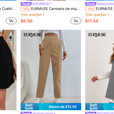
EURMUSE
#AmbienteRet
cinturón No Incluido)
EURMUSE Camiseta de mujeres asimétrico cuello de rayas
EURMUSE Vestido de punto ajustado de manga 
-56%
-49%
Solo quedan 1
Solo quedan 1
$6.50
$11.54
Ahorro de $12.54
#EstiloStockholm
EURMUSE