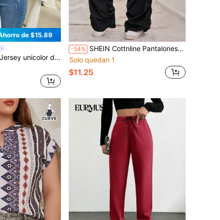
Ahorro de $15.89
SHEIN Cottnline Pantalones Rasgados Fruncidos Con Cordón De Talla Grande Para Mujer
-54%
r de hombros caídos tejido de cable
Solo quedan 1
$11.25