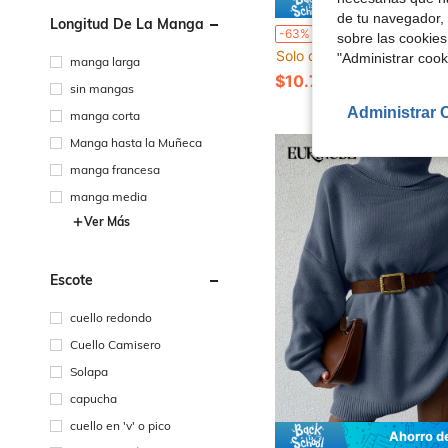
Ahorro de
de tu navegador, 
Longitud De La Manga
SHEIN Cottnline Pantalones unicolor de cintura con cordó
-63%
sobre las cookies
Solo quedan 1
"Administrar coo
manga larga
$10.75
sin mangas
Administrar 
manga corta
Manga hasta la Muñeca
manga francesa
manga media
Ver Más
Escote
cuello redondo
Cuello Camisero
Solapa
capucha
cuello en 'v' o pico
Ahorro d