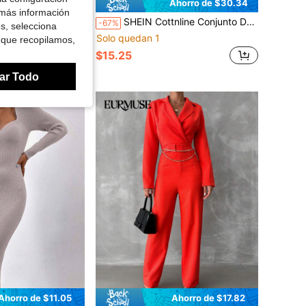
Ahorro de $20.19
Ahorro de $30.34
 más información
SHEIN Cottnline Conjunto De 2 Piezas Con Top Y Pantalón Con Bordado De Letras Para Mujer
-67%
es, selecciona
mallera Y Pantalones Deportivos De Cordón Con Hombros Caídos Para Mujeres
Solo quedan 1
 que recopilamos,
$15.25
ar Todo
Ahorro de $11.05
Ahorro de $17.82