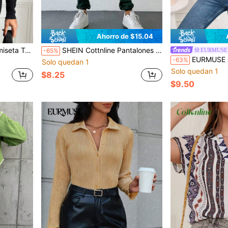
Ahorro de $15.04
 Recorte Frontal
SHEIN Cottnline Pantalones deportivos unicolor de cintura elástica
EURMUSE
-65%
EURMUSE Jersey unicolo
-63%
Solo quedan 1
Solo quedan 1
$8.25
$9.50