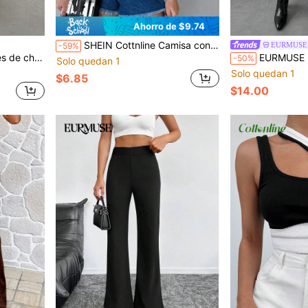
Ahorro de $9.74
SHEIN Cottnline Camisa con estampado de rayas de manga murciélago
EURMUSE
-59%
ordón de algodón liso
EURMUSE Falda frunci
-50%
Solo quedan 1
Solo quedan 1
$6.85
$14.00