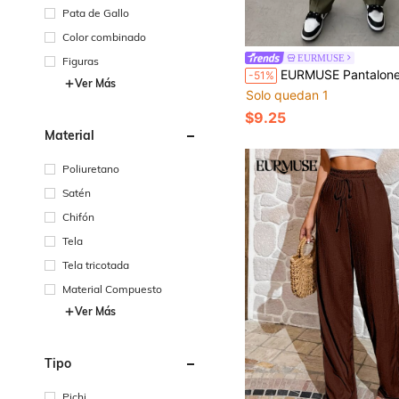
Pata de Gallo
Color combinado
EURMUSE
Figuras
EURMUSE Pantalones de chándal rectos de cintura con c
-51%
Ver Más
Solo quedan 1
$9.25
Material
Poliuretano
Satén
Chifón
Tela
Tela tricotada
Material Compuesto
Ver Más
Tipo
Pichi