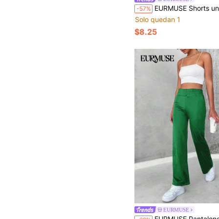
EURMUSE Shorts unicolor de cint
-57%
Solo quedan 1
$8.25
EURMUSE
EURMUSE Pantalones rectos de