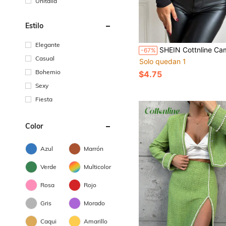
Unitalla
Estilo
Elegante
SHEIN Cottnline Camiseta Twisted Detalle
-67%
Casual
Solo quedan 1
Bohemio
$4.75
Sexy
Fiesta
Color
Azul
Marrón
Verde
Multicolor
Rosa
Rojo
Gris
Morado
Caqui
Amarillo