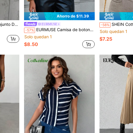
Ahorro de $11.39
on Abertura De Mujer De Color Verde
SHEIN Cottnline Blusa con estampad
EURMUSE
-58%
EURMUSE Camisa de botones delanteros de color sólido, para mujeres de talla pequeña
-57%
Solo quedan 1
Solo quedan 1
$7.25
$8.50