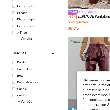
Pierna recta
EURMUSE
Plisado
EURMUSE Pantalones anchos de algodón con c
-55%
Pierna amplia
Solo quedan 1
Pierna ancha
$8.75
A línea
Ver Más
Detalles
Bolsillo
Cremallera
Botón
Utilizamos cookies
Botón delantero
ofrecerte la mejo
Canalé
tu preferencia de
estableceremos to
Cordón
funcionalidades m
Ver Más
de compra con SH
necesarias que h