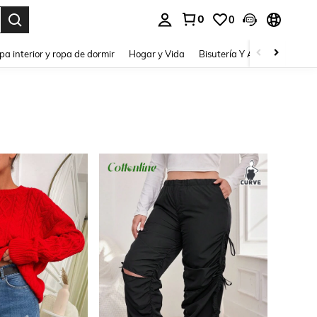
0
0
pa interior y ropa de dormir
Hogar y Vida
Bisutería Y Accesorios
Be