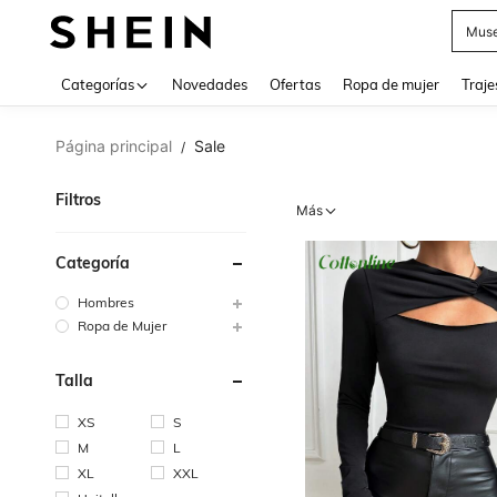
Muse
Categorías
Novedades
Ofertas
Ropa de mujer
Traje
Página principal
Sale
/
Filtros
Más
Categoría
Hombres
Ropa de Mujer
Talla
XS
S
M
L
XL
XXL