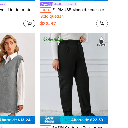
ro
#EstiloInformal
larga con cuello de corazón de unicolor para mujer, otoño/invierno
EURMUSE Mono de cuello con solapa con diseño de cadena
-43%
Solo quedan 1
$23.87
Ahorro de $13.24
Ahorro de $22.59
SHEIN Cottnline Talla grande Pantalones unicolor para mujeres con lado bolsillos
-70%