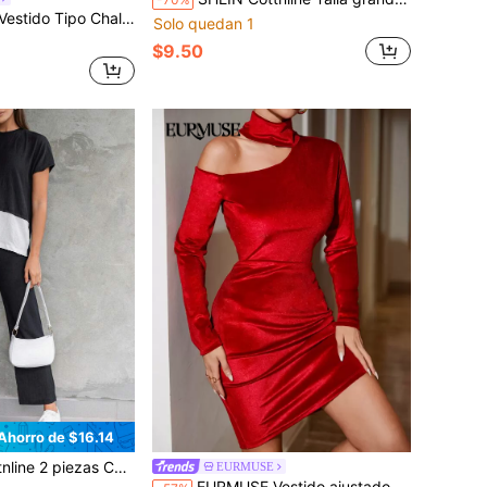
Chaleco Con Cuello En V Para Mujer
Solo quedan 1
$9.50
Ahorro de $16.14
 con blusa de manga corta de patchwork en blanco y negro y pantalones rectos
EURMUSE
EURMUSE Vestido ajustado de cuello asimétrico con abertura de satén