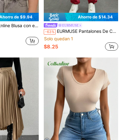
Ahorro de $9.94
Ahorro de $14.34
o geométrico de cuello de muesca de manga murciélago
EURMUSE
EURMUSE Pantalones De Chándal Sólido De Cintura Con Cordón Ajustable
-63%
Solo quedan 1
$8.25