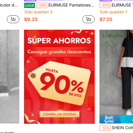
ura elástica
EURMUSE Pantalones Largos De Talle Alto De Color Caqui Para Mujer
EURMUSE Vestido Tipo 
Local
-58%
-65%
Solo quedan 3
Solo quedan 1
$9.25
$7.25
SHEIN Cottnline 2 piezas Conjunto informal de mujer
-55%
 talle alto