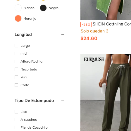
Blanco
Negro
Naranja
SHEIN Cottnline Conjunto De Dos Piezas De Abrigo Con Ribete De Perlas De Imitación Y Falda C
-53%
Solo quedan 3
Longitud
$24.60
Largo
midi
Altura Rodilla
Recortado
Mini
Corto
Tipo De Estampado
Liso
A cuadros
Piel de Cocodrilo