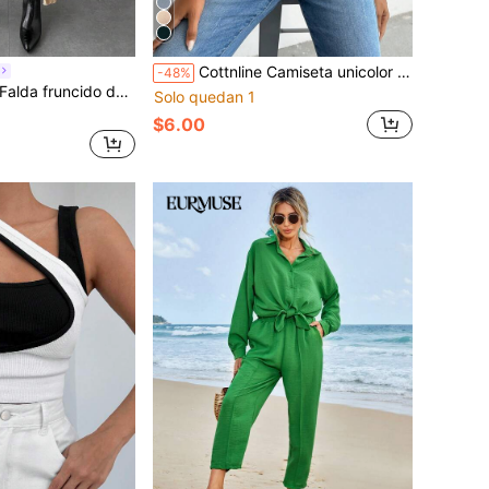
Cottnline Camiseta unicolor de cuello scoop
-48%
do de talle alto bajo asimétrico
Solo quedan 1
$6.00