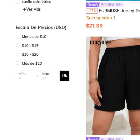
cuello asimétrico
EURMUSE
Ver Más
EURMUSE Jersey De Cuello Alto Con Hombros Caídos (
-27%
Solo quedan 1
$21.39
Escala De Precios (USD)
Menos de $10
$10 - $15
$15 - $20
Más de $20
Mín.:
Máx:
Ok
EURMUSE