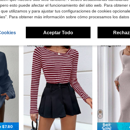
 $18.04
pero esto puede afectar el funcionamiento del sitio web. Para obtener
n con bolsillo oblicuo
EURMUSE
EURMUSE
 que utilizamos y para ajustar tus configuraciones de cookies opcional
EURMUSE Sudadera con estampado de letra con forro térmico
EURMUSE Conjunto De Sudadera Con Capucha De Cre
-75%
-53%
kies". Para obtener más información sobre cómo procesamos los datos
Solo quedan 1
Solo quedan 1
$4.70
$18.00
Cookies
Aceptar Todo
Rechaz
e $7.80