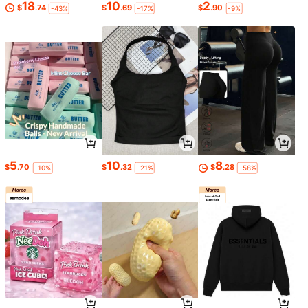
18
10
2
$
.74
$
.69
$
.90
-43%
-17%
-9%
5
10
8
$
.70
$
.32
$
.28
-10%
-21%
-58%