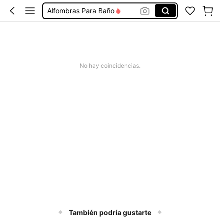
Alfombras Para Baño
Accesorios Para El Baño
Toallas De Baño
Juego De Baño Completo
No hay coincidencias.
Cortinas De Baño
También podría gustarte