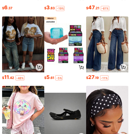
6
3
47
$
.37
$
.83
$
.21
-19%
-61%
11
5
27
$
.42
$
.61
$
.19
-48%
-5%
-11%