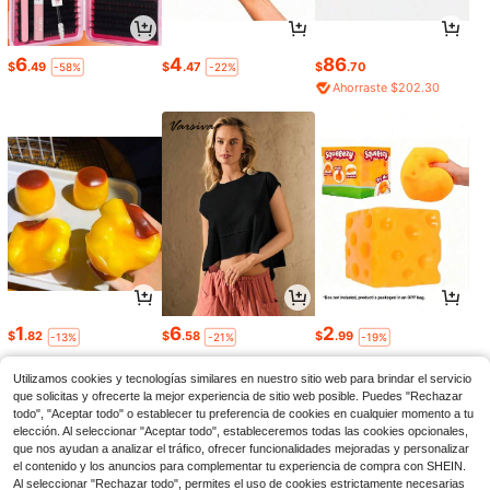
6
4
86
$
.49
$
.47
$
.70
-58%
-22%
Ahorraste $202.30
1
6
2
$
.82
$
.58
$
.99
-13%
-21%
-19%
Utilizamos cookies y tecnologías similares en nuestro sitio web para brindar el servicio
que solicitas y ofrecerte la mejor experiencia de sitio web posible. Puedes "Rechazar
todo", "Aceptar todo" o establecer tu preferencia de cookies en cualquier momento a tu
elección. Al seleccionar "Aceptar todo", estableceremos todas las cookies opcionales,
que nos ayudan a analizar el tráfico, ofrecer funcionalidades mejoradas y personalizar
el contenido y los anuncios para complementar tu experiencia de compra con SHEIN.
Al seleccionar "Rechazar todo", permites el uso de cookies estrictamente necesarias