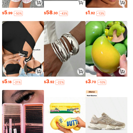
5
58
1
$
.99
$
.30
$
.92
-50%
-43%
-13%
5
3
3
$
.18
$
.92
$
.70
-21%
-22%
-10%