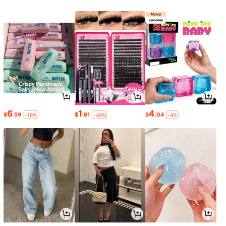
6
1
4
$
.59
$
.61
$
.04
-19%
-40%
-4%