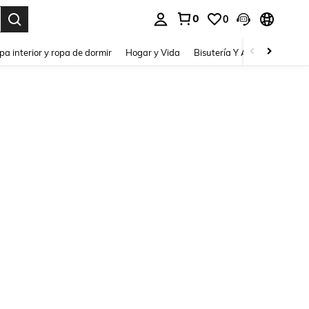
0
0
pa interior y ropa de dormir
Hogar y Vida
Bisutería Y Accesorios
Be