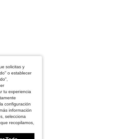
e solicitas y
odo" o establecer
do",
cer
r tu experiencia
ctamente
la configuración
 más información
es, selecciona
 que recopilamos,