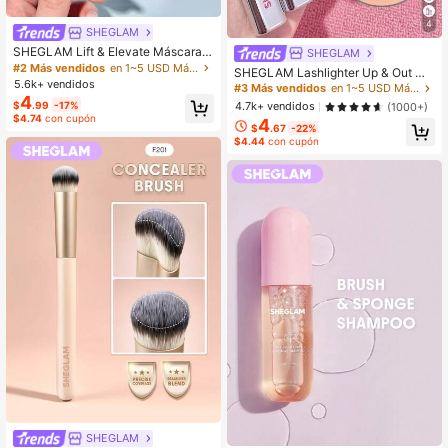
4
SHEGLAM
SHEGLAM Lift & Elevate Máscara a
SHEGLAM
largadora pestañas Marca de Belle
#2 Más vendidos
en 1~5 USD Máscaras de pestañas
SHEGLAM Lashlighter Up & Out Má
za Cosmética Maquillaje para Muje
5.6k+ vendidos
scara de pestañas pestañas Marca
#3 Más vendidos
en 1~5 USD Máscaras de pestañas
res y Niñas
4
de Belleza Cosmética Maquillaje pa
$
.99
-17%
4.7k+ vendidos
(1000+)
ra Mujeres y Niñas
$4.74
con cupón
4
$
.67
-22%
$4.44
con cupón
SHEGLAM