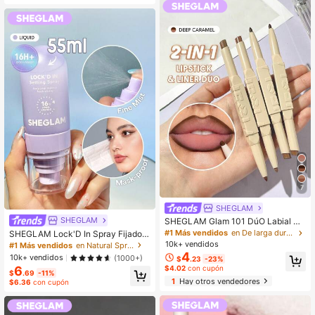
7
SHEGLAM
SHEGLAM
SHEGLAM Glam 101 DúO Labial &
Delineador-Deep Caramel Lip Com
#1 Más vendidos
en De larga duración Delineador de labios
SHEGLAM Lock'D In Spray Fijador
bo Marca De Belleza CosméTica M
Marca De Belleza CosméTica Maq
10k+ vendidos
#1 Más vendidos
en Natural Spray fijador
aquillaje Para Mujeres Y NiñAs
uillaje Para Mujeres Y NiñAs
4
10k+ vendidos
(1000+)
$
.23
-23%
$4.02
con cupón
6
$
.69
-11%
1
Hay otros vendedores
$6.36
con cupón