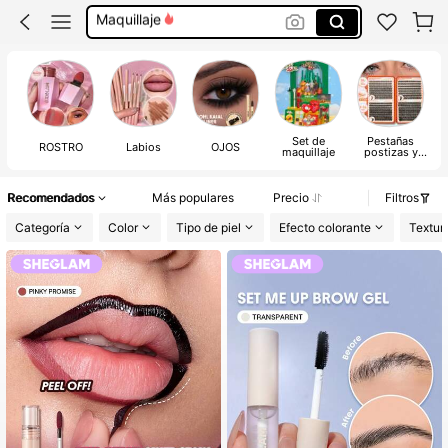
Sheglam Maquillaje
Maquillaje Para Mujer
Makeup
Sheglam
Set de
Pestañas
ROSTRO
Labios
OJOS
maquillaje
postizas y
adhesivos
Recomendados
Más populares
Precio
Filtros
Categoría
Color
Tipo de piel
Efecto colorante
Textur