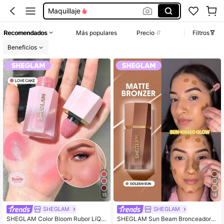
Sheglam Maquillaje
Maquillaje Para Mujer
Recomendados
Más populares
Precio
Filtros
Makeup
Beneficios
Sheglam
15
14
SHEGLAM
SHEGLAM
SHEGLAM Color Bloom Rubor LíQui
SHEGLAM Sun Beam Bronceador L