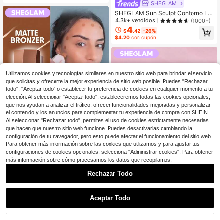
SHEGLAM
SHEGLAM Sun Sculpt Contorno Lí
Quido-Warm Honey Marca De Belle
4.3k+ vendidos
(1000+)
za CosméTica Maquillaje Para Muj
4
$
.42
-26%
eres Y NiñAs
$4.20
con cupón
Utilizamos cookies y tecnologías similares en nuestro sitio web para brindar el servicio
que solicitas y ofrecerte la mejor experiencia de sitio web posible. Puedes "Rechazar
todo", "Aceptar todo" o establecer tu preferencia de cookies en cualquier momento a tu
elección. Al seleccionar "Aceptar todo", estableceremos todas las cookies opcionales,
que nos ayudan a analizar el tráfico, ofrecer funcionalidades mejoradas y personalizar
el contenido y los anuncios para complementar tu experiencia de compra con SHEIN.
Al seleccionar "Rechazar todo", permites el uso de cookies estrictamente necesarias
14
que hacen que nuestro sitio web funcione. Puedes desactivarlas cambiando la
configuración de tu navegador, pero esto puede afectar el funcionamiento del sitio web.
Ahorro de $1.58
Para obtener más información sobre las cookies que utilizamos y para ajustar tus
configuraciones de cookies opcionales, selecciona "Administrar cookies". Para obtener
SHEGLAM
más información sobre cómo procesamos los datos que recopilamos,
12
SHEGLAM Sun Beam Bronceador L
íQuido Mate-Terracotta Marca De
#2 Más vendidos
en A prueba de manchas Contorno y bronceador
Rechazar Todo
Belleza CosméTica Maquillaje Para
1.4k+ vendidos
(1000+)
Ahorro de $1.75
Mujeres Y NiñAs
1
4
$
.41
-26%
0
SHEGLAM
Aceptar Todo
$4.19
con cupón
SHEGLAM Pout-Perfect Gloss Volu
minizador Brillante-Berry Season Li
300+ vendidos
(1000+)
p Combo Marca De Belleza Cosmé