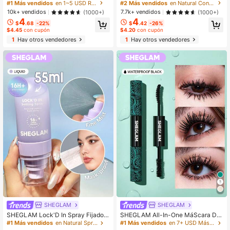
do Acabado Mate-Love Cake Color
íQuido Mate-Golden Sun Marca De
#1 Más vendidos
en 1~5 USD Rubor
#2 Más vendidos
en Natural Contorno y bronceador
ete Marca De Belleza CosméTica
Belleza CosméTica Maquillaje Para
10k+ vendidos
7.7k+ vendidos
(1000+)
(1000+)
Maquillaje Para Mujeres Y NiñAs
Mujeres Y NiñAs
4
4
$
.68
-22%
$
.42
-26%
$4.45
con cupón
$4.20
con cupón
1
Hay otros vendedores
1
Hay otros vendedores
SHEGLAM
SHEGLAM
SHEGLAM Lock'D In Spray Fijador
SHEGLAM All-In-One MáScara De
Marca De Belleza CosméTica Maq
Volumen Y Longitud PestañAs Marc
#1 Más vendidos
en Natural Spray fijador
#1 Más vendidos
en 7+ USD Máscaras de pestañas
uillaje Para Mujeres Y NiñAs
a De Belleza CosméTica Maquillaje