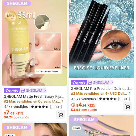
SHEGLAM
SHEGLAM Pro Precision Delineado
SHEGLAM
r LíQuido Resistente Al Agua-Black
#2 Más vendidos
en 4+ USD Delineadores de ojos
SHEGLAM Matte Fresh Spray Fijad
Kohl Kajal Henna Marca De Belleza
4.9k+ vendidos
(1000+)
or Marca De Belleza CosméTica M
CosméTica Maquillaje Para Mujere
#2 Más vendidos
en Coreano Maquillaje facial
4
aquillaje Para Mujeres Y NiñAs
s Y NiñAs
$
.14
-22%
4.1k+ vendidos
(1000+)
$3.93
con cupón
7
$
.09
-11%
$6.74
con cupón