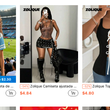
e $2.30
ra la Copa del Mundo 2026 de Argentina
Zolique Camiseta ajustada y sexy con cuello en V profundo y estampado de piel de serpiente brillante para mujer
Zolique Top de mujer tipo camiseta cómodo e informal con nuev
-54%
-52%
$4.84
$4.80