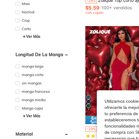
Zolique Top corto ajustado de mujer de unicolor
-28%
Maxi
$5.59
100+ vendidos
Normal
con cupón
Crop
Corto
Ver Más
Longitud De La Manga
manga larga
manga corta
sin mangas
manga francesa
manga media
Utilizamos cookies
ofrecerte la mejo
Manga capa
7
tu preferencia de
Ver Más
estableceremos to
Ahorro d
funcionalidades m
Zolique Vestido de unicolor con espalda descubierta cruzada y abert
-29%
de compra con SH
Material
(1000+)
necesarias que h