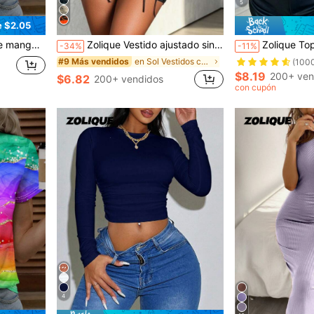
5
e $2.05
 holgado para primavera y verano
Zolique Vestido ajustado sin mangas de verano para mujeres con flecos y estampado Tie-Dye
Zolique Top sin espalda con 
-34%
-11%
en Sol Vestidos cortos para mujer
#9 Más vendidos
(100
$8.19
200+ ven
$6.82
200+ vendidos
con cupón
4