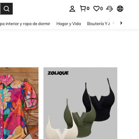
0
0
pa interior y ropa de dormir
Hogar y Vida
Bisutería Y Accesorios
Be