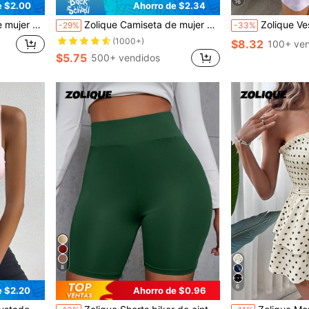
16
e $2.00
Ahorro de $2.34
top holgado para primavera/verano
Zolique Camiseta de mujer de unicolor, cuello redondo minimalista, de manga corta y larga
Zolique Vestido casual de mujer
-29%
-33%
(1000+)
$8.32
100+ ven
$5.75
500+ vendidos
8
6
e $2.20
Ahorro de $0.96
¡Casi agotado!