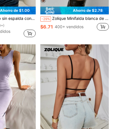
Ahorro de $1.00
Ahorro de $2.78
cuello drapeado metálico sexy para mujeres
Zolique Minifalda blanca de malla minimalista casual para mujer
-29%
0+)
$6.71
400+ vendidos
didos