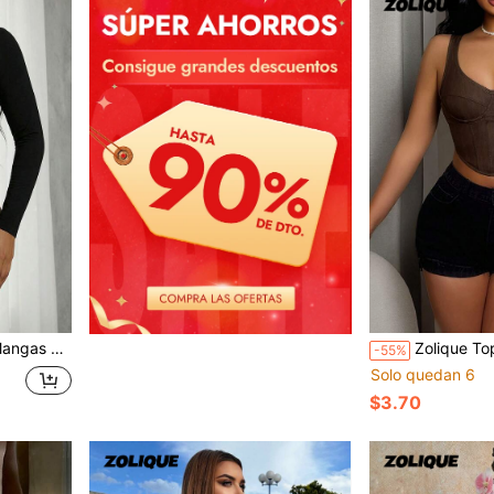
n Un Solo Color
Zolique Top corta 
-55%
Solo quedan 6
$3.70