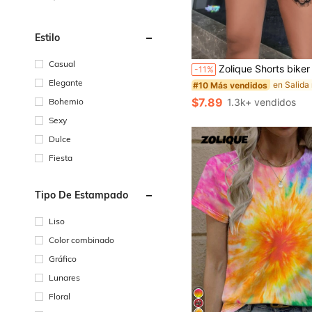
Estilo
Casual
Zolique Shorts biker con encaje de pestañ
-11%
Elegante
#10 Más vendidos
$7.89
Bohemio
1.3k+ vendidos
Sexy
Dulce
Fiesta
Tipo De Estampado
Liso
Color combinado
Gráfico
Lunares
Floral