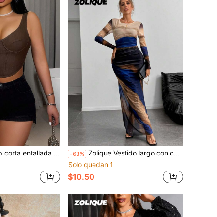
entallada sin mangas, verano
Zolique Vestido largo con cuello redondo y manga larga con drapeado, estampado de teñido anudado, para mujer
-63%
Solo quedan 1
$10.50