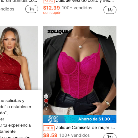
o en la cintura con estampado de lunares para vacaciones de mujer
Zolique Vestido corto y sexy de mujer de unicolor, con cuello en V, drapeado y escote halter
-29%
$12.39
100+ vendidos
endidos
con cupón
e solicitas y
odo" o establecer
8
do",
cer
Ahorro de $1.00
r tu experiencia
on pliegues y pedrería, para uso diario en verano
Zolique Camiseta de mujer informal con encaje, simple y de moda para el uso diario
-10%
ctamente
$8.59
100+ vendidos
la configuración