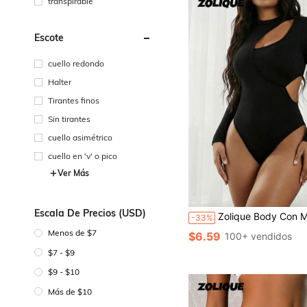
transpirable
Escote
cuello redondo
Halter
Tirantes finos
Sin tirantes
cuello asimétrico
cuello en 'v' o pico
Ver Más
Escala De Precios (USD)
Zolique Body Con Mangas Largas Y Huecos E
-33%
Menos de $7
$6.59
100+ vendidos
$7 - $9
$9 - $10
Más de $10