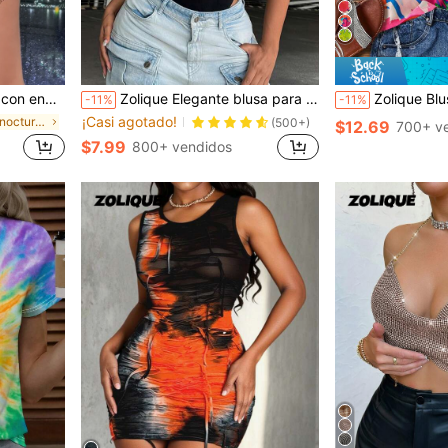
a en contraste
Zolique Elegante blusa para mujer sin mangas y tejida con malla en unicolor y detalles calados
Zolique Blusa casual de mujer con
-11%
-11%
¡Casi agotado!
en Salida nocturna Leggings de mujer
(500+)
$12.69
700+ v
$7.99
800+ vendidos