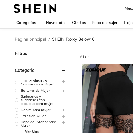
V
Categorías
Novedades
Ofertas
Ropa de mujer
Traje
Página principal
SHEIN Foxxy Below10
/
Filtros
Más
Categoría
Tops & Blusas &
Camisetas de Mujer
Bottoms de Mujer
Sudaderas y
sudaderas con
capucha para mujer
Denim para mujer
Trajes de Mujer
Ropa de Exterior para
Mujer
Ver Más