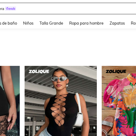
estidos Elegantes Para Fiesta De Gala
s de baño
Niños
Talla Grande
Ropa para hombre
Zapatos
Ro