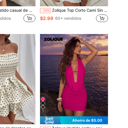
 de unicolor, acanalado y ajustado sin mangas
Zolique Top Corto Cami Sin Espalda
-39%
$2.99
didos
60+ vendidos
12
Ahorro de $5.00