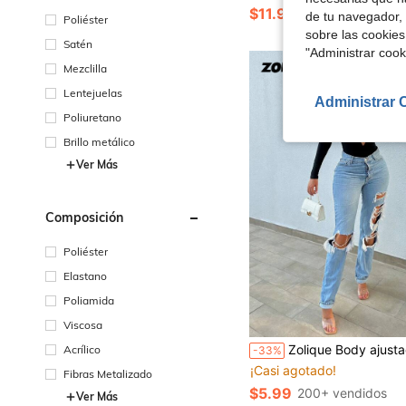
$11.91
200+ vendidos
de tu navegador, 
Poliéster
sobre las cookies
Satén
"Administrar coo
Mezclilla
Lentejuelas
Administrar 
Poliuretano
Brillo metálico
Ver Más
Composición
Poliéster
Elastano
Poliamida
Viscosa
Zolique Body ajustado de cuel
Acrílico
-33%
¡Casi agotado!
Fibras Metalizado
$5.99
200+ vendidos
Ver Más