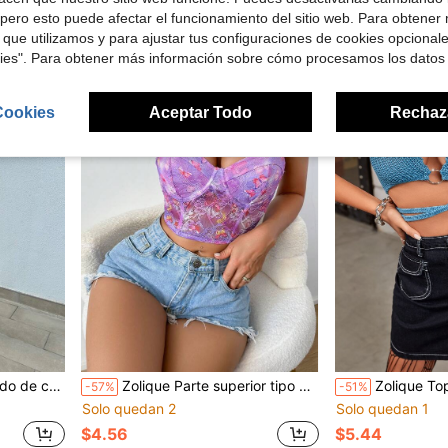
$9.75
600+ vendidos
$4.78
100+ ven
pero esto puede afectar el funcionamiento del sitio web. Para obtener
con cupón
 que utilizamos y para ajustar tus configuraciones de cookies opcional
kies". Para obtener más información sobre cómo procesamos los datos
Cookies
Aceptar Todo
Rechaz
lo profundo
Zolique Parte superior tipo camiseta sin mangas de mujer con estampado de mariposas y encaje para el verano
Zolique Top de punto con aro 
-57%
-51%
Solo quedan 2
Solo quedan 1
$4.56
$5.44