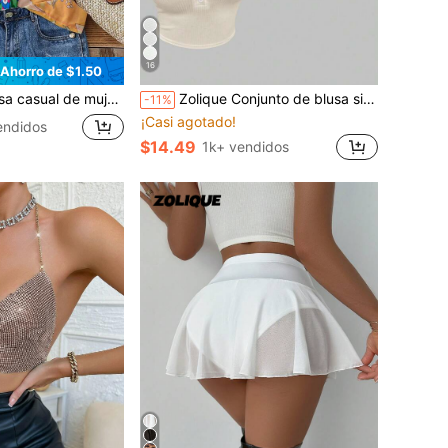
16
Ahorro de $1.50
 estampado integral con mangas cortas y abotonada
Zolique Conjunto de blusa sin mangas de botones de verano para mujer con abertura en el dobladillo, disponible en varios colores
-11%
¡Casi agotado!
endidos
$14.49
1k+ vendidos