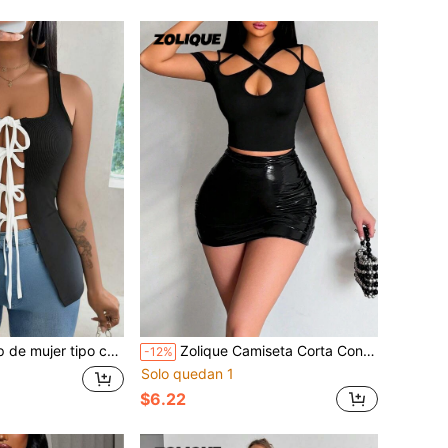
a diseño sexy, cuello cuadrado, bloques de color, tirantes y abertura lateral, corte ceñido
Zolique Camiseta Corta Con Diseño De Hueco En Color Sólido
-12%
Solo quedan 1
$6.22