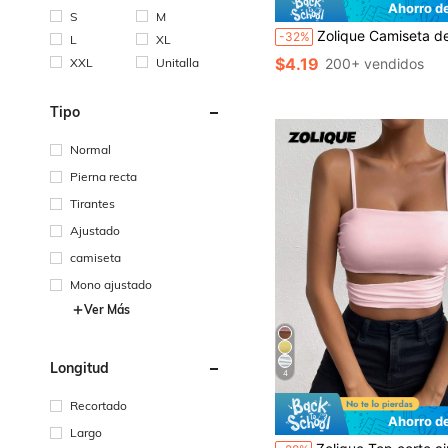
Ahorro d
S
M
Zolique Camiseta de mujer de manga corta de cuello redondo metálica de colores múltiples, 
-32%
L
XL
$4.19
XXL
Unitalla
200+ vendidos
Tipo
Normal
Pierna recta
Tirantes
Ajustado
camiseta
Mono ajustado
Ver Más
Longitud
4
Recortado
Ahorro d
Largo