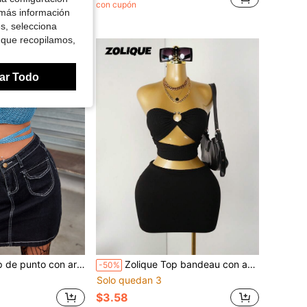
con cupón
didos
 más información
es, selecciona
 que recopilamos,
ar Todo
O delantero de espalda abierta con nudo halter
Zolique Top bandeau con aro O con abertura delantera
-50%
Solo quedan 3
$3.58