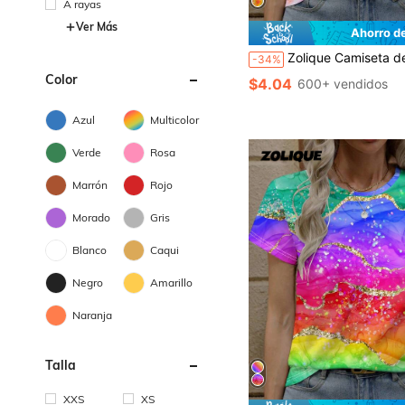
A rayas
Ver Más
Ahorro d
Zolique Camiseta de manga corta y cuello redondo casual con efecto tie-dye para mujer, top
-34%
Color
$4.04
600+ vendidos
Azul
Multicolor
Verde
Rosa
Marrón
Rojo
Morado
Gris
Blanco
Caqui
Negro
Amarillo
Naranja
Talla
XXS
XS