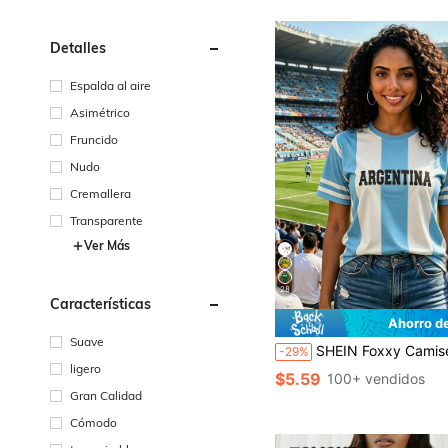
Detalles
Espalda al aire
Asimétrico
Fruncido
Nudo
Cremallera
Transparente
Ver Más
28
Características
Ahorro d
Suave
SHEIN Foxxy Camiseta de manga corta a rayas azules & blancas para mujer, ajuste ceñido, cómoda, jersey de fan pa
-29%
ligero
$5.59
100+ vendidos
Gran Calidad
Cómodo