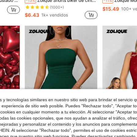
 con diseño calado
Zolique Shorts biker de cintura ancha unicolor
Zolique Mono sin tirantes con volantes y laz
-13%
-11%
(1000+)
¡Casi agotado!
¡Casi agotado!
$15.49
100+ v
(1000+)
(1000+)
$6.43
1k+ vendidos
¡Casi agotado!
(1000+)
 y tecnologías similares en nuestro sitio web para brindar el servicio qu
r experiencia de sitio web posible. Puedes "Rechazar todo", "Aceptar t
 cookies en cualquier momento a tu elección. Al seleccionar "Aceptar to
11
8
das las cookies opcionales, que nos ayudan a analizar el tráfico, ofre
e $4.88
ejoradas y personalizar el contenido y los anuncios para complementa
ura alta en el bajo, sexy
Zolique Mono ajustado sin tirantes de unicolor con plisado y volantes
Zolique Body de mujer de moda c
-29%
-51%
EIN. Al seleccionar "Rechazar todo", permites el uso de cookies estri
¡Casi agotado!
(1000+)
acen que nuestro sitio web funcione. Puedes desactivarlas cambiando 