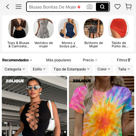
Conjunto De Dos Piezas Mujer
Traje De Baño Mujer
Vestidos De Mujer
Vestidos Elegantes De Mujer
Tops & Blusas
Vestidos de
Monos y
Bottoms de
Tejido de
& Camisetas
mujer
bodys para
Mujer
Punto de
de Mujer
mujer
Mujer
Recomendados
Más populares
Precio
Filtros
Categoría
Estilo
Tipo de Estampado
Color
Talla