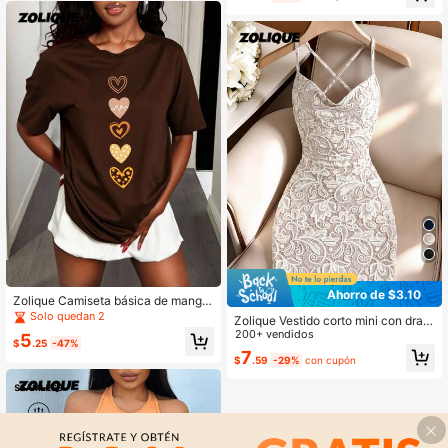
y
Ahorro de $3.10
Zolique Camiseta básica de manga
caída con estampado de corazón, c
Solo quedan 2
Zolique Vestido corto mini con drap
orte holgado, para mujer
eado y diseño cruzado para mujer
200+ vendidos
5
$
.25
-47%
7
$
.59
-29%
con cupón