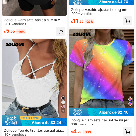
Ahorro de $4.76
Zolique Vestido ajustado elegante s
in mangas con cuello en V fruncido
200+ vendidos
de unicolor
11
Zolique Camiseta básica suelta y h
$
.83
-29%
olgada con cuello caído y estampa
50+ vendidos
do gráfico para mujer
5
$
.00
-49%
6
Ahorro de $2.40
Zolique Camiseta casual de mujer d
Ahorro de $3.24
e manga corta con cuello redondo y
100+ vendidos
efecto ombré de colores del arcoíri
4
Zolique Top de tirantes casual ajust
$
.79
-33%
s, top holgado para primavera y ver
ado con costillas, decorado con rhi
90+ vendidos