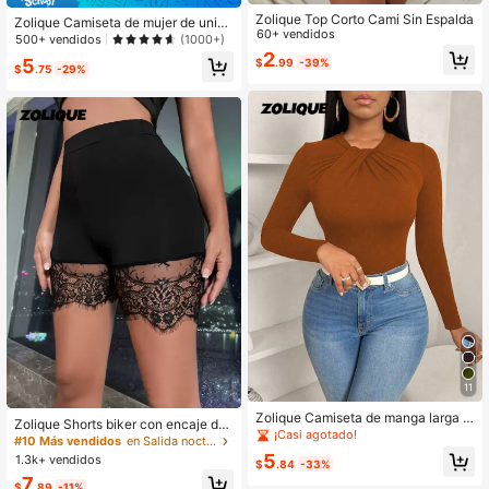
Zolique Top Corto Cami Sin Espalda
Zolique Camiseta de mujer de unico
60+ vendidos
lor, cuello redondo minimalista, de
500+ vendidos
(1000+)
manga corta y larga
2
5
$
.99
-39%
$
.75
-29%
11
Zolique Camiseta de manga larga d
Zolique Shorts biker con encaje de
e unicolor con cuello de lazo, ajuste
¡Casi agotado!
pestaña en contraste
#10 Más vendidos
en Salida nocturna Leggings de mujer
ceñido y volantes en el bajo, elegan
5
1.3k+ vendidos
te y casual, para otoño
$
.84
-33%
7
$
.89
-11%