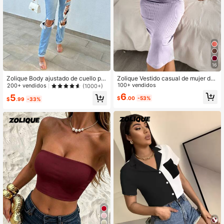
16
Zolique Body ajustado de cuello pro
Zolique Vestido casual de mujer de
fundo
unicolor, acanalado y ajustado sin
100+ vendidos
200+ vendidos
(1000+)
mangas
6
5
$
.00
-53%
$
.99
-33%