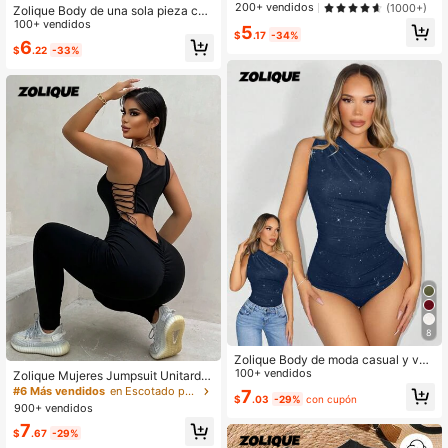
a corta y corte slim con estampado
200+ vendidos
(1000+)
Zolique Body de una sola pieza con
de la letra "M"
escote en V profundo y sin mangas,
100+ vendidos
5
$
.17
-34%
para el verano
6
$
.22
-33%
8
Zolique Body de moda casual y ver
sátil para mujer
100+ vendidos
Zolique Mujeres Jumpsuit Unitard C
on Diseño De Entrecruzamiento Hu
#6 Más vendidos
en Escotado por detrás Unitards para mujer
7
$
.03
-29%
con cupón
eco Y Correas De Atar
900+ vendidos
7
$
.67
-29%