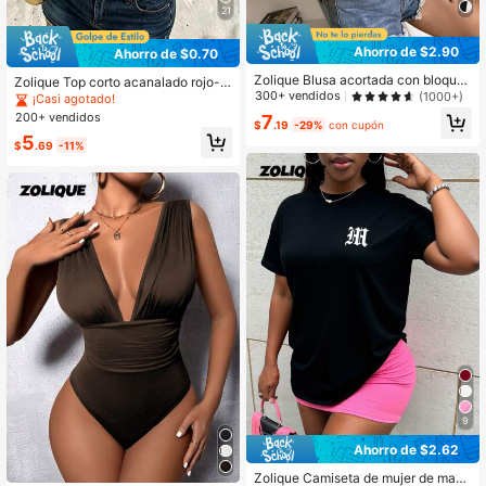
21
Ahorro de $2.90
Ahorro de $0.70
Zolique Blusa acortada con bloques
Zolique Top corto acanalado rojo-m
de color y bolsillo parche, top de ma
300+ vendidos
(1000+)
arrón, top básico, top para salir, top
¡Casi agotado!
nga corta
para cita nocturna, top de club para
200+ vendidos
7
$
.19
-29%
con cupón
mujer, ropa urbana, top para concier
5
to, top para baile de graduación
$
.69
-11%
9
Ahorro de $2.62
Zolique Camiseta de mujer de mang