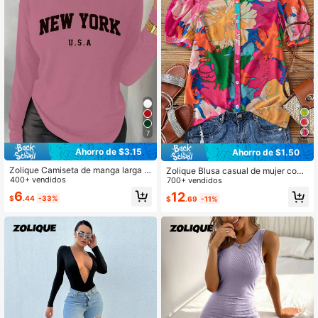
7
Ahorro de $3.15
Ahorro de $1.50
Zolique Camiseta de manga larga c
Zolique Blusa casual de mujer con
ómoda y casual con estampado grá
400+ vendidos
estampado integral con mangas cor
700+ vendidos
fico "New York", adecuada para uso
tas y abotonada
6
12
$
.44
-33%
$
.69
-11%
diario y ropa de estar en casa