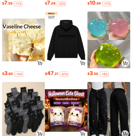
7
7
10
$
.59
$
.06
$
.69
-11%
-22%
-17%
3
47
3
$
.60
$
.21
$
.50
-10%
-61%
-19%