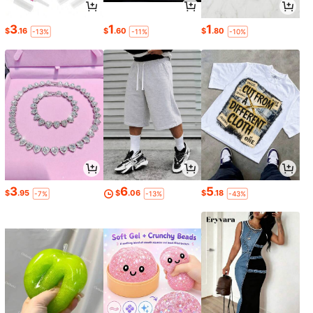
3
1
1
$
.16
$
.60
$
.80
-13%
-11%
-10%
3
6
5
$
.95
$
.06
$
.18
-7%
-13%
-43%