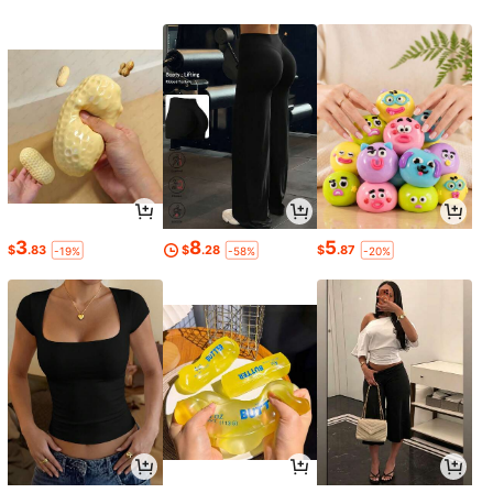
3
8
5
$
.83
$
.28
$
.87
-19%
-58%
-20%