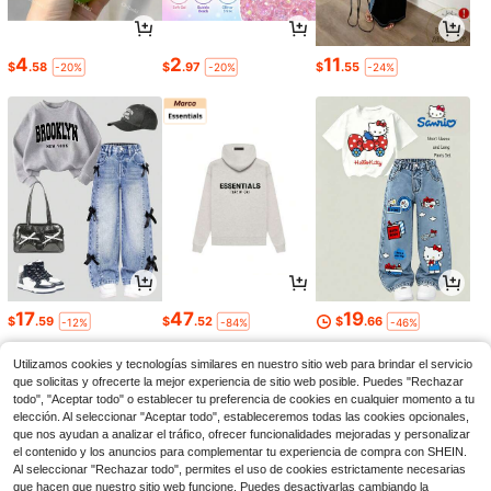
4
2
11
$
.58
$
.97
$
.55
-20%
-20%
-24%
17
47
19
$
.59
$
.52
$
.66
-12%
-84%
-46%
Utilizamos cookies y tecnologías similares en nuestro sitio web para brindar el servicio
que solicitas y ofrecerte la mejor experiencia de sitio web posible. Puedes "Rechazar
todo", "Aceptar todo" o establecer tu preferencia de cookies en cualquier momento a tu
elección. Al seleccionar "Aceptar todo", estableceremos todas las cookies opcionales,
que nos ayudan a analizar el tráfico, ofrecer funcionalidades mejoradas y personalizar
el contenido y los anuncios para complementar tu experiencia de compra con SHEIN.
Al seleccionar "Rechazar todo", permites el uso de cookies estrictamente necesarias
que hacen que nuestro sitio web funcione. Puedes desactivarlas cambiando la