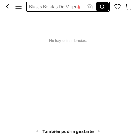
Blusas Bonitas De Mujer
Conjunto De Dos Piezas Mujer
Traje De Baño Mujer
Vestidos De Mujer
No hay coincidencias.
Vestidos Elegantes De Mujer
También podría gustarte