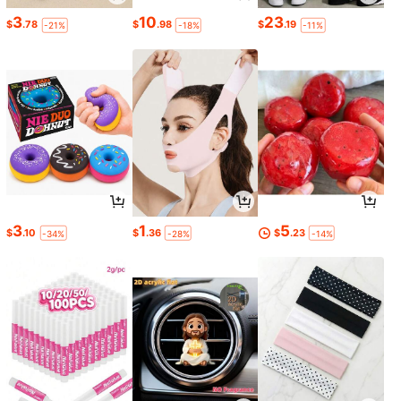
3
10
23
$
.78
$
.98
$
.19
-21%
-18%
-11%
3
1
5
$
.10
$
.36
$
.23
-34%
-28%
-14%