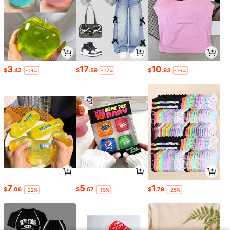
3
17
10
$
.42
$
.59
$
.93
-19%
-12%
-16%
7
5
1
$
.06
$
.67
$
.79
-22%
-19%
-25%