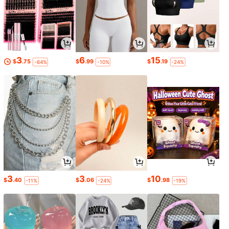
3
6
15
$
.75
$
.99
$
.19
-64%
-10%
-24%
3
3
10
$
.40
$
.06
$
.98
-11%
-24%
-19%