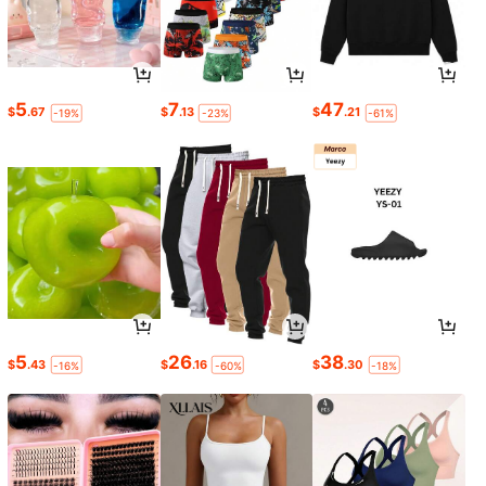
5
7
47
$
.67
$
.13
$
.21
-19%
-23%
-61%
5
26
38
$
.43
$
.16
$
.30
-16%
-60%
-18%