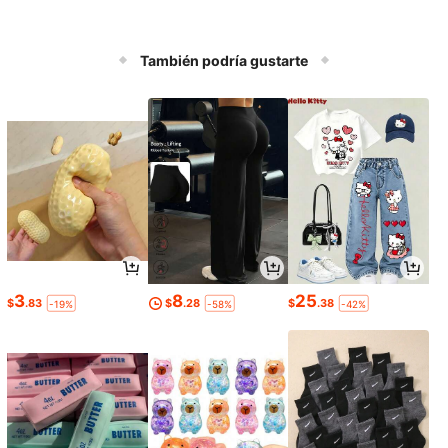
También podría gustarte
3
8
25
$
.83
$
.28
$
.38
-19%
-58%
-42%