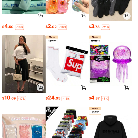
4
2
3
$
.50
$
.02
$
.78
-18%
-16%
-21%
10
24
4
$
.69
$
.05
$
.37
-17%
-11%
-5%