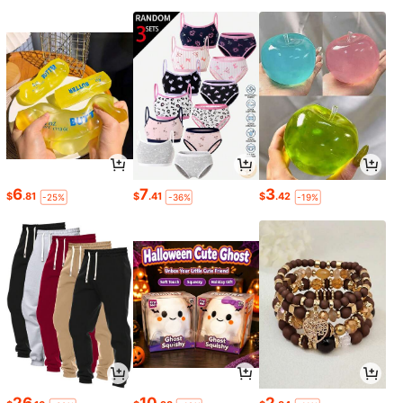
6
7
3
$
.81
$
.41
$
.42
-25%
-36%
-19%