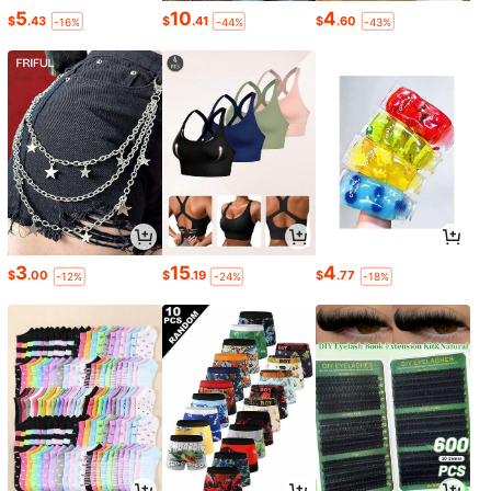
5
10
4
$
.43
$
.41
$
.60
-16%
-44%
-43%
3
15
4
$
.00
$
.19
$
.77
-12%
-24%
-18%