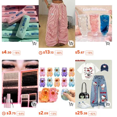
4
13
5
$
.50
$
.13
$
.67
-18%
-48%
-19%
3
2
25
$
.75
$
.09
$
.38
-64%
-13%
-42%