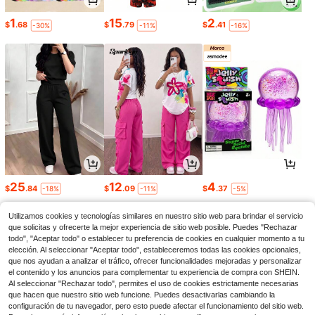
1
15
2
$
.68
$
.79
$
.41
-30%
-11%
-16%
25
12
4
$
.84
$
.09
$
.37
-18%
-11%
-5%
Utilizamos cookies y tecnologías similares en nuestro sitio web para brindar el servicio
que solicitas y ofrecerte la mejor experiencia de sitio web posible. Puedes "Rechazar
todo", "Aceptar todo" o establecer tu preferencia de cookies en cualquier momento a tu
elección. Al seleccionar "Aceptar todo", estableceremos todas las cookies opcionales,
que nos ayudan a analizar el tráfico, ofrecer funcionalidades mejoradas y personalizar
el contenido y los anuncios para complementar tu experiencia de compra con SHEIN.
Al seleccionar "Rechazar todo", permites el uso de cookies estrictamente necesarias
que hacen que nuestro sitio web funcione. Puedes desactivarlas cambiando la
configuración de tu navegador, pero esto puede afectar el funcionamiento del sitio web.