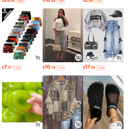
26
10
2
$
.16
$
.98
$
.84
-60%
-19%
-11%
7
10
17
$
.37
$
.78
$
.59
-21%
-17%
-12%