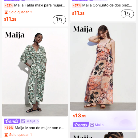
Maija Falda maxi para mujer con pliegues, nudo retorcido y dobladillo de raja alta
Maija Conjunto de dos piezas de tejido transparente con diseño hueco para mujer, ideal para vacaciones
-52%
-57%
11
Solo quedan 2
$
.28
11
$
.28
13
$
.95
Maija
Maija
Maija Mono de mujer con estampado de paisley y estilo tipo murciélago, de estilo fluido para vacaciones
-39%
Solo quedan 1