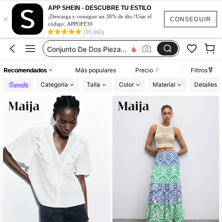
Vestidos De Mujer Casual
APP SHEIN - DESCUBRE TU ESTILO
×
Vestidos Elegantes De Mujer
¡Descarga y consigue un 30% de dto.!Usar el
CONSEGUIR
código: APPOFF30
Blusas Bonitas De Mujer
(95,960)
Conjunto De Dos Piezas Mujer
Squishies
Recomendados
Más populares
Precio
Filtros
Vestidos De Mujer Casual
Categoría
Talla
Color
Material
Detalles
Vestidos Elegantes De Mujer