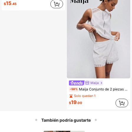
15
$
.45
Maija
Maija Conjunto de 2 piezas de top sin mangas con inserción de encaje y shorts de unicolor para mujer
-58%
Solo quedan 1
19
$
.00
También podría gustarte