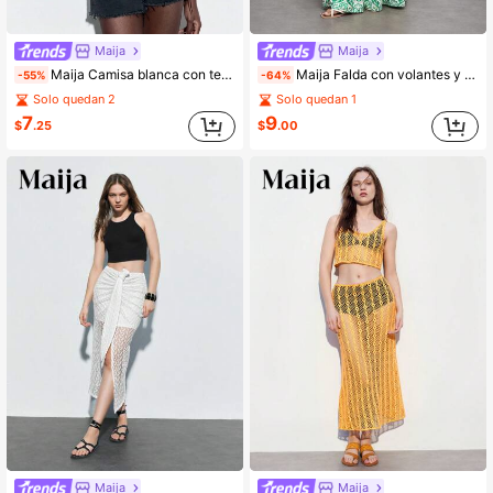
Maija
Maija
Maija Camisa blanca con textura de unicolor y ribete de volantes para mujer para vacaciones y uso informal, verano
Maija Falda con volantes y estampado floral de varios niveles, adecuada para el verano
-55%
-64%
Solo quedan 2
Solo quedan 1
7
9
$
.25
$
.00
Maija
Maija