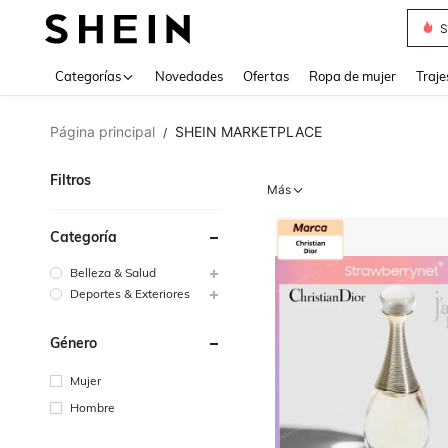
Muse
Categorías
Novedades
Ofertas
Ropa de mujer
Traje
Página principal
SHEIN MARKETPLACE
/
Filtros
Más
Categoría
Belleza & Salud
Deportes & Exteriores
Género
Mujer
Hombre