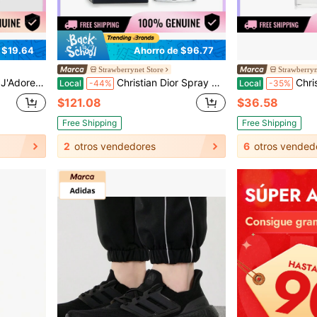
 $19.64
Ahorro de $96.77
Strawberrynet Store
Strawberryn
Parfum 5ml/0.17oz
Christian Dior Spray De Eau De Toilette De 60 Ml / 2 Oz De Christian
Christi
Local
-44%
Local
-35%
$121.08
$36.58
Free Shipping
Free Shipping
2
otros vendedores
6
otros vended