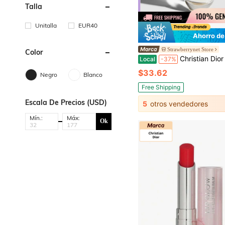
Talla
Unitalla
EUR40
Ahorro de
Strawberrynet Store
Color
Christian Dior J'Adore Eau De 
Local
-37%
$33.62
Negro
Blanco
Free Shipping
Escala De Precios (USD)
5
otros vendedores
Mín.:
Máx:
Ok