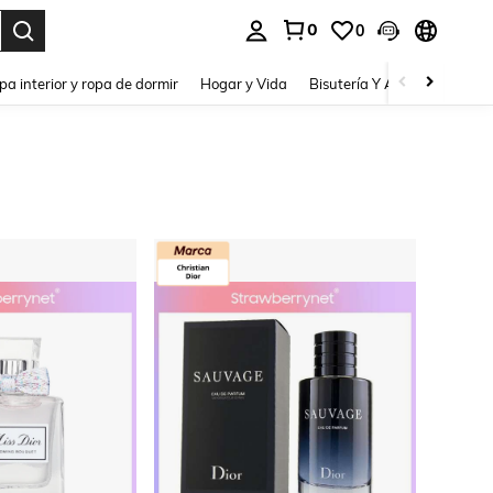
0
0
pa interior y ropa de dormir
Hogar y Vida
Bisutería Y Accesorios
Be