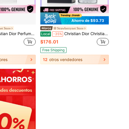
Ahorro de $93.73
et Store
Strawberrynet Store
an Dior Perfume y Fragancias
Christian Dior Christian Eau De Parfum Spray 100 Ml/3,3 Oz
Local
-35%
$176.01
Free Shipping
ores
12
otros vendedores