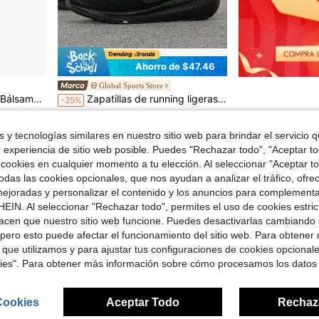
Ahorro de $47.46
Global Sports Store
n Adt - #015 Cherry 3.2 G/0.11 Oz
Zapatillas de running ligeras y transpirables ULTRABOOST de Adidas, nueva llegada de primavera 2026 GZ5159, unisex
-25%
$144.91
 y tecnologías similares en nuestro sitio web para brindar el servicio qu
13
otros vendedores
r experiencia de sitio web posible. Puedes "Rechazar todo", "Aceptar t
 cookies en cualquier momento a tu elección. Al seleccionar "Aceptar to
das las cookies opcionales, que nos ayudan a analizar el tráfico, ofre
1
Total de 1 páginas
ejoradas y personalizar el contenido y los anuncios para complementa
EIN. Al seleccionar "Rechazar todo", permites el uso de cookies estri
acen que nuestro sitio web funcione. Puedes desactivarlas cambiando 
pero esto puede afectar el funcionamiento del sitio web. Para obtener
 que utilizamos y para ajustar tus configuraciones de cookies opcional
kies". Para obtener más información sobre cómo procesamos los datos
Cookies
Aceptar Todo
Rechaz