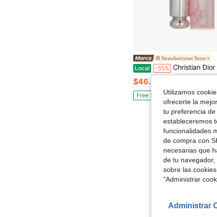
Strawberrynet Store
Christian Dior Bálsamo Labial Reavivante Lip Glow De Christia
Local
-55%
$46.83
Utilizamos cookies
Free Shipping
ofrecerte la mejo
tu preferencia de
estableceremos to
funcionalidades m
de compra con SH
necesarias que h
de tu navegador, 
sobre las cookies
"Administrar coo
Administrar 