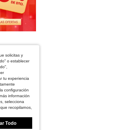
e solicitas y
odo" o establecer
do",
cer
r tu experiencia
ctamente
la configuración
 más información
es, selecciona
 que recopilamos,
ar Todo