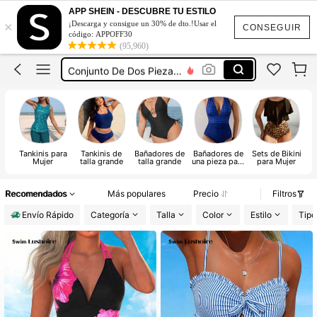
Vestidos Elegantes Para Fiesta De Gala
APP SHEIN - DESCUBRE TU ESTILO
×
¡Descarga y consigue un 30% de dto.!Usar el
Vestidos Elegantes De Mujer
CONSEGUIR
código: APPOFF30
(95,960)
Blusas Bonitas De Mujer
Conjunto De Dos Piezas Mujer
Traje De Baño Mujer
Vestidos Elegantes Para Fiesta De Gala
Vestidos Elegantes De Mujer
Tankinis para
Tankinis de
Bañadores de
Bañadores de
Sets de Bikini
Bi
Mujer
talla grande
talla grande
una pieza para
para Mujer
Mujer
Recomendados
Más populares
Precio
Filtros
Envío Rápido
Categoría
Talla
Color
Estilo
Tipo