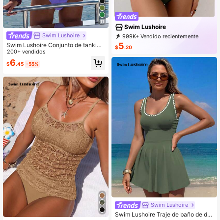
11
Swim Lushoire
Swim Lushoire
999K+ Vendido recientemente
999K+ Recompra
5
Swim Lushoire Conjunto de tankini
$
.20
315K Suscripción
de 2 piezas para mujer con decorac
200+ vendidos
ión de hebilla en forma de U y tirant
6
$
.45
-55%
es finos con diseño calado, para ver
ano
Swim Lushoire
Swim Lushoire Traje de baño de do