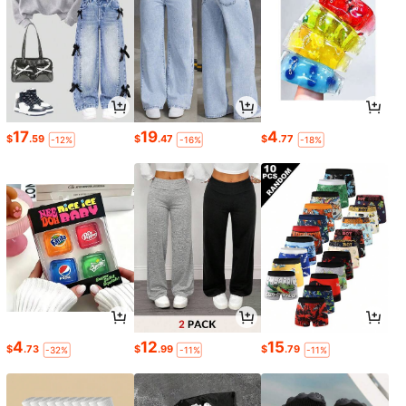
17
19
4
$
.59
$
.47
$
.77
-12%
-16%
-18%
4
12
15
$
.73
$
.99
$
.79
-32%
-11%
-11%