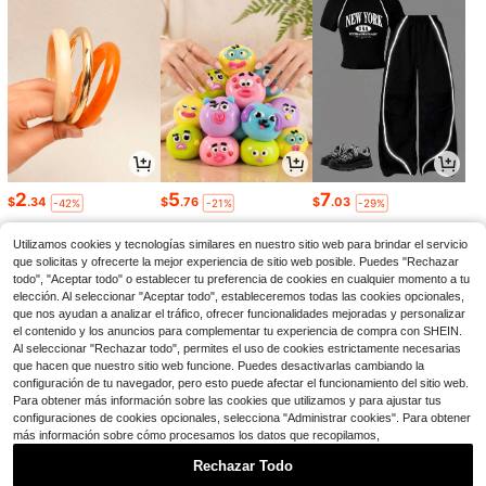
2
5
7
$
.34
$
.76
$
.03
-42%
-21%
-29%
Utilizamos cookies y tecnologías similares en nuestro sitio web para brindar el servicio
que solicitas y ofrecerte la mejor experiencia de sitio web posible. Puedes "Rechazar
todo", "Aceptar todo" o establecer tu preferencia de cookies en cualquier momento a tu
elección. Al seleccionar "Aceptar todo", estableceremos todas las cookies opcionales,
que nos ayudan a analizar el tráfico, ofrecer funcionalidades mejoradas y personalizar
el contenido y los anuncios para complementar tu experiencia de compra con SHEIN.
Al seleccionar "Rechazar todo", permites el uso de cookies estrictamente necesarias
que hacen que nuestro sitio web funcione. Puedes desactivarlas cambiando la
configuración de tu navegador, pero esto puede afectar el funcionamiento del sitio web.
Para obtener más información sobre las cookies que utilizamos y para ajustar tus
configuraciones de cookies opcionales, selecciona "Administrar cookies". Para obtener
más información sobre cómo procesamos los datos que recopilamos,
1
44
5
$
.68
$
.88
$
.61
-30%
-54%
-8%
Rechazar Todo