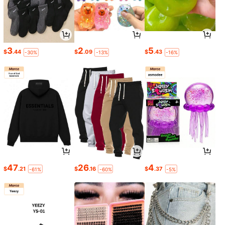
3
2
5
$
.44
$
.09
$
.43
-30%
-13%
-16%
47
26
4
$
.21
$
.16
$
.37
-61%
-60%
-5%