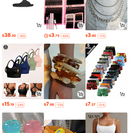
38
3
3
$
.30
$
.75
$
.40
-18%
-64%
-11%
15
7
7
$
.19
$
.66
$
.37
-24%
-13%
-21%