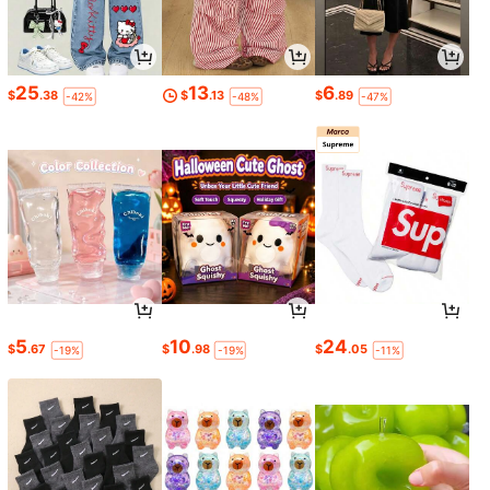
25
13
6
$
.38
$
.13
$
.89
-42%
-48%
-47%
5
10
24
$
.67
$
.98
$
.05
-19%
-19%
-11%