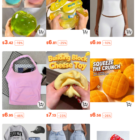
3
6
6
$
.42
$
.81
$
.99
-19%
-25%
-10%
6
7
6
$
.95
$
.13
$
.56
-46%
-23%
-26%