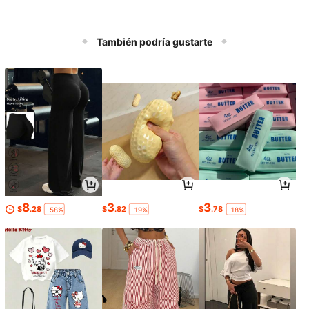
También podría gustarte
8
3
3
$
.28
$
.82
$
.78
-58%
-19%
-18%