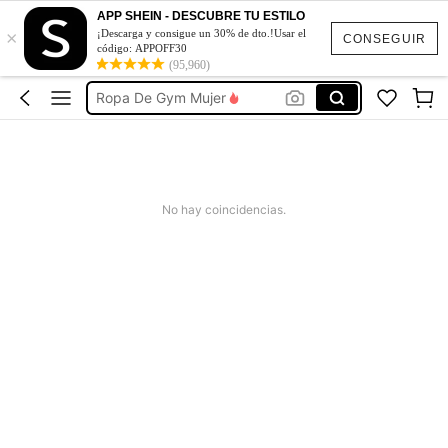
Glowmode Ropa Deportiva
APP SHEIN - DESCUBRE TU ESTILO
×
¡Descarga y consigue un 30% de dto.!Usar el
Glowmode
CONSEGUIR
código: APPOFF30
(95,960)
Ropa De Gym Mujer
Leggings De Mujer
Musera Sport
Glowmode Ropa Deportiva
Glowmode
No hay coincidencias.