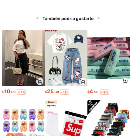
También podría gustarte
10
25
4
$
.69
$
.38
$
.50
-17%
-42%
-18%