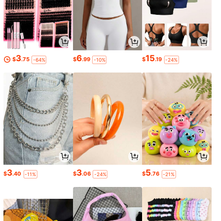
3
6
15
$
.75
$
.99
$
.19
-64%
-10%
-24%
3
3
5
$
.40
$
.06
$
.76
-11%
-24%
-21%