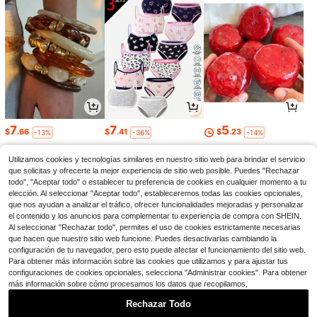
7
7
5
$
.66
$
.41
$
.23
-13%
-36%
-14%
Utilizamos cookies y tecnologías similares en nuestro sitio web para brindar el servicio
que solicitas y ofrecerte la mejor experiencia de sitio web posible. Puedes "Rechazar
todo", "Aceptar todo" o establecer tu preferencia de cookies en cualquier momento a tu
elección. Al seleccionar "Aceptar todo", estableceremos todas las cookies opcionales,
que nos ayudan a analizar el tráfico, ofrecer funcionalidades mejoradas y personalizar
el contenido y los anuncios para complementar tu experiencia de compra con SHEIN.
Al seleccionar "Rechazar todo", permites el uso de cookies estrictamente necesarias
que hacen que nuestro sitio web funcione. Puedes desactivarlas cambiando la
configuración de tu navegador, pero esto puede afectar el funcionamiento del sitio web.
Para obtener más información sobre las cookies que utilizamos y para ajustar tus
configuraciones de cookies opcionales, selecciona "Administrar cookies". Para obtener
más información sobre cómo procesamos los datos que recopilamos,
28
3
10
$
.00
$
.16
$
.55
-72%
-13%
-29%
Rechazar Todo