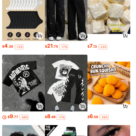
4
21
7
$
.30
$
.75
$
.13
-12%
-17%
-23%
9
8
6
$
.77
$
.49
$
.56
-56%
-11%
-26%