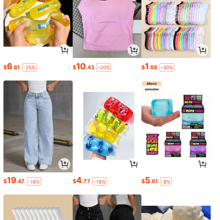
6
10
1
$
.81
$
.43
$
.68
-25%
-20%
-30%
19
4
5
$
.47
$
.77
$
.61
-16%
-18%
-8%