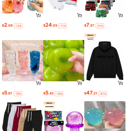
2
24
7
$
.09
$
.05
$
.37
-13%
-11%
-21%
5
5
47
$
.67
$
.43
$
.21
-19%
-16%
-61%