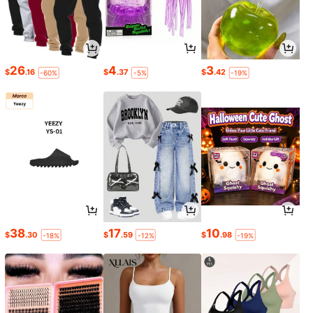
26
4
3
$
.16
$
.37
$
.42
-60%
-5%
-19%
38
17
10
$
.30
$
.59
$
.98
-18%
-12%
-19%