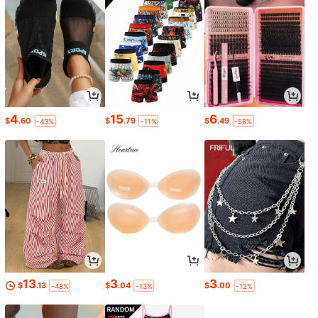
4
15
6
$
.60
$
.79
$
.49
-43%
-11%
-58%
13
3
3
$
.13
$
.04
$
.00
-48%
-13%
-12%