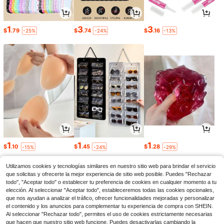
1
3
3
$
.79
$
.74
$
.16
-25%
-24%
-13%
1
1
1
$
.10
$
.45
$
.28
-15%
-24%
-29%
Utilizamos cookies y tecnologías similares en nuestro sitio web para brindar el servicio
que solicitas y ofrecerte la mejor experiencia de sitio web posible. Puedes "Rechazar
todo", "Aceptar todo" o establecer tu preferencia de cookies en cualquier momento a tu
elección. Al seleccionar "Aceptar todo", estableceremos todas las cookies opcionales,
que nos ayudan a analizar el tráfico, ofrecer funcionalidades mejoradas y personalizar
el contenido y los anuncios para complementar tu experiencia de compra con SHEIN.
Al seleccionar "Rechazar todo", permites el uso de cookies estrictamente necesarias
que hacen que nuestro sitio web funcione. Puedes desactivarlas cambiando la