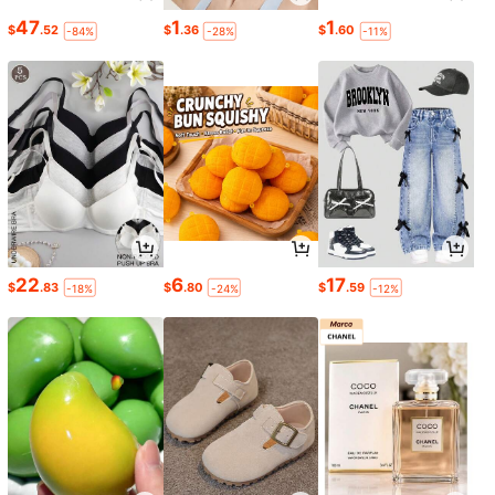
47
1
1
$
.52
$
.36
$
.60
-84%
-28%
-11%
22
6
17
$
.83
$
.80
$
.59
-18%
-24%
-12%