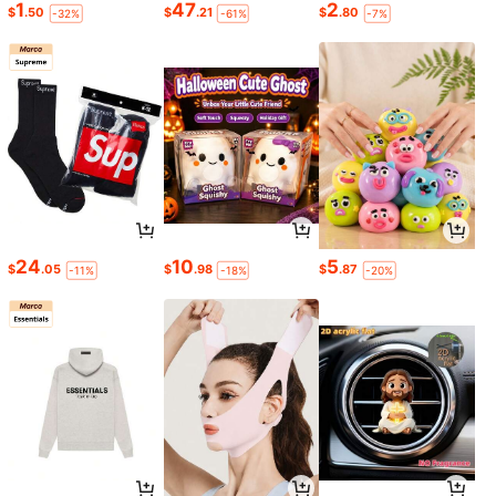
1
47
2
$
.50
$
.21
$
.80
-32%
-61%
-7%
24
10
5
$
.05
$
.98
$
.87
-11%
-18%
-20%