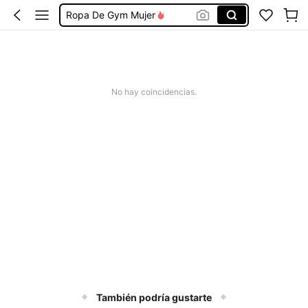
Leggings De Mujer
Musera Sport
Glowmode Ropa Deportiva
Glowmode
No hay coincidencias.
También podría gustarte