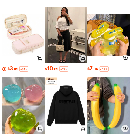
3
10
7
$
.89
$
.69
$
.06
-51%
-17%
-22%