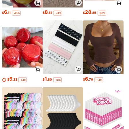
6
8
28
$
.11
$
.51
$
.85
-48%
-24%
-48%
5
1
6
$
.23
$
.80
$
.79
-14%
-10%
-24%