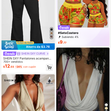
#SetsCostero
Subiendo 4%
9
$
.77
Ahorro de $3.76
SHEIN SXY CURVE
SHEIN SXY Pantalones acampanad
os de talle alto
700+ vendidos
12
$
.03
-24%
con cupón