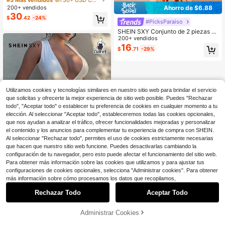
nga larga, camiseta sin mangas y p
200+ vendidos
Ahorro de $6.88
¡Casi agotado!
¡Casi agotado!
antalones, conjunto sexy para ir al t
30
#3 Más vendidos
en 30+ USD Conjuntos de trajes de talla grande
$
.42
-24%
rabajo y citas, ropa de otoño e invie
#PicksParaiso
¡Casi agotado!
rno color azul profundo para mujere
SHEIN SXY Conjunto de 2 piezas p
s
ara mujer talla grande con top tubo
200+ vendidos
de estampado integral y dobladillo
16
$
.71
-29%
asimétrico y pantalones de pierna a
ncha en color naranja
Utilizamos cookies y tecnologías similares en nuestro sitio web para brindar el servicio
que solicitas y ofrecerte la mejor experiencia de sitio web posible. Puedes "Rechazar
todo", "Aceptar todo" o establecer tu preferencia de cookies en cualquier momento a tu
elección. Al seleccionar "Aceptar todo", estableceremos todas las cookies opcionales,
que nos ayudan a analizar el tráfico, ofrecer funcionalidades mejoradas y personalizar
el contenido y los anuncios para complementar tu experiencia de compra con SHEIN.
Al seleccionar "Rechazar todo", permites el uso de cookies estrictamente necesarias
que hacen que nuestro sitio web funcione. Puedes desactivarlas cambiando la
configuración de tu navegador, pero esto puede afectar el funcionamiento del sitio web.
Para obtener más información sobre las cookies que utilizamos y para ajustar tus
configuraciones de cookies opcionales, selecciona "Administrar cookies". Para obtener
1
más información sobre cómo procesamos los datos que recopilamos,
0
SHEIN SXY CURVE
Rechazar Todo
Aceptar Todo
SHEIN SXY Vestido casual de fiesta
para mujer talla grande de unicolor
¡Casi agotado!
con escote en V profundo y plisado
18
Administrar Cookies
$
.29
-11%