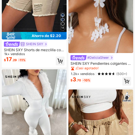
14
Ahorro de $2.20
SHEIN SXY
SHEIN SXY Shorts de mezclilla con
bolsillos, efecto desgastado, doblad
1k+ vendidos
#DeliciaSheer
illo deshilachado y cintura con cord
17
$
.29
-11%
ón para mujer
SHEIN SXY Pendientes colgantes c
on diseño de mariposa para uso diar
¡Casi agotado!
io
1.2k+ vendidos
(500+)
3
$
.70
-10%