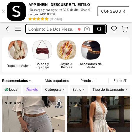
Vestidos Elegantes Para Fiesta De Gala
APP SHEIN - DESCUBRE TU ESTILO
×
¡Descarga y consigue un 30% de dto.!Usar el
Vestidos Elegantes De Mujer
CONSEGUIR
código: APPOFF30
(95,960)
Blusas Bonitas De Mujer
Conjunto De Dos Piezas Mujer
Traje De Baño Mujer
Vestidos Elegantes Para Fiesta De Gala
Vestidos Elegantes De Mujer
Bolsos y
Joyas &
Accesorios de
Ropa de Mujer
Equipaje
Relojes
Vestir
Recomendados
Más populares
Precio
Filtros
Local
Categoría
Estilo
Tipo de Estampado