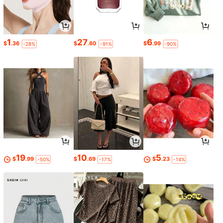
1
27
6
$
.36
$
.60
$
.99
-28%
-91%
-90%
19
10
5
$
.99
$
.69
$
.23
-50%
-17%
-14%