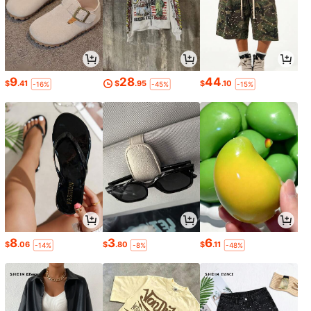
9
28
44
$
.41
$
.95
$
.10
-16%
-45%
-15%
8
3
6
$
.06
$
.80
$
.11
-14%
-8%
-48%