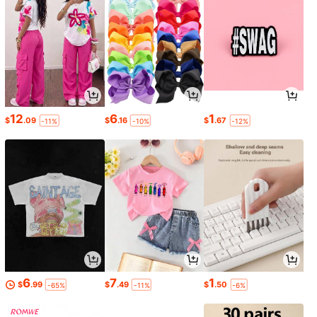
12
6
1
$
.09
$
.16
$
.67
-11%
-10%
-12%
6
7
1
$
.99
$
.49
$
.50
-65%
-11%
-6%