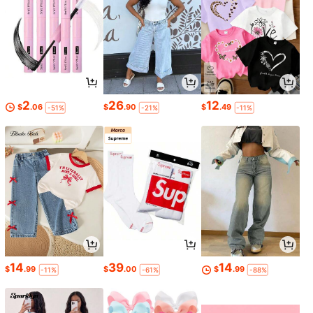
2
26
12
$
.06
$
.90
$
.49
-51%
-21%
-11%
14
39
14
$
.99
$
.00
$
.99
-11%
-61%
-88%