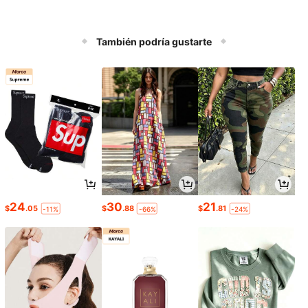
También podría gustarte
24
30
21
$
.05
$
.88
$
.81
-11%
-66%
-24%