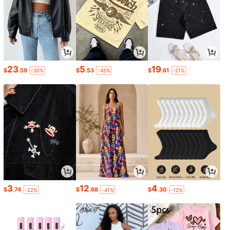
23
5
19
$
.59
$
.53
$
.61
-30%
-45%
-21%
3
12
4
$
.74
$
.68
$
.30
-22%
-41%
-12%