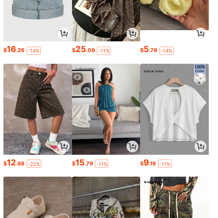
16
25
5
$
.26
$
.09
$
.76
-14%
-11%
-14%
12
15
9
$
.68
$
.79
$
.19
-22%
-11%
-11%