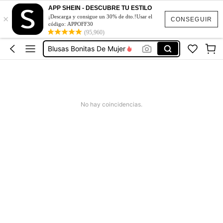
Vestidos De Mujer
APP SHEIN - DESCUBRE TU ESTILO
×
¡Descarga y consigue un 30% de dto.!Usar el
Vestidos Elegantes De Mujer
CONSEGUIR
código: APPOFF30
(95,960)
Blusas Bonitas De Mujer
Conjunto De Dos Piezas Mujer
Traje De Baño Mujer
Vestidos De Mujer
Vestidos Elegantes De Mujer
No hay coincidencias.