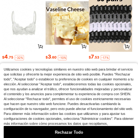
4
3
7
$
.75
$
.60
$
.53
-32%
-10%
-17%
Utilizamos cookies y tecnologías similares en nuestro sitio web para brindar el servicio
que solicitas y ofrecerte la mejor experiencia de sitio web posible. Puedes "Rechazar
todo", "Aceptar todo" o establecer tu preferencia de cookies en cualquier momento a tu
elección. Al seleccionar "Aceptar todo", estableceremos todas las cookies opcionales,
que nos ayudan a analizar el tráfico, ofrecer funcionalidades mejoradas y personalizar
el contenido y los anuncios para complementar tu experiencia de compra con SHEIN.
Al seleccionar "Rechazar todo", permites el uso de cookies estrictamente necesarias
que hacen que nuestro sitio web funcione. Puedes desactivarlas cambiando la
configuración de tu navegador, pero esto puede afectar el funcionamiento del sitio web.
Para obtener más información sobre las cookies que utilizamos y para ajustar tus
configuraciones de cookies opcionales, selecciona "Administrar cookies". Para obtener
más información sobre cómo procesamos los datos que recopilamos,
1
27
3
$
.36
$
.49
$
.40
-24%
-11%
-11%
Rechazar Todo