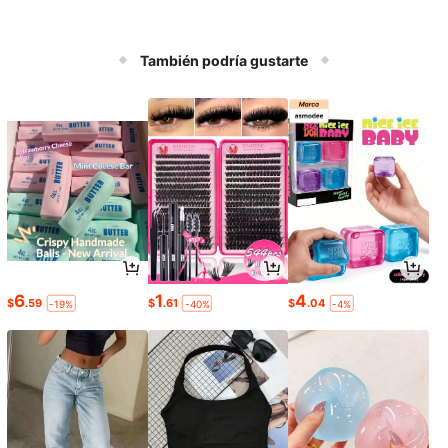
También podría gustarte
6
1
4
$
.59
$
.61
$
.04
-19%
-40%
-4%