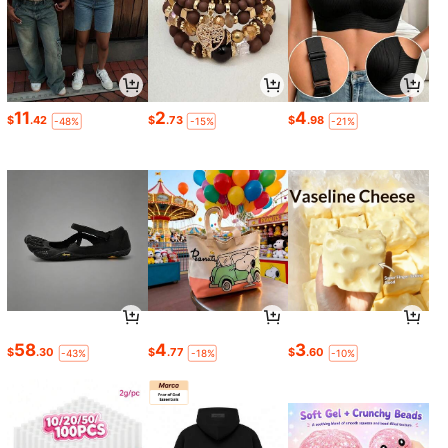
11
2
4
$
.42
$
.73
$
.98
-48%
-15%
-21%
58
4
3
$
.30
$
.77
$
.60
-43%
-18%
-10%