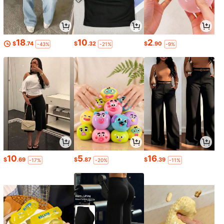
18
10
2
$
.74
$
.32
$
.90
-43%
-21%
-9%
10
5
16
$
.69
$
.87
$
.39
-17%
-20%
-11%