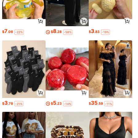
7
8
3
$
.06
$
.28
$
.83
-22%
-58%
-19%
3
5
35
$
.78
$
.23
$
.59
-21%
-14%
-11%