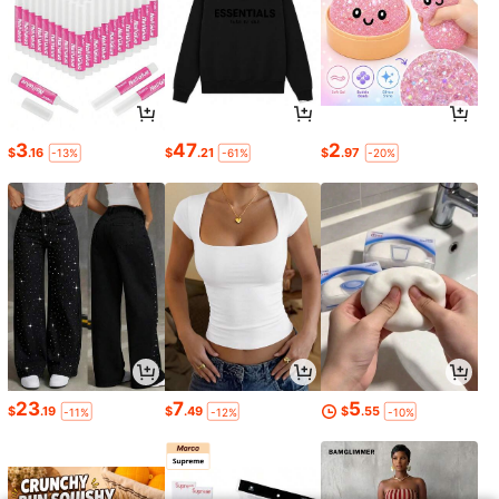
3
47
2
$
.16
$
.21
$
.97
-13%
-61%
-20%
23
7
5
$
.19
$
.49
$
.55
-11%
-12%
-10%