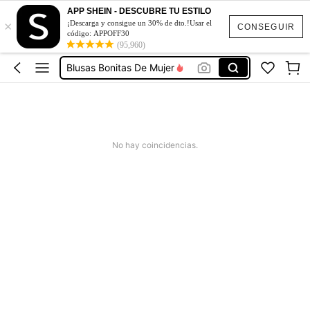
APP SHEIN - DESCUBRE TU ESTILO
×
Vestidos De Mujer
¡Descarga y consigue un 30% de dto.!Usar el
CONSEGUIR
código: APPOFF30
(95,960)
Vestidos Elegantes De Mujer
Blusas Bonitas De Mujer
Conjunto De Dos Piezas Mujer
Traje De Baño Mujer
Vestidos De Mujer
No hay coincidencias.
Vestidos Elegantes De Mujer