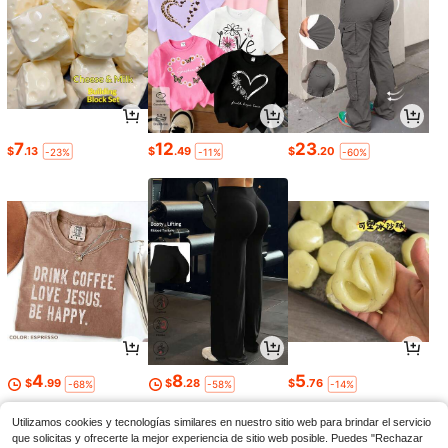
7
12
23
$
.13
$
.49
$
.20
-23%
-11%
-60%
4
8
5
$
.99
$
.28
$
.76
-68%
-58%
-14%
Utilizamos cookies y tecnologías similares en nuestro sitio web para brindar el servicio
que solicitas y ofrecerte la mejor experiencia de sitio web posible. Puedes "Rechazar