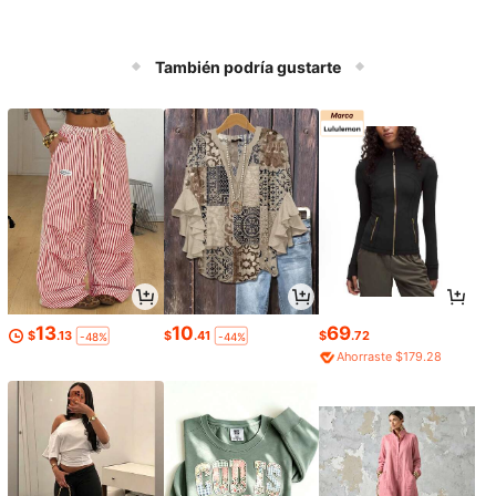
También podría gustarte
13
10
69
$
.13
$
.41
$
.72
-48%
-44%
Ahorraste $179.28