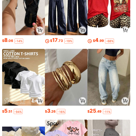
8
17
4
$
.06
$
.73
$
.99
-14%
-19%
-68%
5
3
25
$
.51
$
.26
$
.49
-94%
-16%
-11%