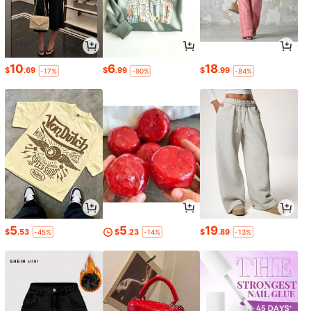
10
6
18
$
.69
$
.99
$
.99
-17%
-90%
-84%
5
5
19
$
.53
$
.23
$
.89
-45%
-14%
-13%