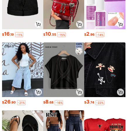
16
10
2
$
.19
$
.55
$
.96
-11%
-15%
-14%
26
8
3
$
.90
$
.68
$
.74
-21%
-16%
-22%