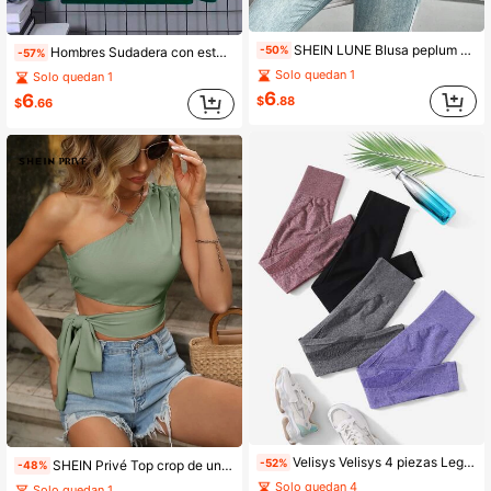
SHEIN LUNE Blusa peplum de lunares de cuello con cordón
-50%
Hombres Sudadera con estampado de Navidad con forro térmico para Navidad
-57%
Solo quedan 1
Solo quedan 1
6
6
$
.88
$
.66
Velisys Velisys 4 piezas Leggings de yoga Leggings de gimnasio con control de barriga con estiramiento alto inconsútil con agujeros perforados
-52%
SHEIN Privé Top crop de un hombro con cordón lateral
-48%
Solo quedan 4
Solo quedan 1