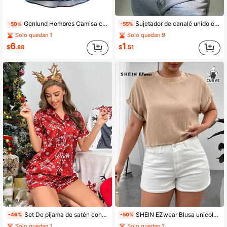
Genlund Hombres Camisa con estampado de pintura al óleo con botón
Sujetador de canalé unido en contraste
-50%
-55%
Solo quedan 1
Solo quedan 9
6
1
$
.88
$
.51
Set De pijama de satén con ribetes en contraste y estampado navideño
SHEIN EZwear Blusa unicolor de manga murciélago
-46%
-50%
Solo quedan 1
Solo quedan 1