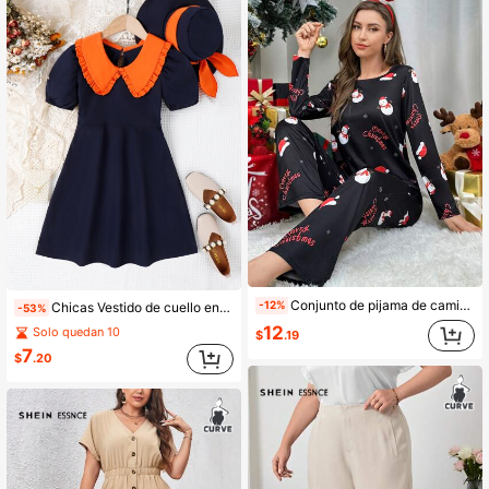
Conjunto de pijama de camiseta y pantalones con estampado navideño, ropa de otoño e invierno
-12%
Chicas Vestido de cuello en contraste ribete fruncido de manga farol
-53%
12
Solo quedan 10
$
.19
7
$
.20