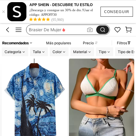
Fajas Moldeadoras Colombianas
APP SHEIN - DESCUBRE TU ESTILO
×
Pijamas Para Mujer
¡Descarga y consigue un 30% de dto.!Usar el
CONSEGUIR
código: APPOFF30
Lencería Para Mujer
(95,960)
Brasier De Mujer
Lencería Para Mujer Exótica
Recomendados
Más populares
Precio
Filtros
Fajas Moldeadoras Colombianas
Categoría
Talla
Color
Material
Tipo
Tipo de E
Pijamas Para Mujer