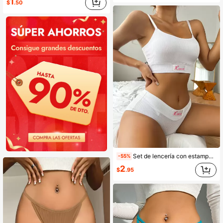
1
$
.50
Set de lencería con estampado de letra
-55%
2
$
.95