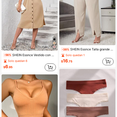
SHEIN Essnce Talla grande Pantalones bajo con abertura
-38%
SHEIN Essnce Vestido con botón delantero de manga murciélago
Solo quedan 1
-56%
16
Solo quedan 6
$
.75
6
$
.95