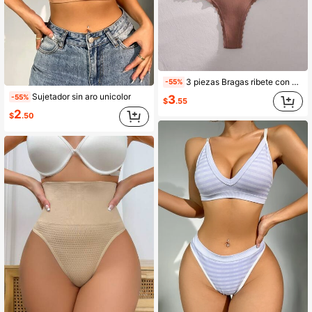
3 piezas Bragas ribete con encaje tejido de canalé
-55%
Sujetador sin aro unicolor
3
-55%
$
.55
2
$
.50