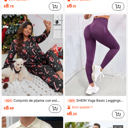
8
6
$
.78
$
.15
Conjunto de pijama con estampado navideño, ropa de otoño e invierno
SHEIN Yoga Basic Leggings deportivos inconsútil control de barriga
-53%
-52%
8
Solo quedan 1
$
.69
6
$
.25