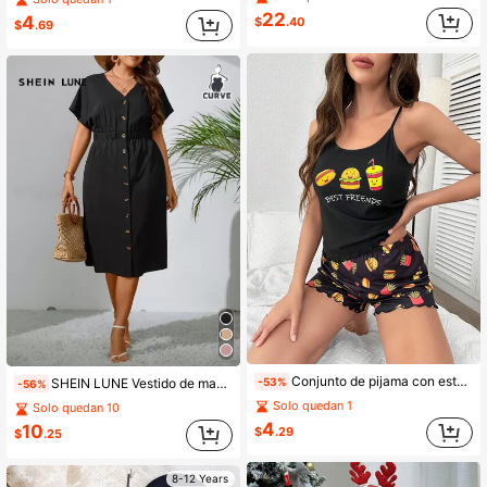
22
4
$
.40
$
.69
Conjunto de pijama con estampado de dibujos animados y letra
-53%
SHEIN LUNE Vestido de manga murciélago con botón delantero de cintura elástica
-56%
Solo quedan 1
Solo quedan 10
4
10
$
.29
$
.25
8-12 Years