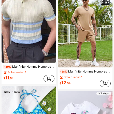
Manfinity Homme Hombres Top de punto con patrón de rayas de cuello polo
-49%
Manfinity Homme Hombres con cinta en contraste Camiseta & de cintura con cordón Shorts
-58%
Solo quedan 1
11
Solo quedan 1
$
.54
12
$
.54
4-7 Years