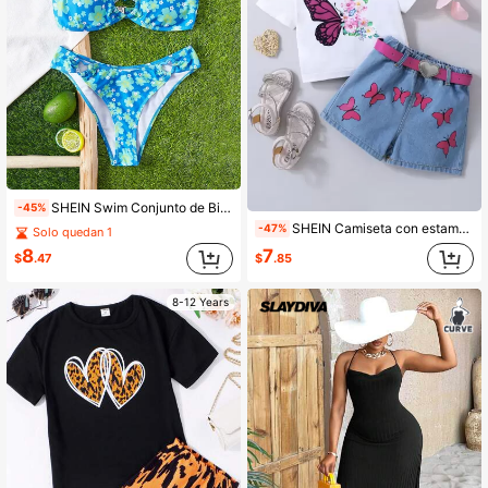
SHEIN Swim Conjunto de Bikini de playa de verano con estampado floral completo y enlace de anillo
-45%
SHEIN Camiseta con estampado de mariposas y flores & shorts de mezclilla con cinturón para niñas jóvenes
-47%
Solo quedan 1
8
7
$
.47
$
.85
8-12 Years