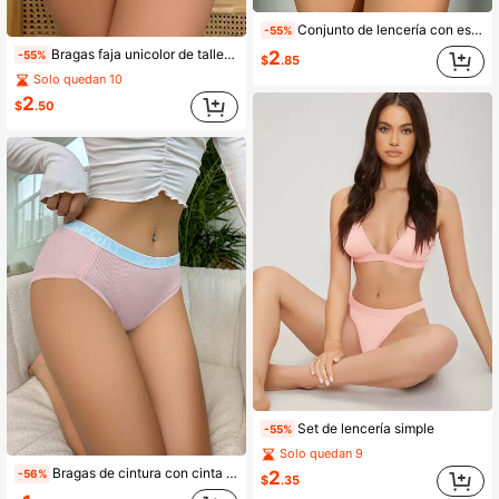
Conjunto de lencería con estampado a rayas, set de sostén y panty
-55%
Bragas faja unicolor de talle alto
2
-55%
$
.85
Solo quedan 10
2
$
.50
Set de lencería simple
-55%
Solo quedan 9
Bragas de cintura con cinta con letra
2
-56%
$
.35