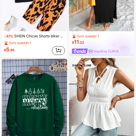
SHEIN Chicas Shorts biker con camiseta con estampado de corazón
Solo quedan 1
-47%
11
$
.22
Solo quedan 1
5
$
.95
Slaydiva CURVE