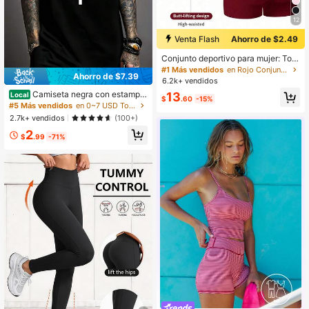
12
Venta Flash
Ahorro de $2.49
Conjunto deportivo para mujer: Top
sin mangas + Shorts, versátil para u
#1 Más vendidos
en Rojo Conjuntos deportivos para mujer
Ahorro de $7.39
so diario, ajuste ceñido, diseño leva
6.2k+ vendidos
ntador, ligero & transpirable, athleis
Camiseta negra con estampa
13
Local
ure, apto para yoga
$
.60
-15%
do "Cross Believe" para hombre, cu
#5 Más vendidos
en 0~7 USD Tops deportivos para hombre
ello redondo, informal, de algodón, t
2.7k+ vendidos
(100+)
ejido de punto de elasticidad media,
2
corte regular, ideal para primavera,
$
.99
-71%
verano y otoño.