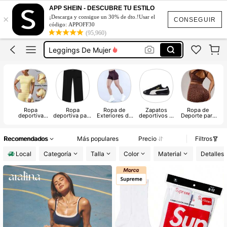
Ropa Deportiva
APP SHEIN - DESCUBRE TU ESTILO
×
¡Descarga y consigue un 30% de dto.!Usar el
Glowmode
CONSEGUIR
código: APPOFF30
(95,960)
Ropa De Gym Mujer
Leggings De Mujer
Musera Sport
Ropa Deportiva
Glowmode
Ropa
Ropa
Ropa de
Zapatos
Ropa de
deportiva
deportiva para
Exteriores de
deportivos al
Deporte para
D
Mujer
hombres
Mujer
aire libre
Mujer Plus
d
Recomendados
Más populares
Precio
Filtros
Local
Categoría
Talla
Color
Material
Detalles