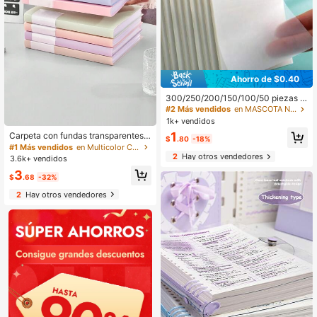
Ahorro de $0.40
300/250/200/150/100/50 piezas N
otas adhesivas transparentes, blocs
#2 Más vendidos
en MASCOTA Notas Adhesivas
de notas minimalistas con adhesiv
1k+ vendidos
o, pegatinas de resaltador imperme
1
Carpeta con fundas transparentes d
ables para tomar notas, mensajes, r
$
.80
-18%
e 30 páginas tamaño A4, organizad
ecordatorios, adecuadas para útiles
#1 Más vendidos
en Multicolor Chaquetas de archivo y bolsillos de
or de archivos para estudiantes par
2
Hay otros vendedores
escolares, oficina, estudiantes, prof
3.6k+ vendidos
a materiales de aprendizaje, exáme
esionales, uso doméstico
3
nes, tarjeta de cubierta aleatoria
$
.68
-32%
2
Hay otros vendedores