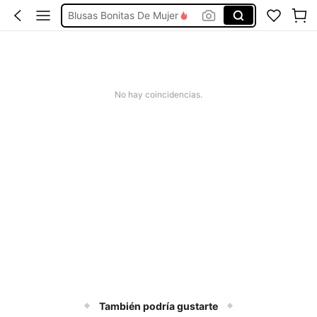
Blusas Bonitas De Mujer
Conjunto De Dos Piezas Mujer
Squishies
Vestidos De Mujer Casual
No hay coincidencias.
Vestidos Elegantes De Mujer
También podría gustarte