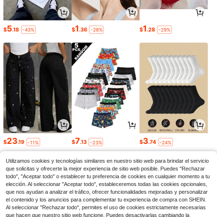
5
1
1
$
.18
$
.36
$
.28
-43%
-28%
-29%
23
7
3
$
.19
$
.13
$
.74
-11%
-23%
-24%
Utilizamos cookies y tecnologías similares en nuestro sitio web para brindar el servicio
que solicitas y ofrecerte la mejor experiencia de sitio web posible. Puedes "Rechazar
todo", "Aceptar todo" o establecer tu preferencia de cookies en cualquier momento a tu
elección. Al seleccionar "Aceptar todo", estableceremos todas las cookies opcionales,
que nos ayudan a analizar el tráfico, ofrecer funcionalidades mejoradas y personalizar
el contenido y los anuncios para complementar tu experiencia de compra con SHEIN.
Al seleccionar "Rechazar todo", permites el uso de cookies estrictamente necesarias
que hacen que nuestro sitio web funcione. Puedes desactivarlas cambiando la