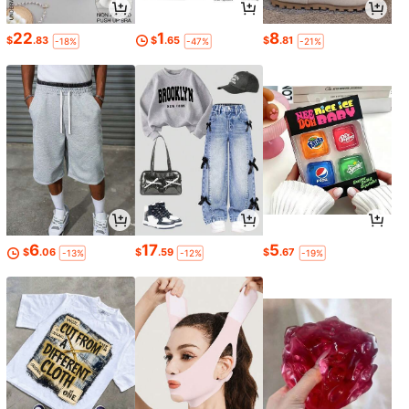
22
1
8
$
.83
$
.65
$
.81
-18%
-47%
-21%
6
17
5
$
.06
$
.59
$
.67
-13%
-12%
-19%