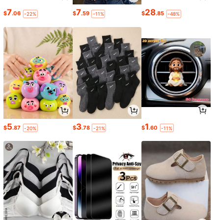
7
7
28
$
.06
$
.59
$
.85
-22%
-11%
-48%
5
3
1
$
.87
$
.78
$
.60
-20%
-21%
-11%