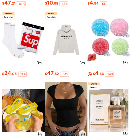
47
10
4
$
.21
$
.98
$
.94
-61%
-18%
-5%
24
47
4
$
.05
$
.52
$
.66
-11%
-84%
-14%