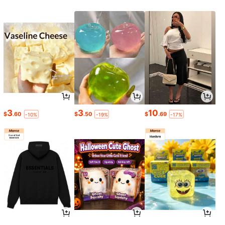
3
3
10
$
.60
$
.50
$
.69
-10%
-19%
-17%