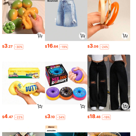
3
16
3
$
.27
$
.64
$
.06
-30%
-19%
-24%
4
3
18
$
.47
$
.10
$
.46
-22%
-34%
-19%