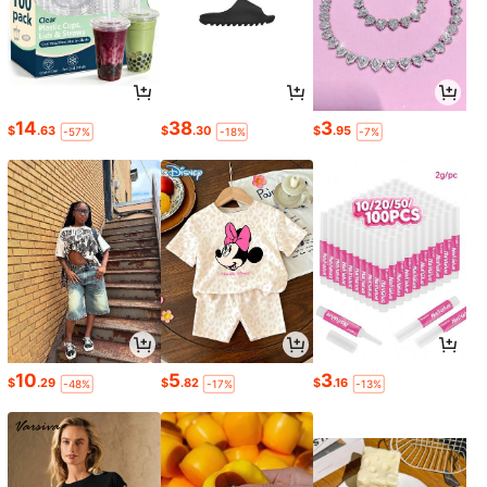
14
38
3
$
.63
$
.30
$
.95
-57%
-18%
-7%
10
5
3
$
.29
$
.82
$
.16
-48%
-17%
-13%