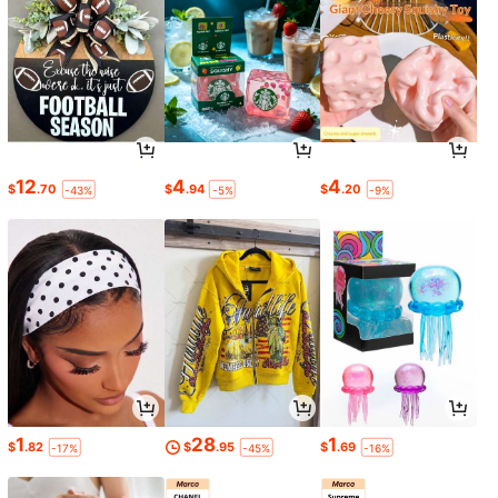
12
4
4
$
.70
$
.94
$
.20
-43%
-5%
-9%
1
28
1
$
.82
$
.95
$
.69
-17%
-45%
-16%