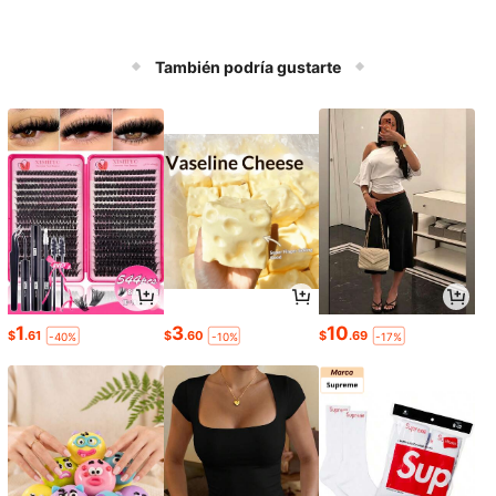
También podría gustarte
1
3
10
$
.61
$
.60
$
.69
-40%
-10%
-17%