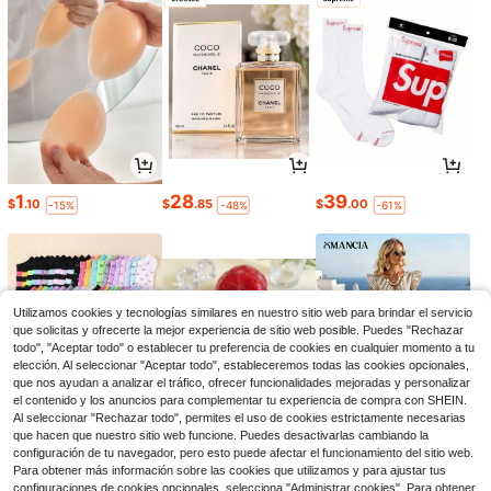
1
28
39
$
.10
$
.85
$
.00
-15%
-48%
-61%
Utilizamos cookies y tecnologías similares en nuestro sitio web para brindar el servicio
que solicitas y ofrecerte la mejor experiencia de sitio web posible. Puedes "Rechazar
todo", "Aceptar todo" o establecer tu preferencia de cookies en cualquier momento a tu
elección. Al seleccionar "Aceptar todo", estableceremos todas las cookies opcionales,
que nos ayudan a analizar el tráfico, ofrecer funcionalidades mejoradas y personalizar
el contenido y los anuncios para complementar tu experiencia de compra con SHEIN.
Al seleccionar "Rechazar todo", permites el uso de cookies estrictamente necesarias
que hacen que nuestro sitio web funcione. Puedes desactivarlas cambiando la
1
4
14
configuración de tu navegador, pero esto puede afectar el funcionamiento del sitio web.
$
.79
$
.51
$
.49
-25%
-16%
-11%
Para obtener más información sobre las cookies que utilizamos y para ajustar tus
configuraciones de cookies opcionales, selecciona "Administrar cookies". Para obtener