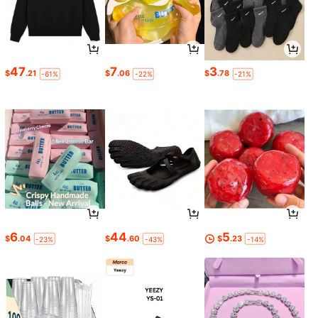
47
7
3
$
.21
$
.06
$
.78
-61%
-22%
-21%
6
44
5
$
.04
$
.60
$
.23
-23%
-43%
-14%