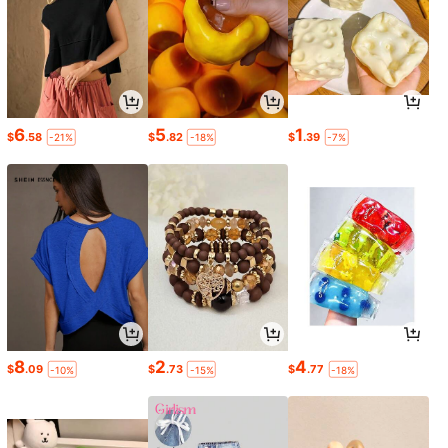
6
5
1
$
.58
$
.82
$
.39
-21%
-18%
-7%
8
2
4
$
.09
$
.73
$
.77
-10%
-15%
-18%