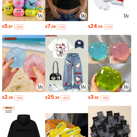
5
7
24
$
.87
$
.59
$
.05
-20%
-11%
-11%
2
25
3
$
.28
$
.38
$
.42
-19%
-42%
-19%