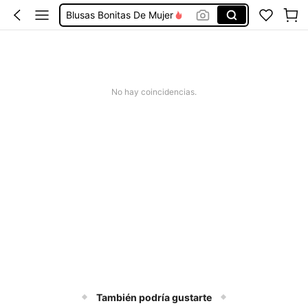
Blusas Bonitas De Mujer
Conjunto De Dos Piezas Mujer
Squishies
Vestidos De Mujer Casual
No hay coincidencias.
Vestidos Elegantes De Mujer
También podría gustarte