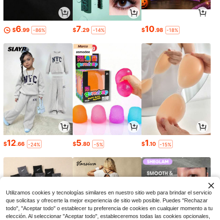
6
7
10
$
.99
$
.29
$
.98
-86%
-14%
-18%
12
5
1
$
.66
$
.80
$
.10
-24%
-5%
-15%
Utilizamos cookies y tecnologías similares en nuestro sitio web para brindar el servicio
que solicitas y ofrecerte la mejor experiencia de sitio web posible. Puedes "Rechazar
todo", "Aceptar todo" o establecer tu preferencia de cookies en cualquier momento a tu
elección. Al seleccionar "Aceptar todo", estableceremos todas las cookies opcionales,