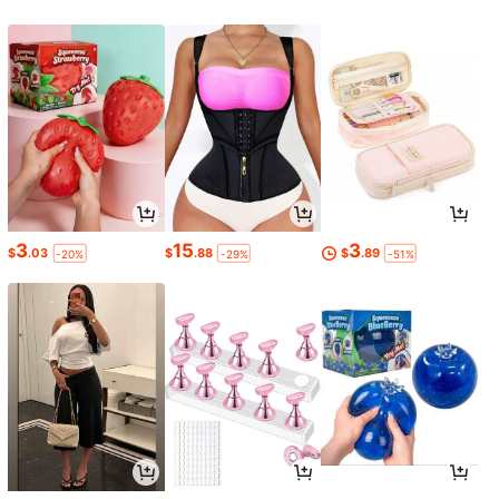
3
15
3
$
.03
$
.88
$
.89
-20%
-29%
-51%