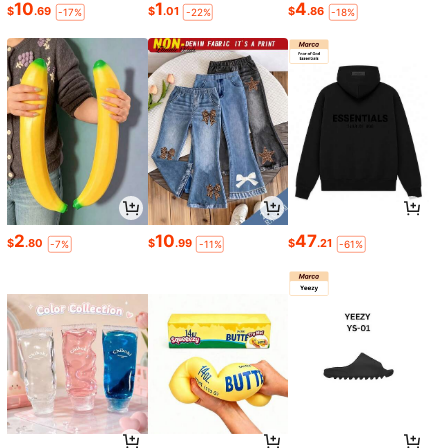
10
1
4
$
.69
$
.01
$
.86
-17%
-22%
-18%
2
10
47
$
.80
$
.99
$
.21
-7%
-11%
-61%