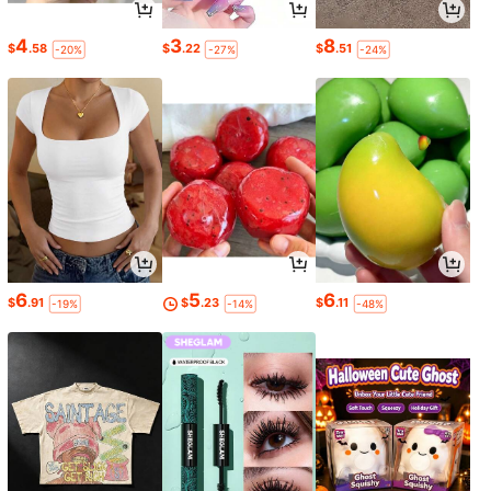
4
3
8
$
.58
$
.22
$
.51
-20%
-27%
-24%
6
5
6
$
.91
$
.23
$
.11
-19%
-14%
-48%