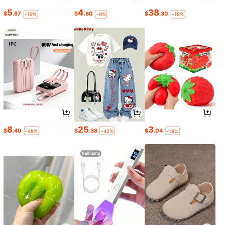
5
4
38
$
.67
$
.80
$
.30
-19%
-9%
-18%
8
25
3
$
.40
$
.38
$
.04
-48%
-42%
-18%