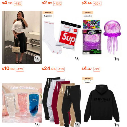
4
2
3
$
.50
$
.09
$
.44
-18%
-13%
-30%
10
24
4
$
.69
$
.05
$
.37
-17%
-11%
-5%