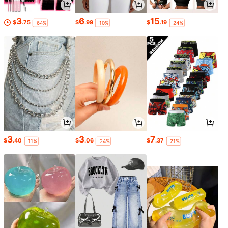
3
6
15
$
.75
$
.99
$
.19
-64%
-10%
-24%
3
3
7
$
.40
$
.06
$
.37
-11%
-24%
-21%