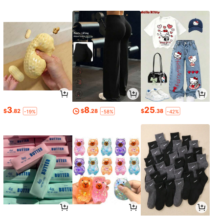
3
8
25
$
.82
$
.28
$
.38
-19%
-58%
-42%