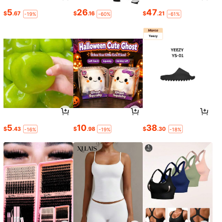
5
26
47
$
.67
$
.16
$
.21
-19%
-60%
-61%
5
10
38
$
.43
$
.98
$
.30
-16%
-19%
-18%