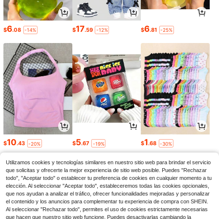
6
17
6
$
.08
$
.59
$
.81
-14%
-12%
-25%
10
5
1
$
.43
$
.67
$
.68
-20%
-19%
-30%
Utilizamos cookies y tecnologías similares en nuestro sitio web para brindar el servicio
que solicitas y ofrecerte la mejor experiencia de sitio web posible. Puedes "Rechazar
todo", "Aceptar todo" o establecer tu preferencia de cookies en cualquier momento a tu
elección. Al seleccionar "Aceptar todo", estableceremos todas las cookies opcionales,
que nos ayudan a analizar el tráfico, ofrecer funcionalidades mejoradas y personalizar
el contenido y los anuncios para complementar tu experiencia de compra con SHEIN.
Al seleccionar "Rechazar todo", permites el uso de cookies estrictamente necesarias
que hacen que nuestro sitio web funcione. Puedes desactivarlas cambiando la