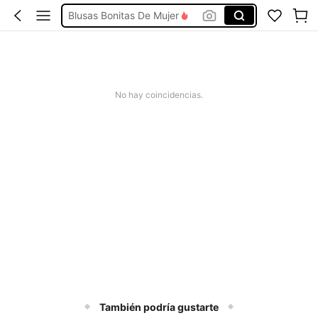
Blusas Bonitas De Mujer
Conjunto De Dos Piezas Mujer
Traje De Baño Mujer
Vestidos De Mujer
No hay coincidencias.
Vestidos Elegantes De Mujer
También podría gustarte