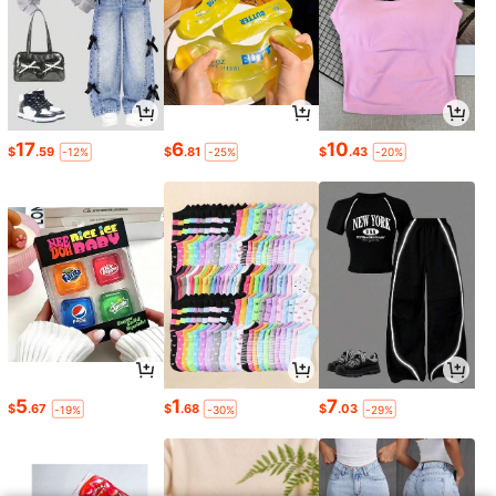
17
6
10
$
.59
$
.81
$
.43
-12%
-25%
-20%
5
1
7
$
.67
$
.68
$
.03
-19%
-30%
-29%