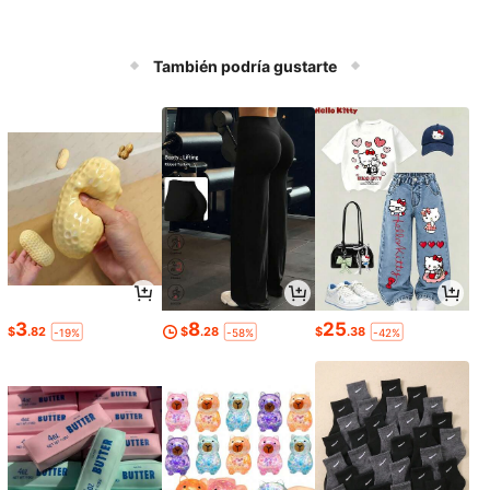
También podría gustarte
3
8
25
$
.82
$
.28
$
.38
-19%
-58%
-42%