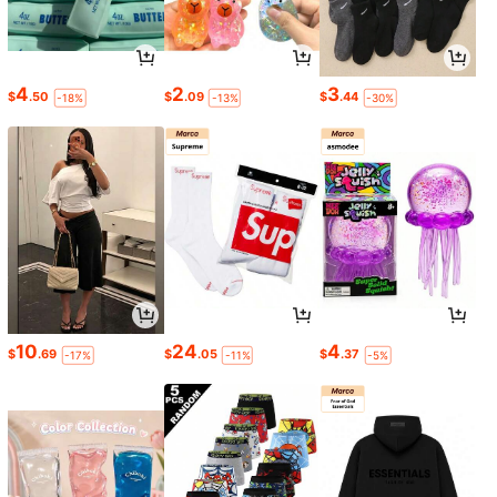
4
2
3
$
.50
$
.09
$
.44
-18%
-13%
-30%
10
24
4
$
.69
$
.05
$
.37
-17%
-11%
-5%