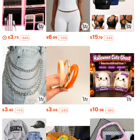
3
6
15
$
.75
$
.99
$
.19
-64%
-10%
-24%
3
3
10
$
.40
$
.06
$
.98
-11%
-24%
-19%