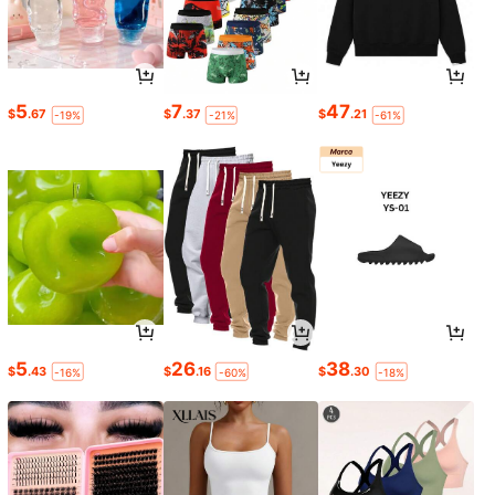
5
7
47
$
.67
$
.37
$
.21
-19%
-21%
-61%
5
26
38
$
.43
$
.16
$
.30
-16%
-60%
-18%