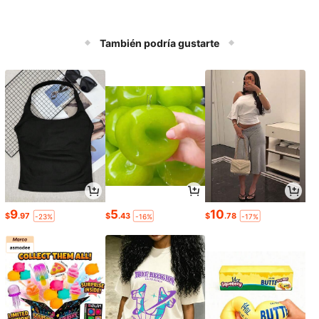
También podría gustarte
9
5
10
$
.97
$
.43
$
.78
-23%
-16%
-17%