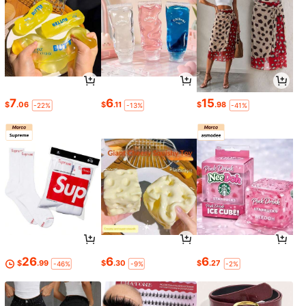
7
6
15
$
.06
$
.11
$
.98
-22%
-13%
-41%
26
6
6
$
.99
$
.30
$
.27
-46%
-9%
-2%