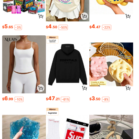
5
4
4
$
.65
$
.50
$
.47
-3%
-50%
-22%
6
47
3
$
.99
$
.21
$
.50
-10%
-61%
-8%