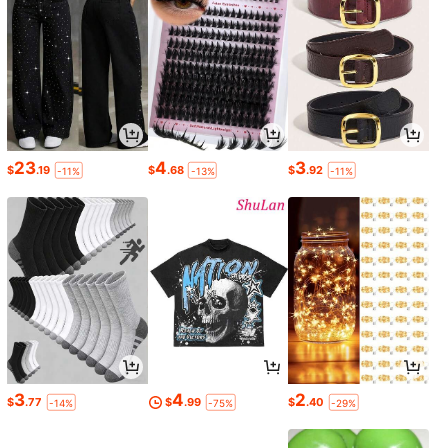
23
4
3
$
.19
$
.68
$
.92
-11%
-13%
-11%
3
4
2
$
.77
$
.99
$
.40
-14%
-75%
-29%