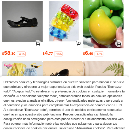
58
4
6
$
.30
$
.77
$
.40
-43%
-18%
-45%
Utilizamos cookies y tecnologías similares en nuestro sitio web para brindar el servicio
que solicitas y ofrecerte la mejor experiencia de sitio web posible. Puedes "Rechazar
todo", "Aceptar todo" o establecer tu preferencia de cookies en cualquier momento a tu
elección. Al seleccionar "Aceptar todo", estableceremos todas las cookies opcionales,
que nos ayudan a analizar el tráfico, ofrecer funcionalidades mejoradas y personalizar
el contenido y los anuncios para complementar tu experiencia de compra con SHEIN.
Al seleccionar "Rechazar todo", permites el uso de cookies estrictamente necesarias
que hacen que nuestro sitio web funcione. Puedes desactivarlas cambiando la
18
12
5
configuración de tu navegador, pero esto puede afectar el funcionamiento del sitio web.
$
.52
$
.18
$
.87
-21%
-17%
-20%
Para obtener más información sobre las cookies que utilizamos y para ajustar tus
configuraciones de cookies opcionales, selecciona "Administrar cookies". Para obtener