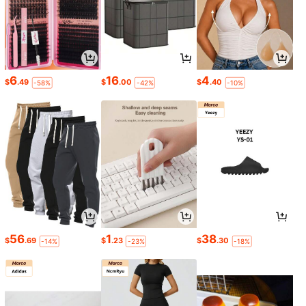
6
16
4
$
.49
$
.00
$
.40
-58%
-42%
-10%
56
1
38
$
.69
$
.23
$
.30
-14%
-23%
-18%