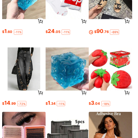
1
24
90
$
.60
$
.05
$
.76
-11%
-11%
-69%
14
1
3
$
.99
$
.34
$
.04
-72%
-11%
-18%