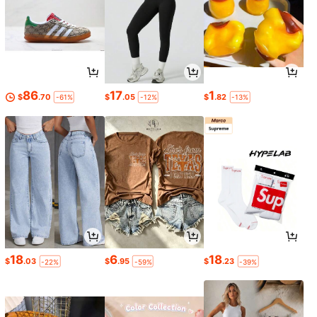
86
17
1
$
.70
$
.05
$
.82
-61%
-12%
-13%
18
6
18
$
.03
$
.95
$
.23
-22%
-59%
-39%