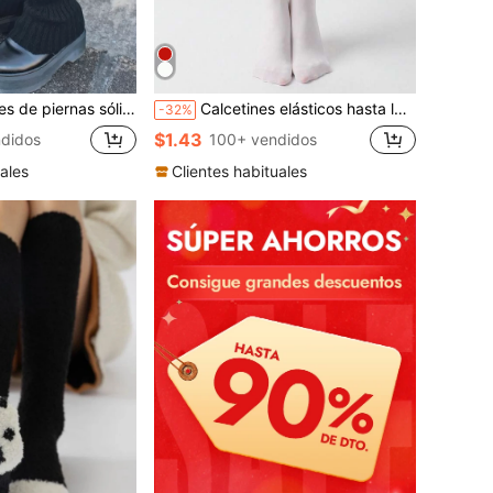
s sólidos de invierno, acogedores
Calcetines elásticos hasta la rodilla, cálidos
-32%
$1.43
didos
100+ vendidos
ales
Clientes habituales