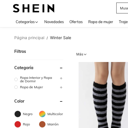
Muse
Categorías
Novedades
Ofertas
Ropa de mujer
Traje
Página principal
Winter Sale
/
Filtros
Más
Categoría
Ropa Interior y Ropa
de Dormir
Ropa de Mujer
Color
Negro
Multicolor
Rojo
Marrón