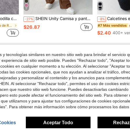
7
en Pascua de Resurrección Calcetines por encima de
#7 Más vendidos
 animados, cómodos
SHEIN Unity Camisa y pantalones con hombros caídos de color sólido
Calcetines esponjosos sobre la pant
-27%
-8%
¡Casi agotado!
en Pascua de Resurrección Calcetines por encima de
en Pascua de Resurrección Calcetines por encima de
#7 Más vendidos
#7 Más vendidos
$26.87
¡Casi agotado!
¡Casi agotado!
$2.40
400+ ve
en Pascua de Resurrección Calcetines por encima de
#7 Más vendidos
¡Casi agotado!
1
Total de 1 páginas
 y tecnologías similares en nuestro sitio web para brindar el servicio qu
r experiencia de sitio web posible. Puedes "Rechazar todo", "Aceptar t
 cookies en cualquier momento a tu elección. Al seleccionar "Aceptar to
das las cookies opcionales, que nos ayudan a analizar el tráfico, ofre
ejoradas y personalizar el contenido y los anuncios para complementa
EIN. Al seleccionar "Rechazar todo", permites el uso de cookies estri
acen que nuestro sitio web funcione. Puedes desactivarlas cambiando 
pero esto puede afectar el funcionamiento del sitio web. Para obtener
 que utilizamos y para ajustar tus configuraciones de cookies opcional
kies". Para obtener más información sobre cómo procesamos los datos
Cookies
Aceptar Todo
Rechaz