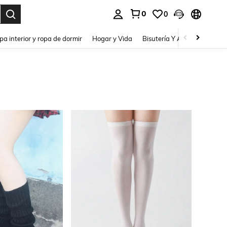
0
0
pa interior y ropa de dormir
Hogar y Vida
Bisutería Y Accesorios
Be