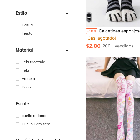
Estilo
Casual
¡Casi agotado!
Calcetines esponjosos sobre la pantorrilla con patró
-10%
Fiesta
(1000+)
¡Casi agotado!
¡Casi agotado!
(1000+)
(1000+)
$2.80
200+ vendidos
¡Casi agotado!
Material
(1000+)
Tela tricotada
Tela
Franela
Pana
Escote
cuello redondo
Cuello Camisero