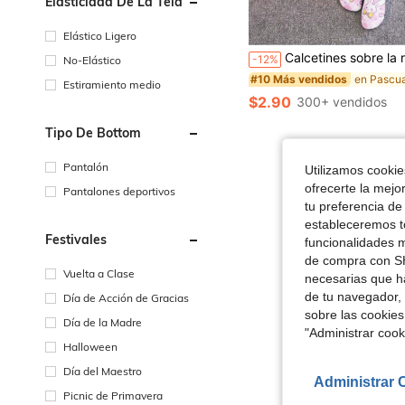
Elasticidad De La Tela
Elástico Ligero
#10 Más vendidos
Calcetines sobre la rodilla con gráficos de dibujos
-12%
No-Elástico
¡Casi agotado!
#10 Más vendidos
#10 Más vendidos
Estiramiento medio
¡Casi agotado!
¡Casi agotado!
$2.90
300+ vendidos
#10 Más vendidos
¡Casi agotado!
Tipo De Bottom
Pantalón
Utilizamos cookies
ofrecerte la mejo
Pantalones deportivos
tu preferencia de
estableceremos to
Festivales
funcionalidades m
de compra con SH
Vuelta a Clase
necesarias que h
de tu navegador, 
Día de Acción de Gracias
sobre las cookies
Día de la Madre
"Administrar coo
Halloween
Día del Maestro
Administrar 
Picnic de Primavera