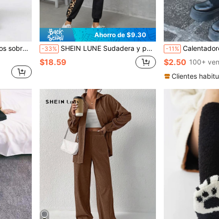
Ahorro de $9.30
n de rayas, cómodos
SHEIN LUNE Sudadera y pantalón de chándal con panel de leopardo, contraste de lentejuelas y bloque de color, de hombros caídos, para mujer. Conjunto de dos piezas de sudadera y pantalón de chándal casual de manga larga con lentejuelas de contraste, ajuste regular, para uso diario casual.
Calentadores de pierna
-33%
-11%
$18.59
$2.50
100+ ven
Clientes habitu