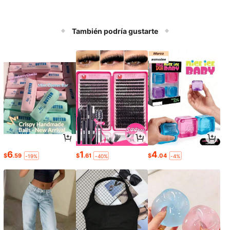
También podría gustarte
6
1
4
$
.59
$
.61
$
.04
-19%
-40%
-4%