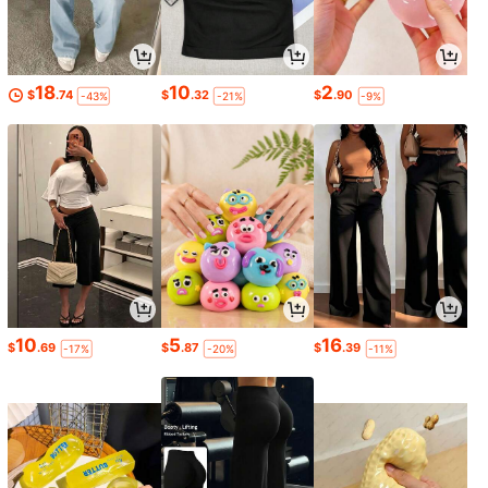
18
10
2
$
.74
$
.32
$
.90
-43%
-21%
-9%
10
5
16
$
.69
$
.87
$
.39
-17%
-20%
-11%