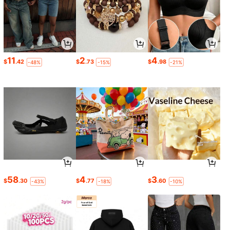
11
2
4
$
.42
$
.73
$
.98
-48%
-15%
-21%
58
4
3
$
.30
$
.77
$
.60
-43%
-18%
-10%