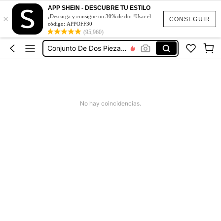
Vestidos De Mujer
APP SHEIN - DESCUBRE TU ESTILO
×
¡Descarga y consigue un 30% de dto.!Usar el
Vestidos Elegantes De Mujer
CONSEGUIR
código: APPOFF30
Blusas Bonitas De Mujer
(95,960)
Conjunto De Dos Piezas Mujer
Traje De Baño Mujer
Vestidos De Mujer
Vestidos Elegantes De Mujer
No hay coincidencias.