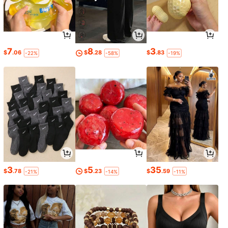
7
8
3
$
.06
$
.28
$
.83
-22%
-58%
-19%
3
5
35
$
.78
$
.23
$
.59
-21%
-14%
-11%