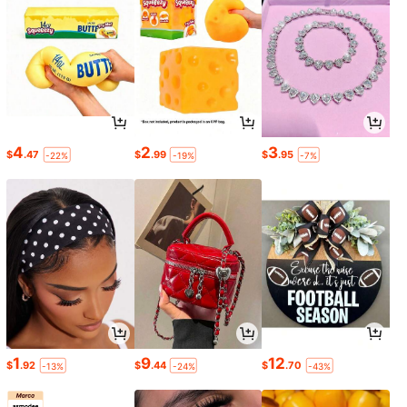
4
2
3
$
.47
$
.99
$
.95
-22%
-19%
-7%
1
9
12
$
.92
$
.44
$
.70
-13%
-24%
-43%