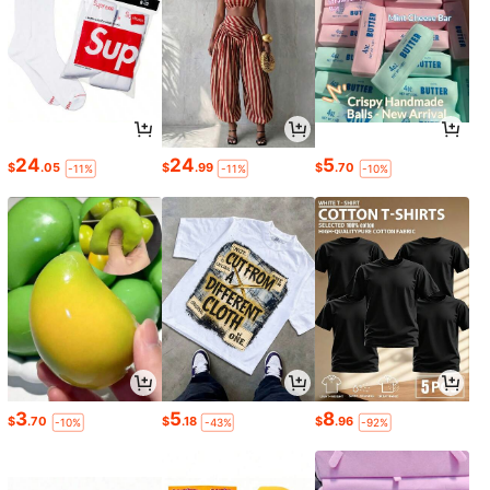
24
24
5
$
.05
$
.99
$
.70
-11%
-11%
-10%
3
5
8
$
.70
$
.18
$
.96
-10%
-43%
-92%