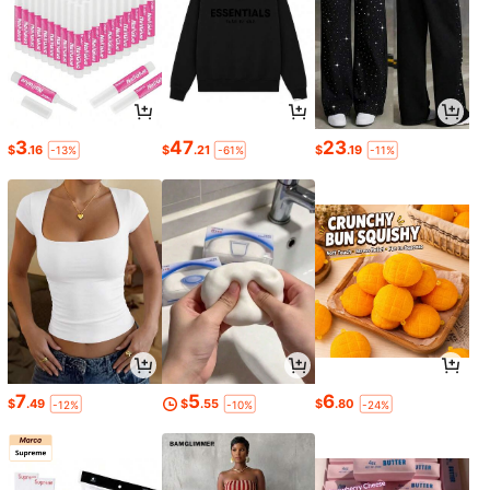
3
47
23
$
.16
$
.21
$
.19
-13%
-61%
-11%
7
5
6
$
.49
$
.55
$
.80
-12%
-10%
-24%