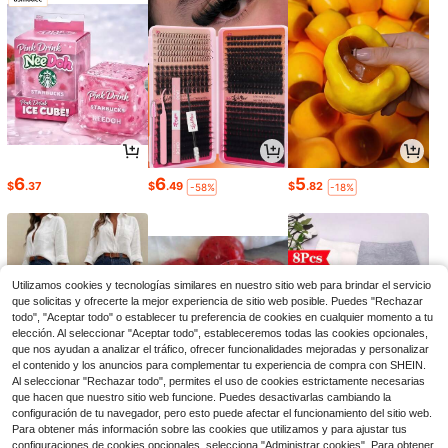
6
6
5
$
.37
$
.49
$
.82
-58%
-18%
Utilizamos cookies y tecnologías similares en nuestro sitio web para brindar el servicio
que solicitas y ofrecerte la mejor experiencia de sitio web posible. Puedes "Rechazar
todo", "Aceptar todo" o establecer tu preferencia de cookies en cualquier momento a tu
elección. Al seleccionar "Aceptar todo", estableceremos todas las cookies opcionales,
que nos ayudan a analizar el tráfico, ofrecer funcionalidades mejoradas y personalizar
el contenido y los anuncios para complementar tu experiencia de compra con SHEIN.
Al seleccionar "Rechazar todo", permites el uso de cookies estrictamente necesarias
que hacen que nuestro sitio web funcione. Puedes desactivarlas cambiando la
27
5
8
configuración de tu navegador, pero esto puede afectar el funcionamiento del sitio web.
$
.19
$
.61
$
.50
-11%
-25%
-50%
Para obtener más información sobre las cookies que utilizamos y para ajustar tus
configuraciones de cookies opcionales, selecciona "Administrar cookies". Para obtener