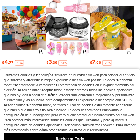
4
3
7
$
.77
$
.39
$
.06
-18%
-14%
-22%
Utilizamos cookies y tecnologías similares en nuestro sitio web para brindar el servicio
que solicitas y ofrecerte la mejor experiencia de sitio web posible. Puedes "Rechazar
todo", "Aceptar todo" o establecer tu preferencia de cookies en cualquier momento a tu
elección. Al seleccionar "Aceptar todo", estableceremos todas las cookies opcionales,
que nos ayudan a analizar el tráfico, ofrecer funcionalidades mejoradas y personalizar
el contenido y los anuncios para complementar tu experiencia de compra con SHEIN.
Al seleccionar "Rechazar todo", permites el uso de cookies estrictamente necesarias
que hacen que nuestro sitio web funcione. Puedes desactivarlas cambiando la
configuración de tu navegador, pero esto puede afectar el funcionamiento del sitio web.
Para obtener más información sobre las cookies que utilizamos y para ajustar tus
configuraciones de cookies opcionales, selecciona "Administrar cookies". Para obtener
más información sobre cómo procesamos los datos que recopilamos,
1
4
8
$
.28
$
.30
$
.79
-29%
-12%
-11%
Rechazar Todo