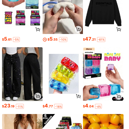
5
5
47
$
.61
$
.55
$
.21
-5%
-10%
-61%
23
4
4
$
.19
$
.77
$
.04
-11%
-18%
-4%