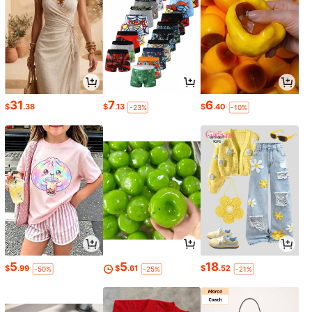
31
7
6
$
.38
$
.13
$
.40
-23%
-10%
5
5
18
$
.99
$
.61
$
.52
-50%
-25%
-21%