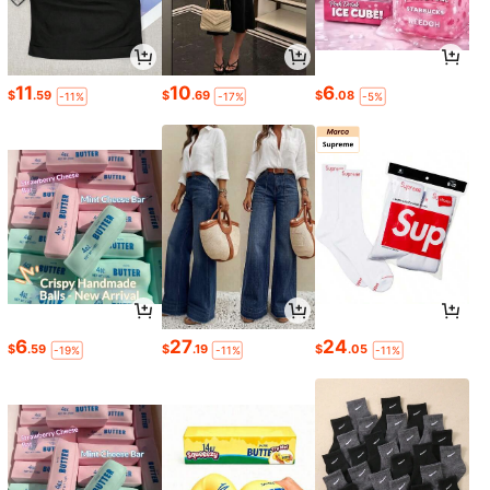
11
10
6
$
.59
$
.69
$
.08
-11%
-17%
-5%
6
27
24
$
.59
$
.19
$
.05
-19%
-11%
-11%