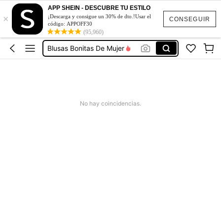
Vestidos De Mujer Casual
APP SHEIN - DESCUBRE TU ESTILO
×
¡Descarga y consigue un 30% de dto.!Usar el
Vestidos Elegantes De Mujer
CONSEGUIR
código: APPOFF30
Blusas Bonitas De Mujer
(95,960)
Conjunto De Dos Piezas Mujer
Squishies
Vestidos De Mujer Casual
Vestidos Elegantes De Mujer
No hay coincidencias.