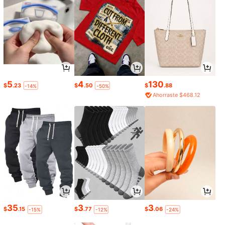
5
4
130
$
.23
$
.50
$
.88
-14%
-50%
Ahorraste $468.12
35
3
3
$
.15
$
.77
$
.06
-15%
-12%
-24%