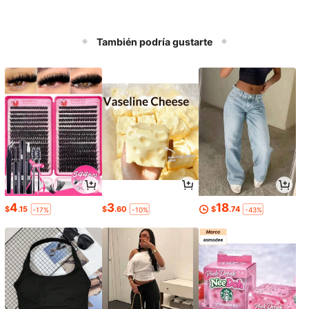
También podría gustarte
4
3
18
$
.15
$
.60
$
.74
-17%
-10%
-43%