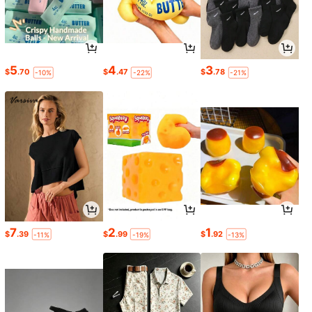
5
4
3
$
.70
$
.47
$
.78
-10%
-22%
-21%
7
2
1
$
.39
$
.99
$
.92
-11%
-19%
-13%