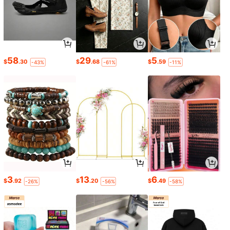
58
29
5
$
.30
$
.68
$
.59
-43%
-61%
-11%
3
13
6
$
.92
$
.20
$
.49
-26%
-56%
-58%