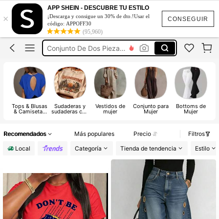
Vestidos De Mujer
APP SHEIN - DESCUBRE TU ESTILO
×
¡Descarga y consigue un 30% de dto.!Usar el
Vestidos Elegantes De Mujer
CONSEGUIR
código: APPOFF30
(95,960)
Blusas Bonitas De Mujer
Conjunto De Dos Piezas Mujer
Traje De Baño Mujer
Vestidos De Mujer
Vestidos Elegantes De Mujer
Tops & Blusas
Sudaderas y
Vestidos de
Conjunto para
Bottoms de
& Camisetas
sudaderas con
mujer
Mujer
Mujer
de Mujer
capucha para
mujer
Recomendados
Más populares
Precio
Filtros
Local
Categoría
Tienda de tendencia
Estilo