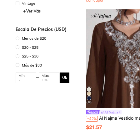
con cupón
Vintage
Ver Más
Escala De Precios (USD)
Menos de $20
$20 - $25
$25 - $30
Más de $30
Mín.:
Máx:
Ok
10
Al Najma
Al Najma Vestido maxi largo de manga larga holgado con bordados y cuentas lujosos,
-42%
$21.57