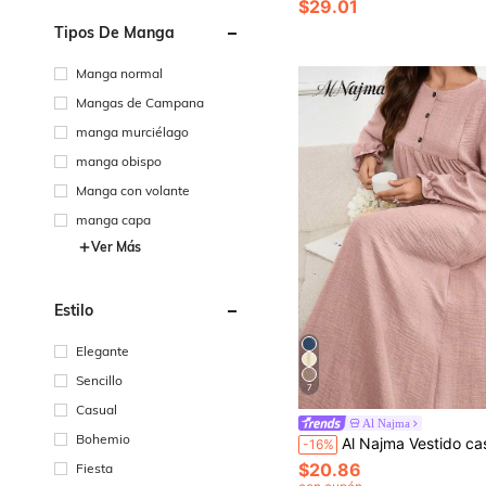
$29.01
Tipos De Manga
Manga normal
Mangas de Campana
manga murciélago
manga obispo
Manga con volante
manga capa
Ver Más
Estilo
Elegante
Sencillo
7
Casual
Al Najma
Bohemio
Al Najma Vestido casual de estilo árabe para mujer, de unicolor, cuello redondo, 
-16%
$20.86
Fiesta