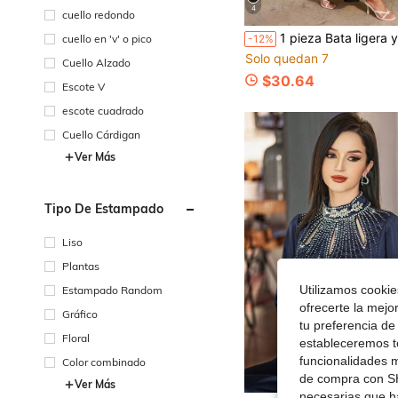
4
cuello redondo
1 pieza Bata ligera y transpirable de mujer con mangas de murciélago amarillas, diseño simple 
cuello en 'v' o pico
-12%
Solo quedan 7
Cuello Alzado
$30.64
Escote V
escote cuadrado
Cuello Cárdigan
Ver Más
Tipo De Estampado
Liso
Plantas
Utilizamos cookies
Estampado Random
ofrecerte la mejo
Gráfico
tu preferencia de
Floral
estableceremos to
funcionalidades m
Color combinado
de compra con SH
Ver Más
necesarias que h