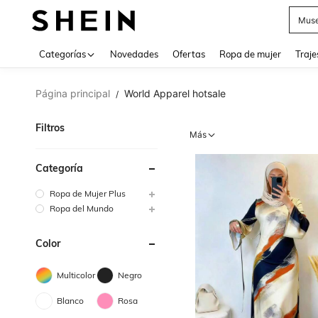
Muse
Categorías
Novedades
Ofertas
Ropa de mujer
Traje
Página principal
World Apparel hotsale
/
Filtros
Más
Categoría
Ropa de Mujer Plus
Ropa del Mundo
Color
Multicolor
Negro
Blanco
Rosa