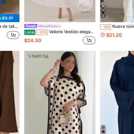
4
e $3.51
acaciones, adecuada para primavera, verano, otoño e invierno
Nueva túnica larga musulmana de Oriente Medio para mujer
#PiezasPulidas
-18%
Veilorie Vestido elegante árabe de unicolor con cuello redondo, manga larga y plisado para mujer
Local
-32%
$21.20
$24.50