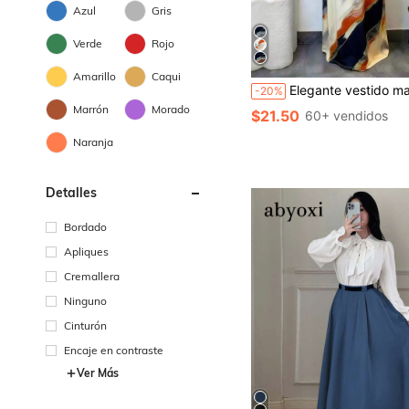
Azul
Gris
Verde
Rojo
Amarillo
Caqui
Elegante vestido maxi de punto de manga larga con estilo árabe, diseño de cuello redondo y mangas acampanadas, una opción
-20%
Marrón
Morado
$21.50
60+ vendidos
Naranja
Detalles
Bordado
Apliques
Cremallera
Ninguno
Cinturón
Encaje en contraste
Ver Más