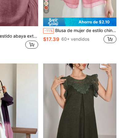
11
Ahorro de $2.10
Blusa de mujer de estilo chino nuevo con cuello alto, botones de rana, de ramio, manga 3/4 con ribete de organza, corte holgado, unicolor, estilo oriental casual para uso diario en verano
-11%
ra largo de unicolor elegante para mujeres
$17.39
60+ vendidos