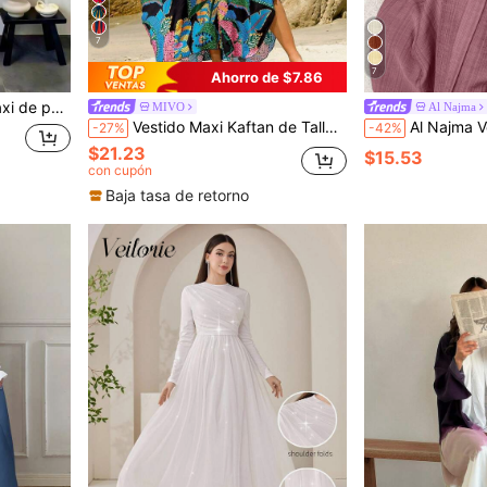
7
7
Ahorro de $7.86
 ideal y modesta. Vacaciones primavera otoño
MIVO
Al Najma
Vestido Maxi Kaftan de Talla Grande con Estampado Colorido, Cuello en V, Manga Murciélago, Estilo Bohemio, Suelto y Fluido, Cubre-Bañador de Playa para Otoño
Al Najma Vestido abaya ext
-27%
-42%
$21.23
$15.53
con cupón
Baja tasa de retorno