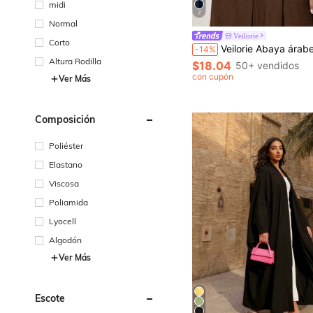
midi
7
Normal
Veilorie
Corto
Veilorie Abaya árabe elegante de unic
-14%
Altura Rodilla
$18.04
50+ vendidos
con cupón
Ver Más
Composición
Poliéster
Elastano
Viscosa
Poliamida
Lyocell
Algodón
Ver Más
Escote