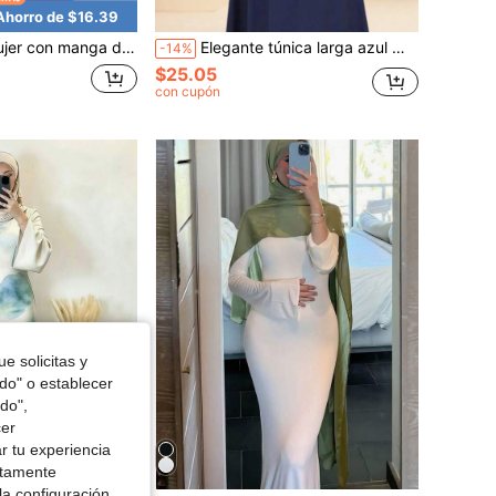
Ahorro de $16.39
de empalme de cinta dorada desarrollada
Elegante túnica larga azul marino con cinturón de cordón y pedrería, ropa islámica casual para otoño
-14%
$25.05
con cupón
e solicitas y
odo" o establecer
do",
cer
r tu experiencia
ctamente
la configuración