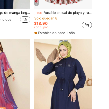
4
árabe unicolor para mujer, vestido largo casual de otoño
Vestido casual de playa y resort de manga larga, cuello alto, estampado floral, corte holgado, elegante, primavera/otoño 2025, color blanco
-14%
Solo quedan 8
endidos
$18.90
con cupón
Establecido hace 1 año