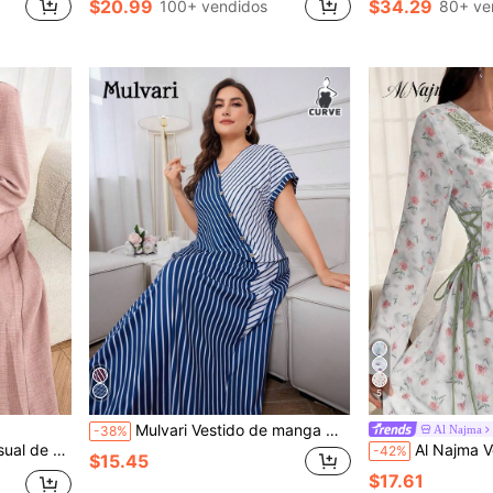
$20.99
$34.29
100+ vendidos
80+ ve
5
Mulvari Vestido de manga murciélago estampado a rayas para tallas grandes, vestido largo suelto y casual de verano
Al Najma
-38%
plisado, para fiestas y viajes
Al Najma Vestido de manga acampanada con cuello en V, 
-42%
$15.45
$17.61