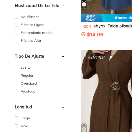
Elasticidad De La Tela
5
No-Elástico
Ahorro d
Elástico Ligero
abyoxi Falda plisada de talle alto y corte evasé elegante para mujer, de estilo minimalista y moda, apta para uso casual diario, oficina, salidas, graduación, v
-20%
Estiramiento medio
$14.06
Elástico Alto
Tipo De Ajuste
suelto
Regular
Oversized
Ajustado
Longitud
Largo
Maxi