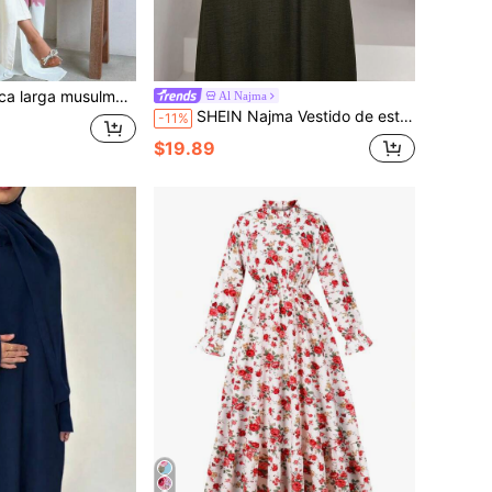
, vestido abaya de cárdigan con estampado tie-dye de moda, primavera/verano otoño
Al Najma
SHEIN Najma Vestido de estilo árabe para mujer con cuello redondo, parche de encaje floral y manga corta
-11%
$19.89