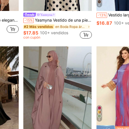
6
Vestido largo de manga larga estilo 
Yasmyna
-13%
olor para mujer
Yasmyna Vestido de una pieza elegante y casual para mujer, primavera/verano, tejido con estampado digital colocado, efecto burnout, lunares, manga larga y fruncido
-15%
$16.87
100+ v
en Boda Ropa árabe
#2 Más vendidos
$17.85
100+ vendidos
con cupón
5