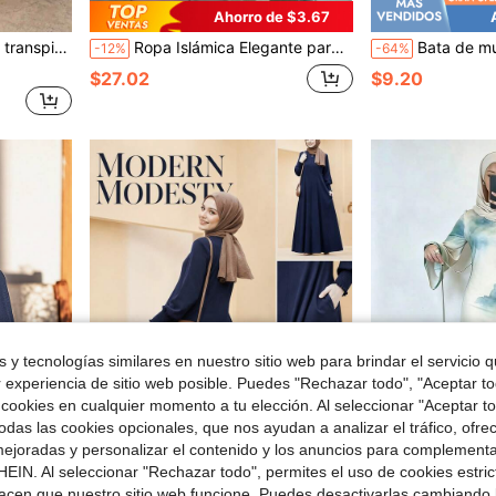
Ahorro de $3.67
y elegante en color negro para otoño
Ropa Islámica Elegante para Mujer con Patrón Bordado, Túnica Holgada de Manga Larga Rosa Abaya Árabe Primavera Otoño
Bata de mujer con manga 
-12%
-64%
$27.02
$9.20
 y tecnologías similares en nuestro sitio web para brindar el servicio qu
r experiencia de sitio web posible. Puedes "Rechazar todo", "Aceptar t
 cookies en cualquier momento a tu elección. Al seleccionar "Aceptar to
das las cookies opcionales, que nos ayudan a analizar el tráfico, ofre
ejoradas y personalizar el contenido y los anuncios para complementa
EIN. Al seleccionar "Rechazar todo", permites el uso de cookies estri
acen que nuestro sitio web funcione. Puedes desactivarlas cambiando 