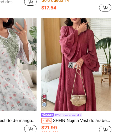
Solo quedan 4
ndidos
$17.54
#VibraVacacional
estampado floral y efecto tie-dye en contraste, estilo árabe, para primavera/verano
SHEIN Najma Vestido árabe para mujer con cuello de diamante, tela texturizada, puños con volantes y manga 3/4, falda completa
-16%
$21.99