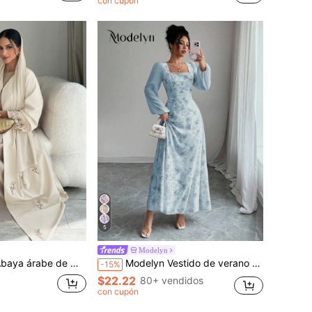
con cupón
5
Modelyn
rga y holgada con estampado floral para mujer
Modelyn Vestido de verano elegante de manga larga con cuello cuadrado y estampado para mujer
-15%
$22.22
80+ vendidos
con cupón