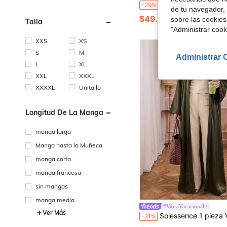
5216 Bata larga de satén con cuello hueco de lujo con strass, vestido formal de estilo de Oriente Medio, bata
-29%
de tu navegador, 
$49.11
sobre las cookies
Talla
"Administrar coo
XXS
XS
S
M
Administrar 
L
XL
XXL
XXXL
XXXXL
Unitalla
Longitud De La Manga
manga larga
Manga hasta la Muñeca
manga corta
manga francesa
sin mangas
manga media
#VibraVacacional
Ver Más
Solessence 1 pieza Vestido de estilo satinado para mujer. Este elegante vestido también viene en una versión larga de abaya, adecuado par
-21%