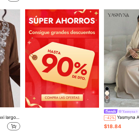
6
Yasmyna
 estilo tradicional turco y árabe
Yasmyna Abaya árabe de manga la
-42%
$18.84